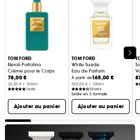
Ignorer le carrousel produits
TOM FORD
TOM FORD
T
Neroli Portofino
White Suede
T
Crème pour le Corps
Eau de Parfum
Va
78,00 €
165,00 €
8
À partir de
32,50 € / 100ml
550,00 € / 100ml
1
avis
29
avis
Existe en 3 formats
Ajouter au panier
Ajouter au panier