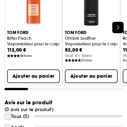
Ignorer le carrousel produits
TOM FORD
TOM FORD
T
Bitter Peach
Ombré Leather
Ro
Vaporisateur pour le corps
Vaporisateur pour le corps
Va
112,00 €
52,00 €
1
4
avis
34,67 € / 100ml
74
20
avis
Au
Ajouter au panier
Ajouter au panier
Avis sur le produit
(0 avis sur le produit)
Tous (0)