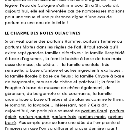
légère, l’eau de Cologne s’affirme pour 2h à 3h. Cela dit,
aujourd’hui, elle est réinventée par de nombreuses maisons
pour une tenue et une puissance digne d’une eau de
parfum ou une eau de toilette !
LE CHARME DES NOTES OLFACTIVES
Si on veut parler des parfums Homme, parfums Femme ou
parfums Mixtes dans les règles de l’art, il faut savoir qu’il
existe sept grandes familles olfactives : la famille Hespéridé
à base d’agrumes ; la famille boisée à base de bois mais
aussi de musc, de cèdre... ; la famille orientale, très
sensuelle, à base d’ambre et autres ingrédients exotiques ;
la famille florale à base de fleurs ; la famille Chypre à base
de bergamote, mousse de chêne et patchouli ; la famille
Fougère à base de mousse de chêne également, de
géranium, de bergamote et de coumarine, la famille
aromatique à base d’herbes et de plantes comme le thym,
le romarin, la lavande... Intéressant, non ? Cela dit,
aujourd’hui, on parle plus souvent de
parfum floral
,
parfum
épicé
,
parfum poudré
,
parfum frais
,
parfum marin
,
parfum
boisé
. Plus simple pour se faire une idée de l’empreinte et
l’impression que l’on va diffuser et graver derrière nous !