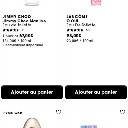
JIMMY CHOO
LANCÔME
Jimmy Choo Man Ice
Ô OUI
Eau de Toilette
Eau De Toilette
2
53
67,00€
93,00€
À partir de
134,00€
/
100ml
93,00€
/
100ml
2 contenances disponibles
Ajouter au panier
Ajouter au panier
Exclu web