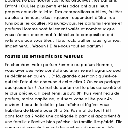
pourriez ne pas trouver vos
notes olfactives
: les
parfums
Enfant
! Oui, les plus petits et les ados ont aussi leurs
propres eaux de toilette. Des compositions subtiles, fruitées
ou plus affirmées, elles risqueront cependant d’être trop
funs pour les adultes. Rassurez-vous, les parfums Femme et
parfums Homme sont tellement variés et nombreux que
vous n’aurez aucun mal à dénicher la composition qui
reflète ce que vous êtes : libre, rock, authentique, glamour,
impertinent... Waouh ! Dites-nous tout en parfum !
TOUTES LES INTENSITÉS DES PARFUMS
En cherchant votre parfum Femme ou parfum Homme,
vous avez peut-être constaté qu’une même fragrance peut
se décliner en ou en ... Et là, grande question : qu’est-ce
qui fait l’atout de chacune d’entre elles ? On vous partage
quelques infos ! L’extrait de parfum est le plus concentré et
le plus précieux. Il peut tenir jusqu’à 8h. Puis vient l’eau de
parfum, moins capiteuse, qui sera votre alliée pour 4h
environ. L’eau de toilette, plus fraîche et légère, vous
habillera de liberté pour 3h à 5h. Pas mal du tout ! Et l’
dans tout ça ? Voilà une catégorie à part qui appartient à
une famille olfactive bien précise : la famille Hespéridé. Elle
comprend essentiellement des senteurs d'agrumes. Très