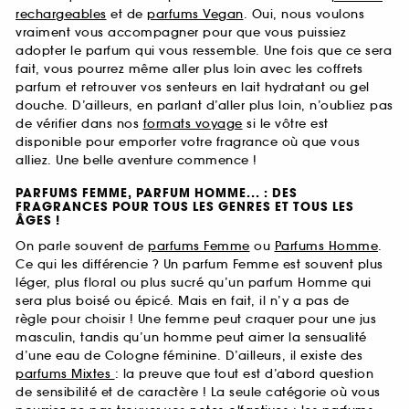
rechargeables
et de
parfums Vegan
. Oui, nous voulons
vraiment vous accompagner pour que vous puissiez
adopter le parfum qui vous ressemble. Une fois que ce sera
fait, vous pourrez même aller plus loin avec les coffrets
parfum et retrouver vos senteurs en lait hydratant ou gel
douche. D’ailleurs, en parlant d’aller plus loin, n’oubliez pas
de vérifier dans nos
formats voyage
si le vôtre est
disponible pour emporter votre fragrance où que vous
alliez. Une belle aventure commence !
PARFUMS FEMME, PARFUM HOMME... : DES
FRAGRANCES POUR TOUS LES GENRES ET TOUS LES
ÂGES !
On parle souvent de
parfums Femme
ou
Parfums Homme
.
Ce qui les différencie ? Un parfum Femme est souvent plus
léger, plus floral ou plus sucré qu’un parfum Homme qui
sera plus boisé ou épicé. Mais en fait, il n’y a pas de
règle pour choisir ! Une femme peut craquer pour une jus
masculin, tandis qu’un homme peut aimer la sensualité
d’une eau de Cologne féminine. D’ailleurs, il existe des
parfums Mixtes
: la preuve que tout est d’abord question
de sensibilité et de caractère ! La seule catégorie où vous