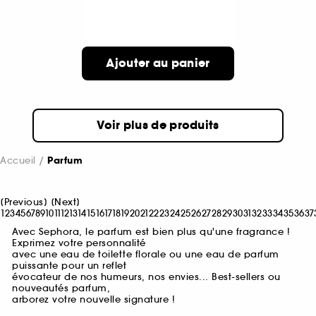
Ajouter au panier
Voir plus de produits
Accueil
Parfum
[
Previous
]
[
Next
]
1
2
3
4
5
6
7
8
9
10
11
12
13
14
15
16
17
18
19
20
21
22
23
24
25
26
27
28
29
30
31
32
33
34
35
36
37
Avec Sephora, le parfum est bien plus qu'une fragrance !
Exprimez votre personnalité
avec une eau de toilette florale ou une eau de parfum
puissante pour un reflet
évocateur de nos humeurs, nos envies... Best-sellers ou
nouveautés parfum,
arborez votre nouvelle signature !