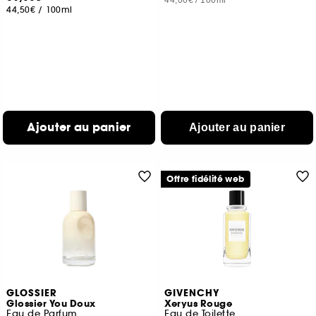
44,00€
/
100ml
44,50€
/
100ml
Ajouter au panier
Ajouter au panier
Offre fidélité web
GLOSSIER
GIVENCHY
Glossier You Doux
Xeryus Rouge
Eau de Parfum
Eau de Toilette