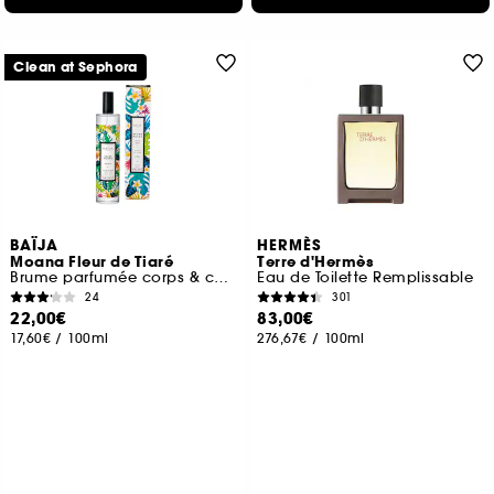
Clean at Sephora
BAÏJA
HERMÈS
Moana Fleur de Tiaré
Terre d'Hermès
Brume parfumée corps & cheveux
Eau de Toilette Remplissable
24
301
22,00€
83,00€
17,60€
/
100ml
276,67€
/
100ml