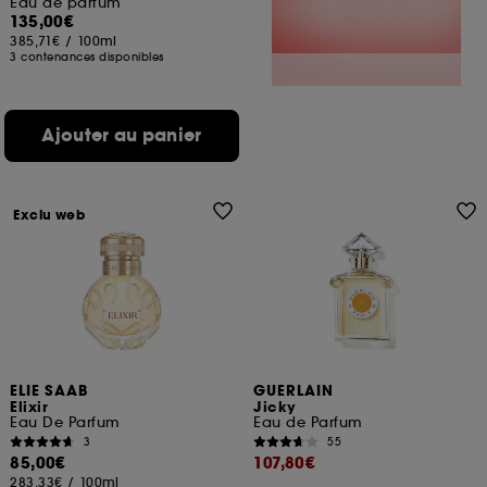
Eau de parfum
135,00€
385,71€
/
100ml
3 contenances disponibles
Ajouter au panier
Exclu web
ELIE SAAB
GUERLAIN
Elixir
Jicky
Eau De Parfum
Eau de Parfum
3
55
85,00€
107,80€
283,33€
/
100ml