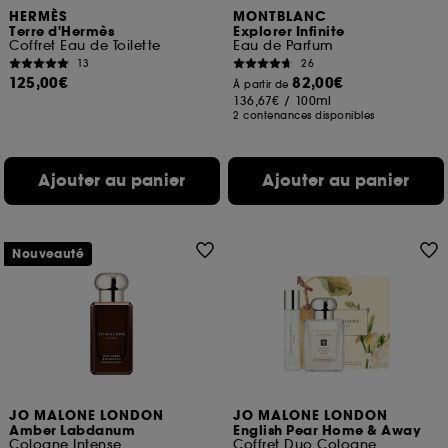
HERMÈS
MONTBLANC
Terre d'Hermès
Explorer Infinite
Coffret Eau de Toilette
Eau de Parfum
13
26
125,00€
82,00€
À partir de
136,67€
/
100ml
2 contenances disponibles
Ajouter au panier
Ajouter au panier
Nouveauté
JO MALONE LONDON
JO MALONE LONDON
Amber Labdanum
English Pear Home & Away
Cologne Intense
Coffret Duo Cologne