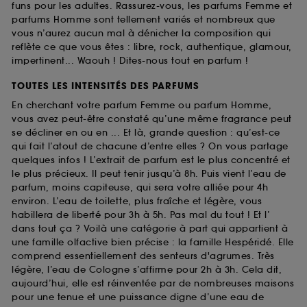
funs pour les adultes. Rassurez-vous, les parfums Femme et
parfums Homme sont tellement variés et nombreux que
vous n’aurez aucun mal à dénicher la composition qui
reflète ce que vous êtes : libre, rock, authentique, glamour,
impertinent... Waouh ! Dites-nous tout en parfum !
TOUTES LES INTENSITÉS DES PARFUMS
En cherchant votre parfum Femme ou parfum Homme,
vous avez peut-être constaté qu’une même fragrance peut
se décliner en ou en ... Et là, grande question : qu’est-ce
qui fait l’atout de chacune d’entre elles ? On vous partage
quelques infos ! L’extrait de parfum est le plus concentré et
le plus précieux. Il peut tenir jusqu’à 8h. Puis vient l’eau de
parfum, moins capiteuse, qui sera votre alliée pour 4h
environ. L’eau de toilette, plus fraîche et légère, vous
habillera de liberté pour 3h à 5h. Pas mal du tout ! Et l’
dans tout ça ? Voilà une catégorie à part qui appartient à
une famille olfactive bien précise : la famille Hespéridé. Elle
comprend essentiellement des senteurs d'agrumes. Très
légère, l’eau de Cologne s’affirme pour 2h à 3h. Cela dit,
aujourd’hui, elle est réinventée par de nombreuses maisons
pour une tenue et une puissance digne d’une eau de