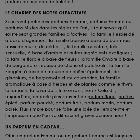
parfum ou une eau de toilette !
LE CHARME DES NOTES OLFACTIVES
Si on veut parler des parfums Homme, parfums Femme ou
parfums Mixtes dans les règles de l’art, il faut savoir qu’il
existe sept grandes familles olfactives : la famille Hespéridé
à base d’agrumes ; la famille boisée à base de bois mais
aussi de musc, de cèdre... ; la famille orientale, très
sensuelle, à base d’ambre et autres ingrédients exotiques ;
la famille florale à base de fleurs ; la famille Chypre à base
de bergamote, mousse de chêne et patchouli ; la famille
Fougère à base de mousse de chêne également, de
géranium, de bergamote et de coumarine, la famille
aromatique à base d’herbes et de plantes comme le thym,
le romarin, la lavande... Intéressant, non ? Cela dit,
aujourd’hui, on parle plus souvent de
parfum floral
,
parfum
épicé
,
parfum poudré
,
parfum frais
,
parfum marin
,
parfum
boisé
. Plus simple pour se faire une idée de l’empreinte et
l’impression que l’on va diffuser et graver derrière nous !
UN PARFUM EN CADEAU...
Offrir un parfum Femme ou un parfum Homme est toujours