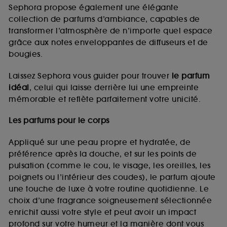
de vous plaire via des publicités, y compris sur des
Sephora propose également une élégante
sites tiers et sur les réseaux sociaux, sur la base
collection de parfums d’ambiance, capables de
des pages que vous avez consultées, de votre
transformer l’atmosphère de n’importe quel espace
navigation, et de l'historique de vos interactions.
grâce aux notes enveloppantes de diffuseurs et de
Cookies de mesure d’audience :
ils nous
bougies.
permettent de réaliser des statistiques de
fréquentation et de navigation sur notre site afin
Laissez Sephora vous guider pour trouver
le parfum
d’en améliorer la performance.
idéal
, celui qui laisse derrière lui une empreinte
Cookies de sécurisation des paiements en ligne :
mémorable et reflète parfaitement votre unicité.
ils nous permettent de lutter notamment contre les
fraudes aux moyens de paiement et les
Les parfums pour le corps
usurpations d’identité.
Appliqué sur une peau propre et hydratée, de
Cookies fonctionnels :
il s’agit de cookies
préférence après la douche, et sur les points de
permettant l’affichage et/ou la fourniture de
pulsation (comme le cou, le visage, les oreilles, les
certaines fonctionnalités du site, tel que les
cookies d’authentification qui sont utilisés afin de
poignets ou l’intérieur des coudes), le parfum ajoute
vous faire bénéficier de l’authentification
une touche de luxe à votre routine quotidienne. Le
prolongée vous permettant d’accéder à votre
choix d’une fragrance soigneusement sélectionnée
compte lors de votre prochaine visite sur le site
enrichit aussi votre style et peut avoir un impact
sans saisir à nouveau votre identifiant et mot de
profond sur votre humeur et la manière dont vous
passe.