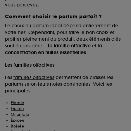
vous percevez.
Comment choisir le parfum parfait ?
A l'exception des cookies techniques, le dépôt et la
lecture de ces traceurs requiert votre accord. Vous
Le choix du parfum idéal dépend entièrement de
pouvez personnaliser vos choix concernant le dépôt
votre nez. Cependant, pour faire le bon choix et
de ces cookies grâce au bouton "personnaliser mes
profiter pleinement du produit, deux éléments clés
choix" ci-dessous ou décider de "tout accepter".
sont à considérer :
la famille olfactive
et
la
Sephora pourra associer les informations de
concentration en huiles essentielles
.
navigation collectées par ces Cookies, pour les
finalités acceptées, avec les données personnelles
collectées ou générées lors de votre activité en ligne
Les familles olfactives
ou en magasin. Pour refuser tous les cookies, cliques
sur "continuer sans accepter". Voous pouvez à tout
Les
familles olfactives
permettent de classer les
moment choisir de retirer votrte consentement. Si vous
parfums selon leurs notes dominantes. Voici les
souhaitez obtenir plus d'information sur les cookies
principales :
utilisés,
cliquez
ici
.
Florale
Fruitée
Orientale
Épicée
Boisée