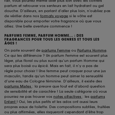
fait, vous pourrez même aller plus loin avec les coffrets
parfum et retrouver vos senteurs en lait hydratant ou gel
douche. D’ailleurs, en parlant d’aller plus loin, n’oubliez pas
de vérifier dans nos
formats voyage
si le vôtre est
disponible pour emporter votre fragrance où que vous
alliez. Une belle aventure commence !
PARFUMS FEMME, PARFUM HOMME... : DES
FRAGRANCES POUR TOUS LES GENRES ET TOUS LES
ÂGES !
On parle souvent de
parfums Femme
ou
Parfums Homme
.
Ce qui les différencie ? Un parfum Femme est souvent plus
léger, plus floral ou plus sucré qu’un parfum Homme qui
sera plus boisé ou épicé. Mais en fait, il n’y a pas de
règle pour choisir ! Une femme peut craquer pour une jus
masculin, tandis qu’un homme peut aimer la sensualité
d’une eau de Cologne féminine. D’ailleurs, il existe des
parfums Mixtes
: la preuve que tout est d’abord question
de sensibilité et de caractère ! La seule catégorie où vous
pourriez ne pas trouver vos
notes olfactives
: les
parfums
Enfant
! Oui, les plus petits et les ados ont aussi leurs
propres eaux de toilette. Des compositions subtiles, fruitées
ou plus affirmées, elles risqueront cependant d’être trop