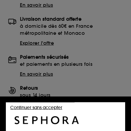
En savoir plus
Livraison standard offerte
à domicile dès 60€ en France
métropolitaine et Monaco
Explorer l'offre
Paiements sécurisés
et paiements en plusieurs fois
En savoir plus
Retours
sous 14 jours
Retourner mon article
Continuer sans accepter
SERVICES, CONTACT ET CONDITIONS DES OFFRES