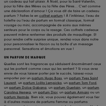
un cadeau qui fait plaisir. À Noël, pour la Saint-Valentin,
pour la Fête des Mères ou la Fête des Pères... C’est comme
une déclaration d’amour ! Ça vous dit de faire un cadeau
parfum ? Faites-le en
coffret parfum
! À l’intérieur, l’eau de
toilette ou l’eau de parfum en format classique, format
voyage ou mini, accompagnée de soins aux mêmes
senteurs pour le corps ou le rasage. Ces coffrets cadeaux
peuvent même renfermer des produits de maquillage. Et
pour rendre cette surprise unique, rendez-vous dans notre
pour personnaliser le flacon ou la boîte d’un message
personnel. Sensations et émotions en vue !
UN PARFUM DE MARQUE
Quelles sont les fragrances qui séduisent énormément ceux
qui les portent comme ceux qui les sentent ? Si vous avez
envie de vous laisser porter par le succès, laissez-vous
emporter par un
parfum Hugo Boss
, un
parfum Yves Saint
Laurent
, un
parfum Lolita Lempicka
, un
parfum Tom Ford
,
un
parfum Dolce Gabana
, un
parfum Guerlain
, un
parfum
Carolina Herrera
, un
parfum Dior
, un
parfum Armani
ou un
parfum Hermès
. Bien sûr, vous pouvez également vous fier
à d’autres maisons de parfums Femme ou parfums