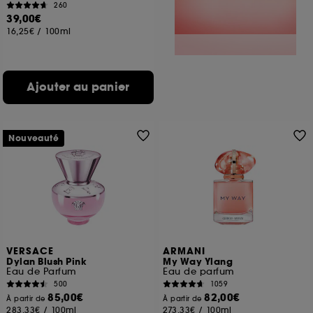
260
39,00€
16,25€
/
100ml
Ajouter au panier
Nouveauté
VERSACE
ARMANI
Dylan Blush Pink
My Way Ylang
Eau de Parfum
Eau de parfum
500
1059
85,00€
82,00€
À partir de
À partir de
283,33€
/
100ml
273,33€
/
100ml