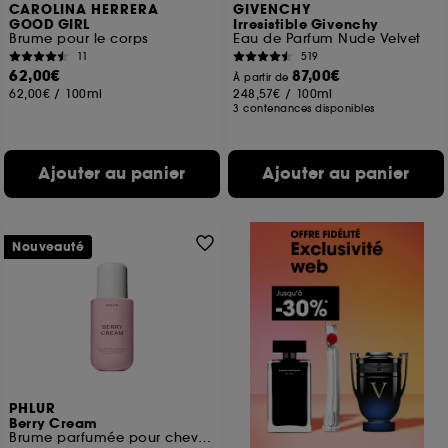
CAROLINA HERRERA
GIVENCHY
GOOD GIRL
Irresistible Givenchy
Brume pour le corps
Eau de Parfum Nude Velvet
11
519
62,00€
87,00€
À partir de
62,00€
/
100ml
248,57€
/
100ml
3 contenances disponibles
Ajouter au panier
Ajouter au panier
Nouveauté
PHLUR
Berry Cream
Brume parfumée pour cheveux et corps