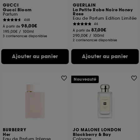
GUCCI
GUERLAIN
Gucci Bloom
La Petite Robe Noire Honey
Rose
Parfum
Eau de Parfum Edition Limitée
468
46
98,00€
À partir de
87,00€
À partir de
195,00€
/
100ml
290,00€
/
100ml
3 contenances disponibles
2 contenances disponibles
Ajouter au panier
Ajouter au panier
Nouveauté
BURBERRY
JO MALONE LONDON
Her
Blackberry & Bay
Eau de Parfum Intense
Cologne