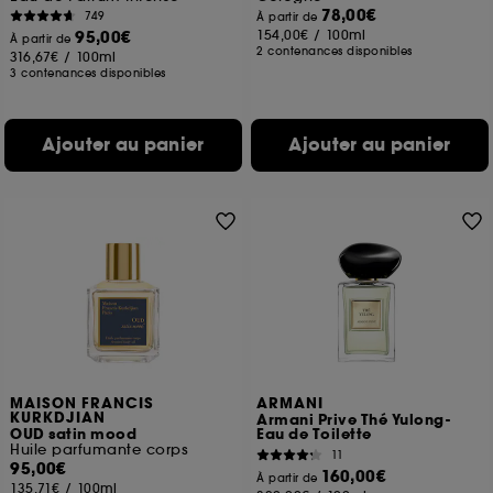
78,00€
749
À partir de
95,00€
154,00€
/
100ml
À partir de
2 contenances disponibles
316,67€
/
100ml
3 contenances disponibles
Ajouter au panier
Ajouter au panier
MAISON FRANCIS
ARMANI
KURKDJIAN
Armani Prive Thé Yulong-
OUD satin mood
Eau de Toilette
Huile parfumante corps
11
95,00€
160,00€
À partir de
135,71€
/
100ml