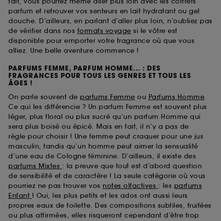
fait, vous pourrez même aller plus loin avec les coffrets
parfum et retrouver vos senteurs en lait hydratant ou gel
douche. D’ailleurs, en parlant d’aller plus loin, n’oubliez pas
de vérifier dans nos
formats voyage
si le vôtre est
disponible pour emporter votre fragrance où que vous
alliez. Une belle aventure commence !
PARFUMS FEMME, PARFUM HOMME... : DES
FRAGRANCES POUR TOUS LES GENRES ET TOUS LES
ÂGES !
On parle souvent de
parfums Femme
ou
Parfums Homme
.
Ce qui les différencie ? Un parfum Femme est souvent plus
léger, plus floral ou plus sucré qu’un parfum Homme qui
sera plus boisé ou épicé. Mais en fait, il n’y a pas de
règle pour choisir ! Une femme peut craquer pour une jus
masculin, tandis qu’un homme peut aimer la sensualité
d’une eau de Cologne féminine. D’ailleurs, il existe des
parfums Mixtes
: la preuve que tout est d’abord question
de sensibilité et de caractère ! La seule catégorie où vous
pourriez ne pas trouver vos
notes olfactives
: les
parfums
Enfant
! Oui, les plus petits et les ados ont aussi leurs
propres eaux de toilette. Des compositions subtiles, fruitées
ou plus affirmées, elles risqueront cependant d’être trop