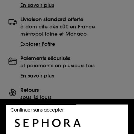
En savoir plus
Livraison standard offerte
à domicile dès 60€ en France
métropolitaine et Monaco
Explorer l'offre
Paiements sécurisés
et paiements en plusieurs fois
En savoir plus
Retours
sous 14 jours
Retourner mon article
Continuer sans accepter
SERVICES, CONTACT ET CONDITIONS DES OFFRES