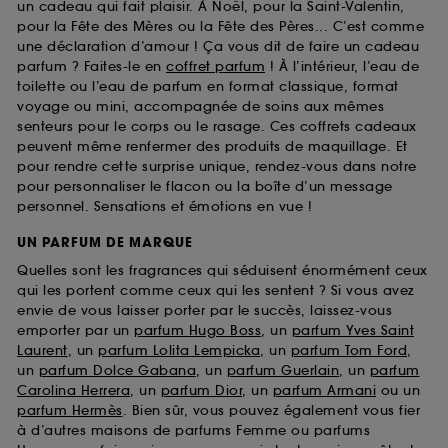
un cadeau qui fait plaisir. À Noël, pour la Saint-Valentin,
pour la Fête des Mères ou la Fête des Pères... C’est comme
une déclaration d’amour ! Ça vous dit de faire un cadeau
parfum ? Faites-le en
coffret parfum
! À l’intérieur, l’eau de
toilette ou l’eau de parfum en format classique, format
voyage ou mini, accompagnée de soins aux mêmes
senteurs pour le corps ou le rasage. Ces coffrets cadeaux
peuvent même renfermer des produits de maquillage. Et
pour rendre cette surprise unique, rendez-vous dans notre
pour personnaliser le flacon ou la boîte d’un message
personnel. Sensations et émotions en vue !
UN PARFUM DE MARQUE
Quelles sont les fragrances qui séduisent énormément ceux
qui les portent comme ceux qui les sentent ? Si vous avez
envie de vous laisser porter par le succès, laissez-vous
emporter par un
parfum Hugo Boss
, un
parfum Yves Saint
Laurent
, un
parfum Lolita Lempicka
, un
parfum Tom Ford
,
un
parfum Dolce Gabana
, un
parfum Guerlain
, un
parfum
Carolina Herrera
, un
parfum Dior
, un
parfum Armani
ou un
parfum Hermès
. Bien sûr, vous pouvez également vous fier
à d’autres maisons de parfums Femme ou parfums