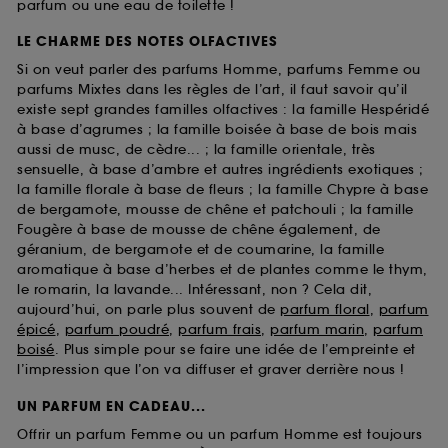
parfum ou une eau de toilette !
LE CHARME DES NOTES OLFACTIVES
Si on veut parler des parfums Homme, parfums Femme ou
parfums Mixtes dans les règles de l’art, il faut savoir qu’il
existe sept grandes familles olfactives : la famille Hespéridé
à base d’agrumes ; la famille boisée à base de bois mais
aussi de musc, de cèdre... ; la famille orientale, très
sensuelle, à base d’ambre et autres ingrédients exotiques ;
la famille florale à base de fleurs ; la famille Chypre à base
de bergamote, mousse de chêne et patchouli ; la famille
Fougère à base de mousse de chêne également, de
géranium, de bergamote et de coumarine, la famille
aromatique à base d’herbes et de plantes comme le thym,
le romarin, la lavande... Intéressant, non ? Cela dit,
aujourd’hui, on parle plus souvent de
parfum floral
,
parfum
épicé
,
parfum poudré
,
parfum frais
,
parfum marin
,
parfum
boisé
. Plus simple pour se faire une idée de l’empreinte et
l’impression que l’on va diffuser et graver derrière nous !
UN PARFUM EN CADEAU...
Offrir un parfum Femme ou un parfum Homme est toujours