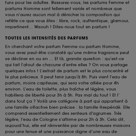
funs pour les adultes. Rassurez-vous, les parfums Femme et
parfums Homme sont tellement variés et nombreux que
vous n’aurez aucun mal à dénicher la composition qui
reflète ce que vous êtes : libre, rock, authentique, glamour,
impertinent... Waouh ! Dites-nous tout en parfum !
TOUTES LES INTENSITÉS DES PARFUMS
En cherchant votre parfum Femme ou parfum Homme,
vous avez peut-être constaté qu’une même fragrance peut
se décliner en ou en ... Et là, grande question : qu’est-ce
qui fait l’atout de chacune d’entre elles ? On vous partage
quelques infos ! L’extrait de parfum est le plus concentré et
le plus précieux. Il peut tenir jusqu’à 8h. Puis vient l’eau de
parfum, moins capiteuse, qui sera votre alliée pour 4h
environ. L’eau de toilette, plus fraîche et légère, vous
habillera de liberté pour 3h à 5h. Pas mal du tout ! Et l’
dans tout ça ? Voilà une catégorie à part qui appartient à
une famille olfactive bien précise : la famille Hespéridé. Elle
comprend essentiellement des senteurs d'agrumes. Très
légère, l’eau de Cologne s’affirme pour 2h à 3h. Cela dit,
aujourd’hui, elle est réinventée par de nombreuses maisons
pour une tenue et une puissance digne d’une eau de