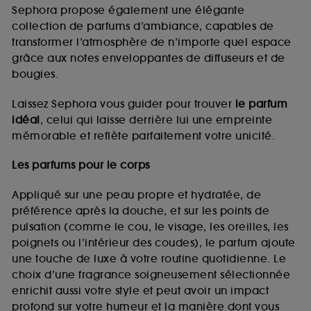
de vous plaire via des publicités, y compris sur des
Sephora propose également une élégante
sites tiers et sur les réseaux sociaux, sur la base
collection de parfums d’ambiance, capables de
des pages que vous avez consultées, de votre
transformer l’atmosphère de n’importe quel espace
navigation, et de l'historique de vos interactions.
grâce aux notes enveloppantes de diffuseurs et de
Cookies de mesure d’audience :
ils nous
bougies.
permettent de réaliser des statistiques de
fréquentation et de navigation sur notre site afin
Laissez Sephora vous guider pour trouver
le parfum
d’en améliorer la performance.
idéal
, celui qui laisse derrière lui une empreinte
Cookies de sécurisation des paiements en ligne :
mémorable et reflète parfaitement votre unicité.
ils nous permettent de lutter notamment contre les
fraudes aux moyens de paiement et les
Les parfums pour le corps
usurpations d’identité.
Appliqué sur une peau propre et hydratée, de
Cookies fonctionnels :
il s’agit de cookies
préférence après la douche, et sur les points de
permettant l’affichage et/ou la fourniture de
pulsation (comme le cou, le visage, les oreilles, les
certaines fonctionnalités du site, tel que les
cookies d’authentification qui sont utilisés afin de
poignets ou l’intérieur des coudes), le parfum ajoute
vous faire bénéficier de l’authentification
une touche de luxe à votre routine quotidienne. Le
prolongée vous permettant d’accéder à votre
choix d’une fragrance soigneusement sélectionnée
compte lors de votre prochaine visite sur le site
enrichit aussi votre style et peut avoir un impact
sans saisir à nouveau votre identifiant et mot de
profond sur votre humeur et la manière dont vous
passe.