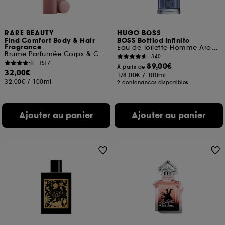
RARE BEAUTY
HUGO BOSS
Find Comfort Body & Hair
BOSS Bottled Infinite
Fragrance
Eau de Toilette Homme Aromatique et Fruitée
Brume Parfumée Corps & Cheveux
340
1517
89,00€
À partir de
32,00€
178,00€
/
100ml
32,00€
/
100ml
2 contenances disponibles
Ajouter au panier
Ajouter au panier