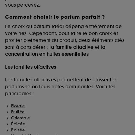
vous percevez.
Comment choisir le parfum parfait ?
A l'exception des cookies techniques, le dépôt et la
lecture de ces traceurs requiert votre accord. Vous
Le choix du parfum idéal dépend entièrement de
pouvez personnaliser vos choix concernant le dépôt
votre nez. Cependant, pour faire le bon choix et
de ces cookies grâce au bouton "personnaliser mes
profiter pleinement du produit, deux éléments clés
choix" ci-dessous ou décider de "tout accepter".
sont à considérer :
la famille olfactive
et
la
Sephora pourra associer les informations de
concentration en huiles essentielles
.
navigation collectées par ces Cookies, pour les
finalités acceptées, avec les données personnelles
collectées ou générées lors de votre activité en ligne
Les familles olfactives
ou en magasin. Pour refuser tous les cookies, cliques
sur "continuer sans accepter". Voous pouvez à tout
Les
familles olfactives
permettent de classer les
moment choisir de retirer votrte consentement. Si vous
parfums selon leurs notes dominantes. Voici les
souhaitez obtenir plus d'information sur les cookies
principales :
utilisés,
cliquez
ici
.
Florale
Fruitée
Orientale
Épicée
Boisée