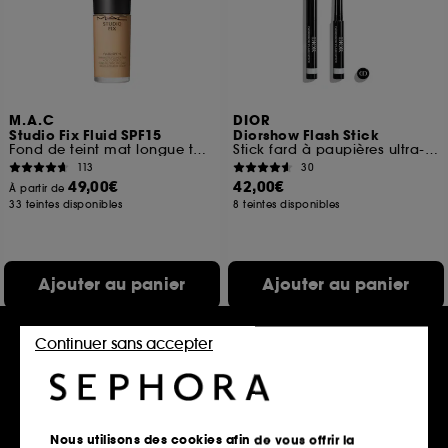
M.A.C
DIOR
Studio Fix Fluid SPF15
Diorshow Flash Stick
Fond de teint mat longue tenue enrichi en soin
Stick fard à paupières ultra-fondant waterproof
113
30
49,00€
42,00€
À partir de
33 teintes disponibles
8 teintes disponibles
Ajouter au panier
Ajouter au panier
Continuer sans accepter
Nous utilisons des cookies afin de vous offrir la