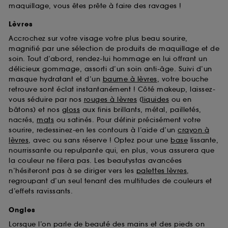
maquillage, vous êtes prête à faire des ravages !
Lèvres
Accrochez sur votre visage votre plus beau sourire,
magnifié par une sélection de produits de maquillage et de
soin. Tout d’abord, rendez-lui hommage en lui offrant un
délicieux gommage, assorti d’un soin anti-âge. Suivi d’un
masque hydratant et d’un
baume à lèvres
, votre bouche
retrouve sont éclat instantanément ! Côté makeup, laissez-
vous séduire par nos
rouges à lèvres
(
liquides
ou en
bâtons) et nos
gloss
aux finis brillants, métal, pailletés,
nacrés,
mats
ou satinés. Pour définir précisément votre
sourire, redessinez-en les contours à l’aide d’un
crayon à
lèvres
, avec ou sans réserve ! Optez pour une
base
lissante,
nourrissante ou repulpante qui, en plus, vous assurera que
la couleur ne filera pas. Les beautystas avancées
n’hésiteront pas à se diriger vers les
palettes lèvres
,
regroupant d’un seul tenant des multitudes de couleurs et
d’effets ravissants.
Ongles
Lorsque l’on parle de beauté des mains et des pieds on