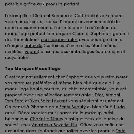
possible grâce aux produits portant
l’estampille « Clean at Sephora ». Cette initiative Sephora
vise à nous sensibiliser sur l’impact environnemental de
notre consommation en cosmétiques. La sélection de
maquillage portant la marque « Clean at Sephora » garantit
des formulations
éco-responsables
avec des ingrédients
d’origine
naturelle
(certaines d’entre elles étant même
certifiées
vegan
) ainsi que des emballages éco-conçus et
recyclables.
Top Marques Maquillage
C’est tout naturellement chez Sephora que vous retrouverez
vos marques préférées et même bien plus que cela ! Le
maquillage haute-couture, au chic incontestable, vous est
proposé avec une sélection remarquable :
Dior
,
Armani
,
Tom Ford
et
Yves Saint Laurent
vous séduiront assurément.
On pense à Rihanna pour
Fenty Beauty
et bien sûr à
Huda
aussi. Découvrez les must-haves de la makeup-artist
britannique
Charlotte Tilbury
ainsi que ceux de la reine du
sourcil, chez
Anastasia Beverly Hills
. Offrez-vous enfin une
excursion dans l’outback australien avec les produits
Tarte