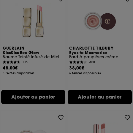
GUERLAIN
CHARLOTTE TILBURY
KissKiss Bee Glow
Eyes to Mesmerise
Baume Teinté Infusé de Miel 98% d'origine naturelle
Fard à paupières crème
115
400
48,00€
38,00€
8 teintes disponibles
6 teintes disponibles
Ajouter au panier
Ajouter au panier