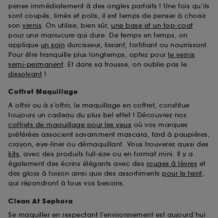
pense immédiatement à des ongles parfaits ! Une fois qu’ils
sont coupés, limés et polis, il est temps de penser à choisir
son
vernis
. On utilise, bien sûr,
une base et un top-coat
pour une manucure qui dure. De temps en temps, on
applique
un soin
durcisseur, lissant, fortifiant ou nourrissant.
Pour être tranquille plus longtemps, optez pour
le vernis
semi-permanent
. Et dans sa trousse, on oublie pas le
dissolvant
!
Coffret Maquillage
A offrir ou à s’offrir, le maquillage en coffret, constitue
toujours un cadeau du plus bel effet ! Découvrez nos
coffrets de maquillage pour les yeux
où vos marques
préférées associent savamment mascara, fard à paupières,
crayon, eye-liner ou démaquillant. Vous trouverez aussi des
kits
, avec des produits full-size ou en format mini. Il y a
également des écrins élégants avec des
rouges à lèvres
et
des gloss à foison ainsi que des assortiments
pour le teint
,
qui répondront à tous vos besoins.
Clean At Sephora
Se maquiller en respectant l’environnement est aujourd’hui