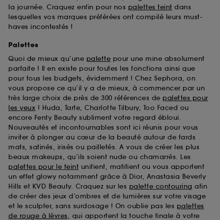
la journée. Craquez enfin pour nos
palettes teint
dans
lesquelles vos marques préférées ont compilé leurs must-
haves incontestés !
Palettes
Quoi de mieux qu’une
palette
pour une mine absolument
parfaite ! Il en existe pour toutes les fonctions ainsi que
pour tous les budgets, évidemment ! Chez Sephora, on
vous propose ce qu’il y a de mieux, à commencer par un
très large choix de près de 300 références de
palettes pour
les yeux
! Huda, Tarte, Charlotte Tilbury, Too Faced ou
encore Fenty Beauty subliment votre regard ébloui.
Nouveautés et incontournables sont ici réunis pour vous
inviter à plonger au cœur de la beauté autour de fards
mats, satinés, irisés ou pailletés. A vous de créer les plus
beaux makeups, qu’ils soient nude ou chamarrés. Les
palettes pour le teint
unifient, matifient ou vous apportent
un effet glowy notamment grâce à Dior, Anastasia Beverly
Hills et KVD Beauty. Craquez sur les
palette contouring
afin
de créer des jeux d’ombres et de lumières sur votre visage
et le sculpter, sans surdosage ! On oublie pas les
palettes
de rouge à lèvres
, qui apportent la touche finale à votre