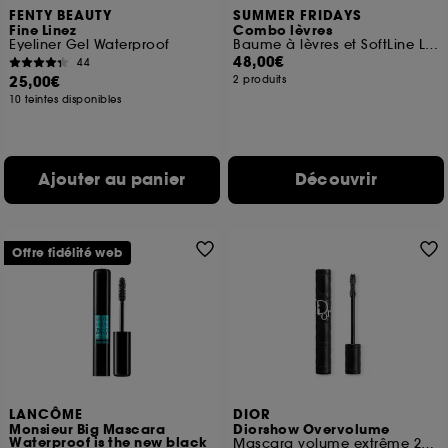
FENTY BEAUTY
SUMMER FRIDAYS
Fine Linez
Combo lèvres
Eyeliner Gel Waterproof
Baume à lèvres et SoftLine Lip Liner
48,00€
44
25,00€
2 produits
10 teintes disponibles
Ajouter au panier
Découvrir
Offre fidélité web
LANCÔME
DIOR
Monsieur Big Mascara
Diorshow Overvolume
Waterproof is the new black
Mascara volume extrême 24 h et définition cil-à-cil