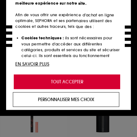
meilleure expérience sur notre site.
Afin de vous offrir une expérience d’achat en ligne
optimale, SEPHORA et ses partenaires utilisent des
NARS
ARMANI
Smudge Proof Eyeshadow
Luminous Silk
cookies et autres traceurs, tels que des :
Base
Correcteur
Base fard à paupières
266
Cookies techniques :
ils sont nécessaires pour
2693
48,00€
vous permettre d’accéder aux différentes
37,00€
12 teintes disponibles
catégories, produits et services du site et sécuriser
celui-ci. Ils sont essentiels au fonctionnement
technique du site et ne peuvent être désactivés.
EN SAVOIR PLUS
Ajouter au panier
Ajouter au panier
Cookies de personnalisation :
ils nous permettent
de vous offrir une expérience enrichie et
TOUT ACCEPTER
personnalisée en vous recommandant des
produits, des services et des contenus qui
Clean at Sephora
répondent au mieux à vos préférences, et de vous
PERSONNALISER MES CHOIX
proposer des offres promotionnelles adaptées à
votre profil.
Cookies réseaux sociaux et publicité :
ils sont
utilisés pour vous présenter du contenu susceptible
de vous plaire via des publicités, y compris sur des
sites tiers et sur les réseaux sociaux, sur la base