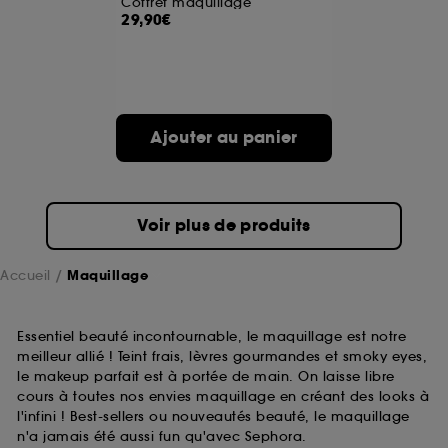
Coffret maquillage
29,90€
A l'exception des cookies techniques, le dépôt et la
lecture de ces traceurs requiert votre accord. Vous
pouvez personnaliser vos choix concernant le dépôt
de ces cookies grâce au bouton "personnaliser mes
choix" ci-dessous ou décider de "tout accepter".
Ajouter au panier
Sephora pourra associer les informations de
navigation collectées par ces Cookies, pour les
finalités acceptées, avec les données personnelles
collectées ou générées lors de votre activité en ligne
ou en magasin. Pour refuser tous les cookies, cliques
Voir plus de produits
sur "continuer sans accepter". Voous pouvez à tout
moment choisir de retirer votrte consentement. Si vous
souhaitez obtenir plus d'information sur les cookies
Accueil
Maquillage
utilisés,
cliquez
ici
.
Essentiel beauté incontournable, le maquillage est notre
meilleur allié ! Teint frais, lèvres gourmandes et smoky eyes,
le makeup parfait est à portée de main. On laisse libre
cours à toutes nos envies maquillage en créant des looks à
l'infini ! Best-sellers ou nouveautés beauté, le maquillage
n'a jamais été aussi fun qu'avec Sephora.