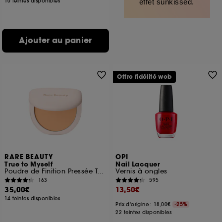
10 teintes disponibles
effet sunkissed.
Ajouter au panier
Offre fidélité web
RARE BEAUTY
OPI
True to Myself
Nail Lacquer
Poudre de Finition Pressée Teintée
Vernis à ongles
163
595
35,00€
13,50€
14 teintes disponibles
Prix d'origine : 18,00€
-25%
22 teintes disponibles