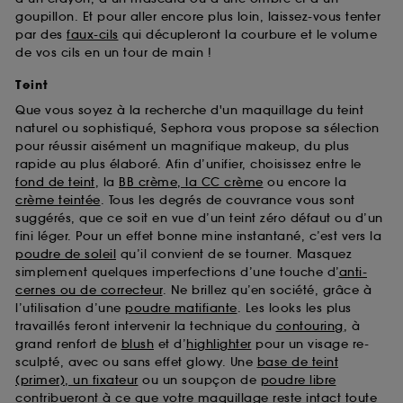
goupillon. Et pour aller encore plus loin, laissez-vous tenter
par des
faux-cils
qui décupleront la courbure et le volume
de vos cils en un tour de main !
Teint
Que vous soyez à la recherche d'un maquillage du teint
naturel ou sophistiqué, Sephora vous propose sa sélection
pour réussir aisément un magnifique makeup, du plus
rapide au plus élaboré. Afin d’unifier, choisissez entre le
fond de teint
, la
BB crème, la CC crème
ou encore la
crème teintée
. Tous les degrés de couvrance vous sont
suggérés, que ce soit en vue d’un teint zéro défaut ou d’un
fini léger. Pour un effet bonne mine instantané, c’est vers la
poudre de soleil
qu’il convient de se tourner. Masquez
simplement quelques imperfections d’une touche d’
anti-
cernes ou de correcteur
. Ne brillez qu’en société, grâce à
l’utilisation d’une
poudre matifiante
. Les looks les plus
travaillés feront intervenir la technique du
contouring
, à
grand renfort de
blush
et d’
highlighter
pour un visage re-
sculpté, avec ou sans effet glowy. Une
base de teint
(primer), un fixateur
ou un soupçon de
poudre libre
contribueront à ce que votre maquillage reste intact toute