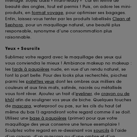
ménage. Soyez aussi « mani-ready »* car en terme de
beauté des ongles, tout est permis ! Puis, on adore les mini-
produits, en
format voyage
, pour optimiser ses bagages.
Enfin, laissez-vous tenter par les produits labellisés
Clean at
Sephora
, pour un maquillage naturel, une beauté plus
responsable, synonyme d’une consommation plus
raisonnable.
Yeux + Sourcils
Sublimez votre regard avec le maquillage des yeux qui
vous conviendra le mieux ! Ambiance makeup no makeup :
les
fards à paupières
nude, en vue d’un rendu naturel, se
font la part belle. Pour des looks plus recherchés, piochez
parmi les
palettes yeux
dont les ombres aux milliers de
couleurs et aux finis mats, satinés, nacrés ou métallisés
vous font rêver. Ajoutez un trait d’
eyeliner
, de
crayon ou de
khôl
afin de souligner vos yeux de biche. Quelques touches
de
mascara
, waterproof ou pas, sur les cils du haut (et
même du bas !) agrandiront votre regard comme il se doit.
Utilisez une
base à paupières
(primer) pour que votre
maquillage des yeux conserve une tenue exemplaire !
Sculptez votre regard en re-dessinant vos
sourcils
à l’aide
d’un crayon, d’un mascara ou d’une ombre et d’un