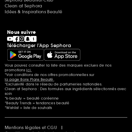
Sephora Beautiful Club
Clean at Sephora
Idées & Inspirations Beauté
Nous suivre
Télécharger l’App Sephora
Vous pouvez consulter la liste des marques exclues de nos
Mentions additionnelles
promotions
ici.
*Voir conditions de nos offres promotionnelles sur
la page Bons Plans Beauté.
*Exclusivité dans le réseau de parfumeries nationales.
Clean at Sephora : Des formules aux ingrédients sélectionnés avec
soin
*k-beauty = beauté coréenne
*Beauty Trends = tendances beauté
*Wishlist = liste de souhaits
Mentions légales et CGU