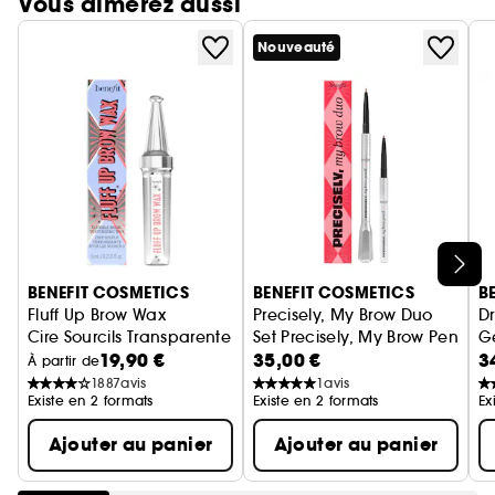
Vous aimerez aussi
Nouveauté
Ignorer le carrousel produits
BENEFIT COSMETICS
BENEFIT COSMETICS
B
Fluff Up Brow Wax
Precisely, My Brow Duo
D
Cire Sourcils Transparente
Set Precisely, My Brow Pencil
Ge
19,90 €
35,00 €
3
À partir de
1887
avis
1
avis
Existe en 2 formats
Existe en 2 formats
Ex
Ajouter au panier
Ajouter au panier