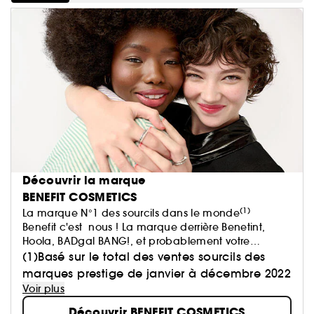
Découvrir la marque
BENEFIT COSMETICS
(1)
La marque N°1 des sourcils dans le monde
Benefit c'est nous ! La marque derrière Benetint,
Hoola, BADgal BANG!, et probablement votre
marque sourcils préférée !
(1)Basé sur le total des ventes sourcils des
Chez Benefit, nous pensons que la beauté doit être
marques prestige de janvier à décembre 2022
synonyme de plaisir et de bien-être. Parce que le
Voir plus
bien-être intérieur se voit à l'extérieur.​
Découvrir BENEFIT COSMETICS
Alors, que vous soyez à la recherche de votre produit