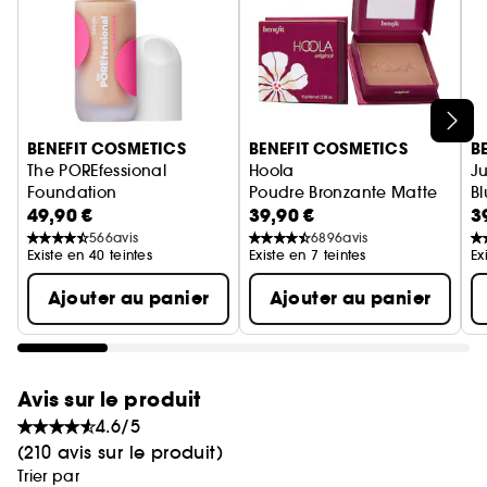
Ignorer le carrousel produits
BENEFIT COSMETICS
BENEFIT COSMETICS
B
The POREfessional
Hoola
Ju
Foundation
Poudre Bronzante Matte
Bl
49,90 €
39,90 €
3
fond de teint lissant & floutant à la niacinamide
566
avis
6896
avis
Existe en 40 teintes
Existe en 7 teintes
Ex
Ajouter au panier
Ajouter au panier
Avis sur le produit
4.6/5
(210 avis sur le produit)
Trier par