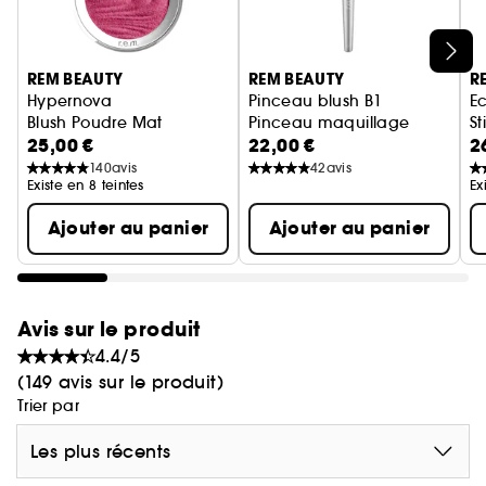
Ignorer le carrousel produits
REM BEAUTY
REM BEAUTY
R
Hypernova
Pinceau blush B1
Ec
Blush Poudre Mat
Pinceau maquillage
St
25,00 €
22,00 €
2
140
avis
42
avis
Existe en 8 teintes
Ex
Ajouter au panier
Ajouter au panier
Avis sur le produit
4.4/5
(149 avis sur le produit)
Trier par
Les plus récents