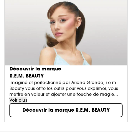
Découvrir la marque
R.E.M. BEAUTY
Imaginé et perfectionné par Ariana Grande, r.e.m.
Beauty vous offre les outils pour vous exprimer, vous
mettre en valeur et ajouter une touche de magie
chaque jour — pour rêver les yeux grands ouverts.
Voir plus
Découvrir la marque R.E.M. BEAUTY
Découvrez le maquillage de demain : des teintes
futuristes, des produits polyvalents, des formules
hybrides enrichies en soins de la peau, des
techniques d'application innovantes et des formules