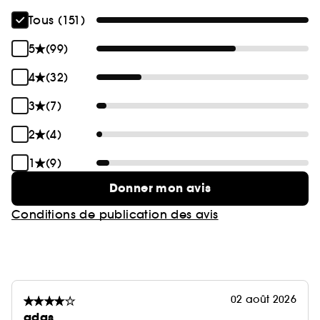
Tous (151)
5
(99)
4
(32)
3
(7)
2
(4)
1
(9)
Donner mon avis
Conditions de publication des avis
02 août 2026
adgs