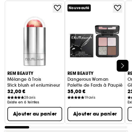
Nouveauté
Ignorer le carrousel produits
REM BEAUTY
REM BEAUTY
R
Mélange à Trois
Dangerous Woman
On
Stick blush et enlumineur
Palette de Fards à Paupières
G
32,00 €
35,00 €
2
28
avis
19
avis
Existe en 6 teintes
Ex
Ajouter au panier
Ajouter au panier