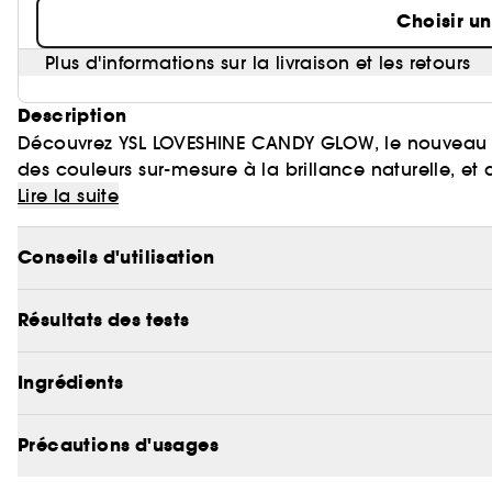
Choisir u
Plus d'informations sur la livraison et les retours
Description
Découvrez YSL LOVESHINE CANDY GLOW, le nouveau ba
des couleurs sur-mesure à la brillance naturelle, et
color rushTM, YSL LOVESHINE CANDY GLOW s'adapte à 
Lire la suite
naturelle, et les habille de brillance pour un effet
et de beurres de karité et jojoba, sa formule est c
Conseils d'utilisation
d'ingrédients d'origine naturelle, pour des lèvres i
24H.
Résultats des tests
Ingrédients
Précautions d'usages