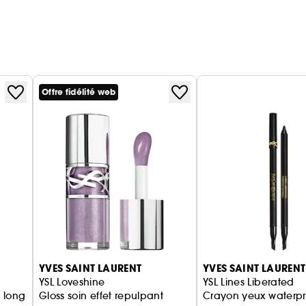
Offre fidélité web
YVES SAINT LAURENT
YVES SAINT LAURENT
YSL Loveshine
YSL Lines Liberated
t longue tenue
Gloss soin effet repulpant
Crayon yeux waterpr