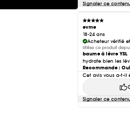
Signaler ce conten
evme
18-24 ans
Acheteur vérifié 
Utilise ce produit depu
baume à lèvre YSL
hydrate bien les lè
Recommande : Ou
Cet avis vous a-t-il 
Signaler ce conten