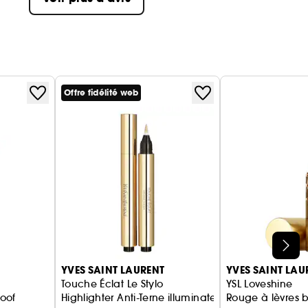
Offre fidélité web
YVES SAINT LAURENT
YVES SAINT LAU
Touche Éclat Le Stylo
YSL Loveshine
oof
Highlighter Anti-Terne illuminateur de teint
Rouge à lèvres br