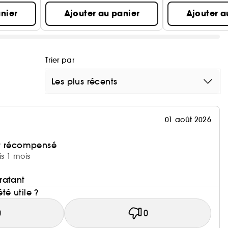
nier
Ajouter au panier
Ajouter a
Trier par
Les plus récents
01 août 2026
et récompensé
is 1 mois
ratant
été utile ?
0
0