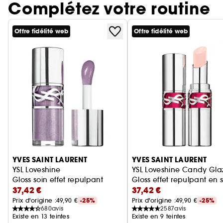
Complétez votre routine
Offre fidélité web
Offre fidélité web
Ignorer le carrousel produits
YVES SAINT LAURENT
YVES SAINT LAURENT
YSL Loveshine
YSL Loveshine Candy Gla
Gloss soin effet repulpant
Gloss effet repulpant en s
37,42 €
37,42 €
Prix d'origine :
49,90 €
-25%
Prix d'origine :
49,90 €
-25%
680
avis
2587
avis
Existe en 13 teintes
Existe en 9 teintes