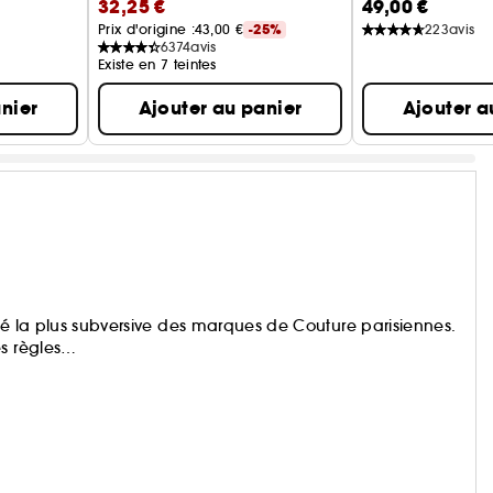
32,25 €
49,00 €
Prix d'origine :
43,00 €
-25%
223
avis
6374
avis
Existe en 7 teintes
nier
Ajouter au panier
Ajouter a
té la plus subversive des marques de Couture parisiennes.
es règles…