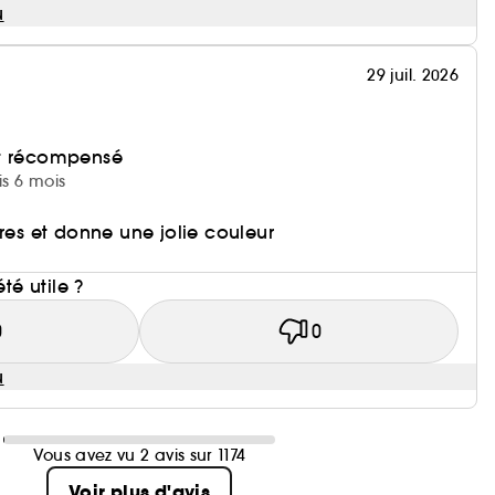
u
29 juil. 2026
et récompensé
is 6 mois
vres et donne une jolie couleur
i
été utile ?
0
0
u
Vous avez vu 2 avis sur 1174
Voir plus d'avis