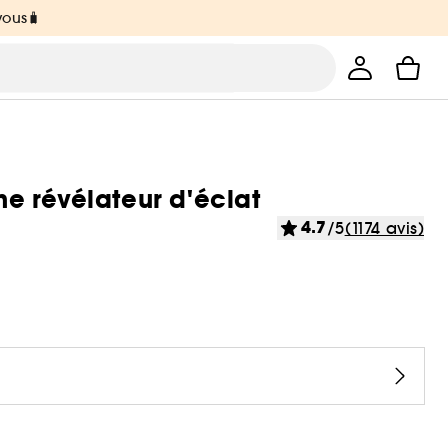
vous🧳
e révélateur d'éclat
4.7
/5
(1174 avis)