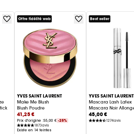
Offre fidélité web
Best seller
YVES SAINT LAURENT
YVES SAINT LAURENT
ze
Make Me Blush
Mascara Lash Latex
tick
Blush Poudre
Mascara Noir Allong
41,25 €
45,00 €
Prix d'origine :
55,00 €
-25%
1274
avis
1873
avis
Existe en 14 teintes