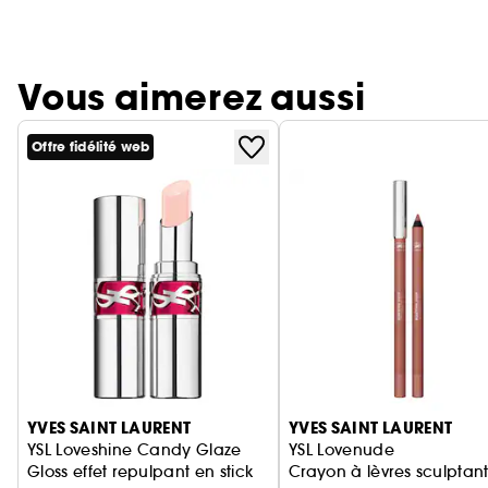
Vous aimerez aussi
Offre fidélité web
Ignorer le carrousel produits
YVES SAINT LAURENT
YVES SAINT LAURENT
YSL Loveshine Candy Glaze
YSL Lovenude
Gloss effet repulpant en stick
Crayon à lèvres sculptan