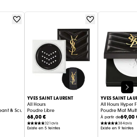
YVES SAINT LAURENT
YVES SAINT LAU
All Hours
All Hours Hyper F
eant & Sculptant
Poudre Libre
Poudre Mat Mult
68,00 €
69,00 
À partir de
321
avis
384
avis
Existe en 5 teintes
Existe en 9 teintes