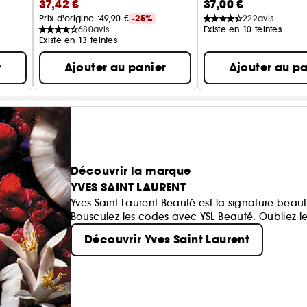
37,42 €
37,00 €
Prix d'origine :
49,90 €
-25%
222
avis
680
avis
Existe en 10 teintes
Existe en 13 teintes
r
Ajouter au panier
Ajouter au pa
Découvrir la marque
YVES SAINT LAURENT
Yves Saint Laurent Beauté est la signature beau
Bousculez les codes avec YSL Beauté. Oubliez l
Découvrir Yves Saint Laurent