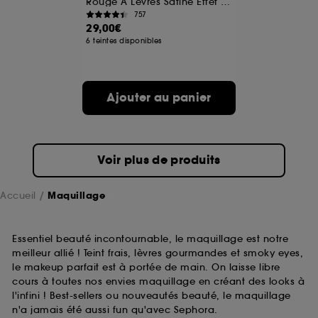
Rouge À Lèvres Satiné Effet Seconde Peau
757
29,00€
A l'exception des cookies techniques, le dépôt et la
6 teintes disponibles
lecture de ces traceurs requiert votre accord. Vous
pouvez personnaliser vos choix concernant le dépôt
de ces cookies grâce au bouton "personnaliser mes
choix" ci-dessous ou décider de "tout accepter".
Ajouter au panier
Sephora pourra associer les informations de
navigation collectées par ces Cookies, pour les
finalités acceptées, avec les données personnelles
collectées ou générées lors de votre activité en ligne
ou en magasin. Pour refuser tous les cookies, cliques
Voir plus de produits
sur "continuer sans accepter". Voous pouvez à tout
moment choisir de retirer votrte consentement. Si vous
souhaitez obtenir plus d'information sur les cookies
Accueil
Maquillage
utilisés,
cliquez
ici
.
Essentiel beauté incontournable, le maquillage est notre
meilleur allié ! Teint frais, lèvres gourmandes et smoky eyes,
le makeup parfait est à portée de main. On laisse libre
cours à toutes nos envies maquillage en créant des looks à
l'infini ! Best-sellers ou nouveautés beauté, le maquillage
n'a jamais été aussi fun qu'avec Sephora.