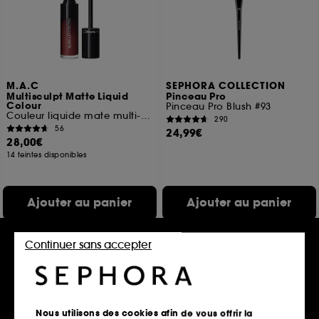
M.A.C
SEPHORA COLLECTION
Multisculpt Matte Liquid
Pinceau Pro
Colour
Pinceau Pro Blush #93
Couleur liquide mate multi-usages
290
56
24,99€
28,00€
14 teintes disponibles
Ajouter au panier
Ajouter au panier
Continuer sans accepter
Exclu
Nous utilisons des cookies afin de vous offrir la