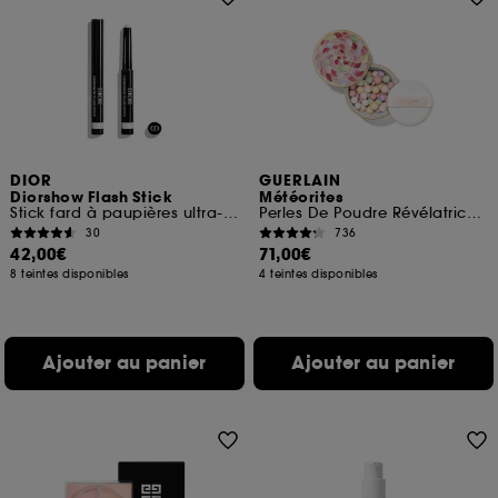
DIOR
GUERLAIN
Diorshow Flash Stick
Météorites
Stick fard à paupières ultra-fondant waterproof
Perles De Poudre Révélatrices De Lumière
30
736
42,00€
71,00€
8 teintes disponibles
4 teintes disponibles
Ajouter au panier
Ajouter au panier