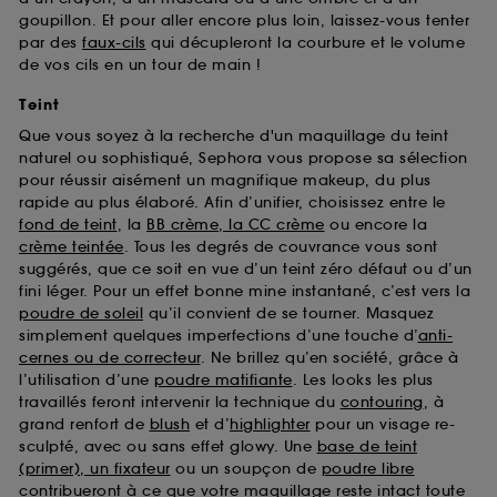
goupillon. Et pour aller encore plus loin, laissez-vous tenter
par des
faux-cils
qui décupleront la courbure et le volume
de vos cils en un tour de main !
Teint
Que vous soyez à la recherche d'un maquillage du teint
naturel ou sophistiqué, Sephora vous propose sa sélection
pour réussir aisément un magnifique makeup, du plus
rapide au plus élaboré. Afin d’unifier, choisissez entre le
fond de teint
, la
BB crème, la CC crème
ou encore la
crème teintée
. Tous les degrés de couvrance vous sont
suggérés, que ce soit en vue d’un teint zéro défaut ou d’un
fini léger. Pour un effet bonne mine instantané, c’est vers la
poudre de soleil
qu’il convient de se tourner. Masquez
simplement quelques imperfections d’une touche d’
anti-
cernes ou de correcteur
. Ne brillez qu’en société, grâce à
l’utilisation d’une
poudre matifiante
. Les looks les plus
travaillés feront intervenir la technique du
contouring
, à
grand renfort de
blush
et d’
highlighter
pour un visage re-
sculpté, avec ou sans effet glowy. Une
base de teint
(primer), un fixateur
ou un soupçon de
poudre libre
contribueront à ce que votre maquillage reste intact toute