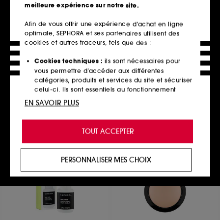
meilleure expérience sur notre site.
Afin de vous offrir une expérience d’achat en ligne
optimale, SEPHORA et ses partenaires utilisent des
NARS
SEPHORA COLLECTION
Light Reflecting™ Makeup
Tap That Puff Mini
cookies et autres traceurs, tels que des :
Setting Mist
Mini éponges coussin correction
Brume fixante maquillage
323
Cookies techniques :
ils sont nécessaires pour
340
6,99€
vous permettre d’accéder aux différentes
44,00€
catégories, produits et services du site et sécuriser
celui-ci. Ils sont essentiels au fonctionnement
technique du site et ne peuvent être désactivés.
EN SAVOIR PLUS
Ajouter au panier
Ajouter au panier
Cookies de personnalisation :
ils nous permettent
de vous offrir une expérience enrichie et
TOUT ACCEPTER
personnalisée en vous recommandant des
produits, des services et des contenus qui
Exclu
répondent au mieux à vos préférences, et de vous
PERSONNALISER MES CHOIX
proposer des offres promotionnelles adaptées à
votre profil.
Cookies réseaux sociaux et publicité :
ils sont
utilisés pour vous présenter du contenu susceptible
de vous plaire via des publicités, y compris sur des
sites tiers et sur les réseaux sociaux, sur la base