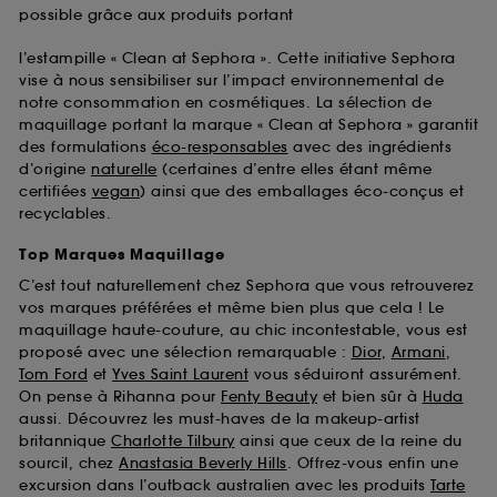
possible grâce aux produits portant
l’estampille « Clean at Sephora ». Cette initiative Sephora
vise à nous sensibiliser sur l’impact environnemental de
notre consommation en cosmétiques. La sélection de
maquillage portant la marque « Clean at Sephora » garantit
des formulations
éco-responsables
avec des ingrédients
d’origine
naturelle
(certaines d’entre elles étant même
certifiées
vegan
) ainsi que des emballages éco-conçus et
recyclables.
Top Marques Maquillage
C’est tout naturellement chez Sephora que vous retrouverez
vos marques préférées et même bien plus que cela ! Le
maquillage haute-couture, au chic incontestable, vous est
proposé avec une sélection remarquable :
Dior
,
Armani
,
Tom Ford
et
Yves Saint Laurent
vous séduiront assurément.
On pense à Rihanna pour
Fenty Beauty
et bien sûr à
Huda
aussi. Découvrez les must-haves de la makeup-artist
britannique
Charlotte Tilbury
ainsi que ceux de la reine du
sourcil, chez
Anastasia Beverly Hills
. Offrez-vous enfin une
excursion dans l’outback australien avec les produits
Tarte