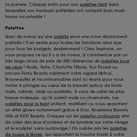
la journée. Craquez enfin pour nos
palettes teint
dans
lesquelles vos marques préférées ont compilé leurs must-
haves incontestés !
Palettes
Quoi de mieux qu’une
palette
pour une mine absolument
parfaite ! Il en existe pour toutes les fonctions ainsi que
pour tous les budgets, évidemment ! Chez Sephora, on
vous propose ce qu’il y a de mieux, à commencer par un
très large choix de près de 300 références de
palettes pour
les yeux
! Huda, Tarte, Charlotte Tilbury, Too Faced ou
encore Fenty Beauty subliment votre regard ébloui.
Nouveautés et incontournables sont ici réunis pour vous
inviter à plonger au cœur de la beauté autour de fards
mats, satinés, irisés ou pailletés. A vous de créer les plus
beaux makeups, qu’ils soient nude ou chamarrés. Les
palettes pour le teint
unifient, matifient ou vous apportent
un effet glowy notamment grâce à Dior, Anastasia Beverly
Hills et KVD Beauty. Craquez sur les
palette contouring
afin
de créer des jeux d’ombres et de lumières sur votre visage
et le sculpter, sans surdosage ! On oublie pas les
palettes
de rouge à lèvres
, qui apportent la touche finale à votre