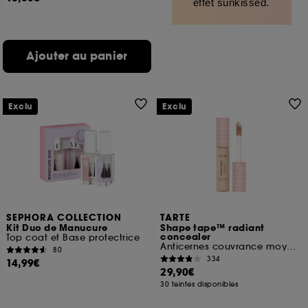
effet sunkissed.
Ajouter au panier
Exclu
Exclu
SEPHORA COLLECTION
TARTE
Kit Duo de Manucure
Shape tape™ radiant
concealer
Top coat et Base protectrice
Anticernes couvrance moyenne et fini lumineux
80
334
14,99€
29,90€
30 teintes disponibles