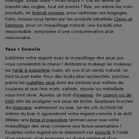
ménage. Soyez aussi « mani-ready »* car en terme de
beauté des ongles, tout est permis ! Puis, on adore les mini-
produits, en
format voyage
, pour optimiser ses bagages.
Enfin, laissez-vous tenter par les produits labellisés
Clean at
Sephora
, pour un maquillage naturel, une beauté plus
responsable, synonyme d’une consommation plus
raisonnable.
Yeux + Sourcils
Sublimez votre regard avec le maquillage des yeux qui
vous conviendra le mieux ! Ambiance makeup no makeup :
les
fards à paupières
nude, en vue d’un rendu naturel, se
font la part belle. Pour des looks plus recherchés, piochez
parmi les
palettes yeux
dont les ombres aux milliers de
couleurs et aux finis mats, satinés, nacrés ou métallisés
vous font rêver. Ajoutez un trait d’
eyeliner
, de
crayon ou de
khôl
afin de souligner vos yeux de biche. Quelques touches
de
mascara
, waterproof ou pas, sur les cils du haut (et
même du bas !) agrandiront votre regard comme il se doit.
Utilisez une
base à paupières
(primer) pour que votre
maquillage des yeux conserve une tenue exemplaire !
Sculptez votre regard en re-dessinant vos
sourcils
à l’aide
d’un crayon, d’un mascara ou d’une ombre et d’un