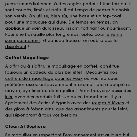
pense immédiatement à des ongles parfaits ! Une fois qu’ils
sont coupés, limés et polis, il est temps de penser à choisir
son
vernis
. On utilise, bien sûr,
une base et un top-coat
pour une manucure qui dure. De temps en temps, on
applique
un soin
durcisseur, lissant, fortifiant ou nourrissant.
Pour être tranquille plus longtemps, optez pour
le vernis
semi-permanent
. Et dans sa trousse, on oublie pas le
dissolvant
!
Coffret Maquillage
A offrir ou à s’offrir, le maquillage en coffret, constitue
toujours un cadeau du plus bel effet ! Découvrez nos
coffrets de maquillage pour les yeux
où vos marques
préférées associent savamment mascara, fard à paupières,
crayon, eye-liner ou démaquillant. Vous trouverez aussi des
kits
, avec des produits full-size ou en format mini. Il y a
également des écrins élégants avec des
rouges à lèvres
et
des gloss à foison ainsi que des assortiments
pour le teint
,
qui répondront à tous vos besoins.
Clean At Sephora
Se maquiller en respectant l’environnement est aujourd’hui