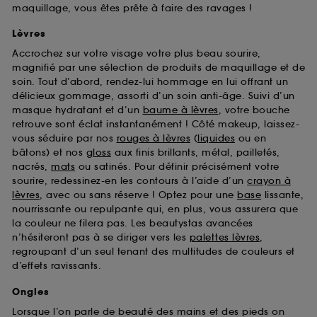
maquillage, vous êtes prête à faire des ravages !
Lèvres
Accrochez sur votre visage votre plus beau sourire,
magnifié par une sélection de produits de maquillage et de
soin. Tout d’abord, rendez-lui hommage en lui offrant un
délicieux gommage, assorti d’un soin anti-âge. Suivi d’un
masque hydratant et d’un
baume à lèvres
, votre bouche
retrouve sont éclat instantanément ! Côté makeup, laissez-
vous séduire par nos
rouges à lèvres
(
liquides
ou en
bâtons) et nos
gloss
aux finis brillants, métal, pailletés,
nacrés,
mats
ou satinés. Pour définir précisément votre
sourire, redessinez-en les contours à l’aide d’un
crayon à
lèvres
, avec ou sans réserve ! Optez pour une
base
lissante,
nourrissante ou repulpante qui, en plus, vous assurera que
la couleur ne filera pas. Les beautystas avancées
n’hésiteront pas à se diriger vers les
palettes lèvres
,
regroupant d’un seul tenant des multitudes de couleurs et
d’effets ravissants.
Ongles
Lorsque l’on parle de beauté des mains et des pieds on