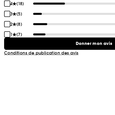
4
(18)
3
(5)
2
(8)
1
(7)
Donner mon avis
Conditions de publication des avis