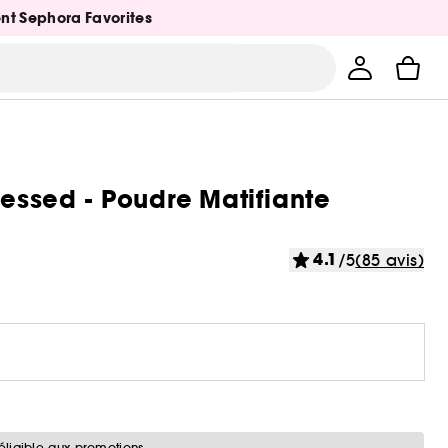
ent Sephora Favorites
ressed - Poudre Matifiante
4.1
/5
(85 avis)
éligible aux promotions