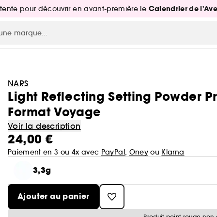
Calendrier de l'Av
attente pour découvrir en avant-première le
NARS
Light Reflecting Setting Powder P
Format Voyage
Voir la description
24,00 €
Paiement en 3 ou 4x avec
PayPal
,
Oney
ou
Klarna
3,3g
Ajouter au panier
Produit point rouge non 