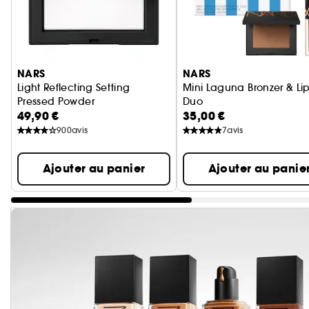
Ignorer le carrousel produits
NARS
NARS
Light Reflecting Setting
Mini Laguna Bronzer & Lip
Pressed Powder
Duo
49,90 €
35,00 €
Poudre Matifiante
Poudre Bronzante et Huile
900
avis
7
avis
Ajouter au panier
Ajouter au panie