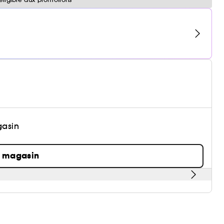
gasin
n magasin