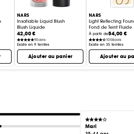
- Les poudres minérales micronisées chargées en gl
prévenir le dessèchement cutané, et à garder une se
NARS
NARS
p
Insatiable Liquid Blush
Light Reflecting Fou
Blush Liquide
Fond de Teint Fluide
42,00 €
54,00 €
e
À partir de
90
avis
1058
avis
Existe en 9 teintes
Existe en 35 teintes
r
Ajouter au panier
Ajouter au pa
Mari
35-44 ans