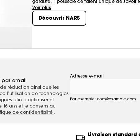
gardiste, il possède ce talent unique de savoir r
maquillage n'est pas un masque, il doit révéler
Voir plus
Découvrir NARS
Adresse e-mail
a par email
de réduction ainsi que les
c l’utilisation de technologies
Par exemple: nom@example.com
nes afin d'optimiser et
e 16 ans et je consens au
itique de confidentialité
.
Livraison standard o