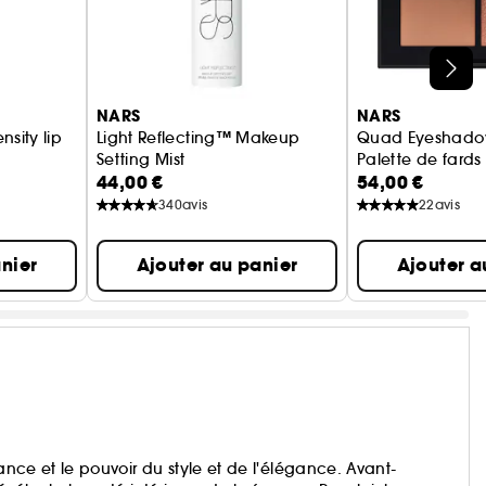
NARS
NARS
sity lip
Light Reflecting™ Makeup
Quad Eyeshad
Setting Mist
Palette de fards
44,00 €
54,00 €
Brume fixante maquillage
340
avis
22
avis
nier
Ajouter au panier
Ajouter a
rtance et le pouvoir du style et de l'élégance. Avant-