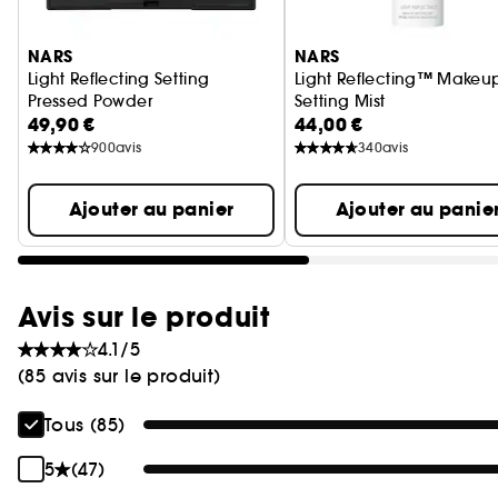
Ignorer le carrousel produits
NARS
NARS
Light Reflecting Setting
Light Reflecting™ Makeu
Pressed Powder
Setting Mist
49,90 €
44,00 €
Poudre Matifiante
Brume fixante maquillag
900
avis
340
avis
Ajouter au panier
Ajouter au panie
Avis sur le produit
4.1/5
(85 avis sur le produit)
Tous (85)
5
(47)