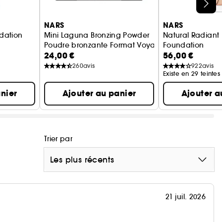
ycérine et en vitamine E antioxydante, aident à
nsation confortable sur la peau toute la journée.
NARS
NARS
ndation
Mini Laguna Bronzing Powder
Natural Radiant
Poudre bronzante Format Voyage
Foundation
24,00 €
56,00 €
Fond de teint c
260
avis
922
avis
Existe en 29 teintes
nier
Ajouter au panier
Ajouter a
Trier par
Les plus récents
21 juil. 2026