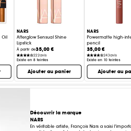
NARS
NARS
 Oil
Afterglow Sensual Shine
Powermatte high-inten
Lipstick
pencil
35,00 €
35,00 €
 À Lèvres
Rouge à Lèvres
Crayon à lèvres
À partir de
222
avis
243
avis
Existe en 8 teintes
Existe en 10 teintes
r
Ajouter au panier
Ajouter au pa
Découvrir la marque
NARS
En véritable artiste, François Nars a saisi l'impo