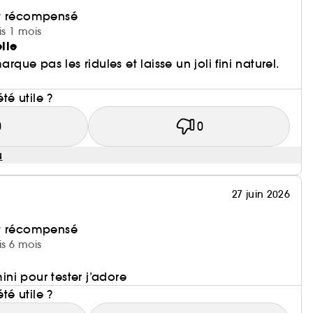
et récompensé
is 1 mois
elle
arque pas les ridules et laisse un joli fini naturel.
i
été utile ?
0
0
u
27 juin 2026
et récompensé
is 6 mois
mini pour tester j’adore
été utile ?