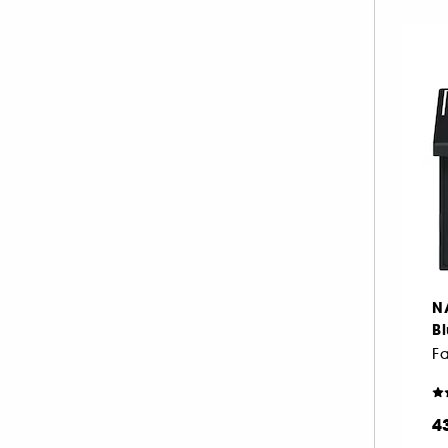
N
B
Fa
4