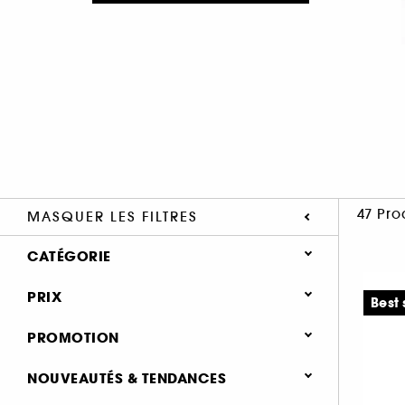
47 Pro
MASQUER LES FILTRES
CATÉGORIE
PRIX
Summer Vibes (10)
Best 
Maquillage (47)
PROMOTION
Nouveautés & Tendances (23)
0 (47)
NOUVEAUTÉS & TENDANCES
Bons plans & Cadeaux (8)