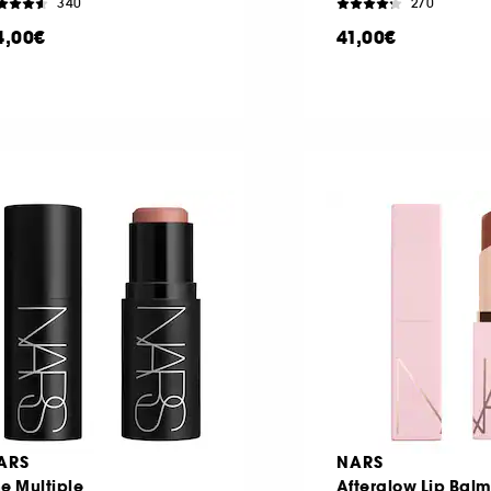
340
270
4,00€
41,00€
ARS
NARS
e Multiple
Afterglow Lip Bal