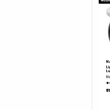
Nouv
N
Li
Lu
Bl
5