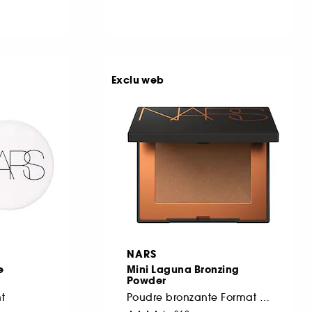
Exclu web
NARS
e
Mini Laguna Bronzing
Powder
nt
Poudre bronzante Format Voyage