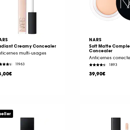
ARS
NARS
adiant Creamy Concealer
Soft Matte Comple
Concealer
ticernes multi-usages
Anticernes correct
11963
1893
8,00€
39,90€
seller