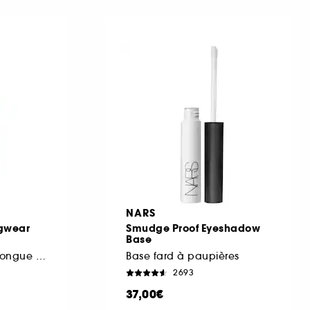
NARS
ngwear
Smudge Proof Eyeshadow
Base
Fond de teint mat longue durée
Base fard à paupières
2693
37,00€