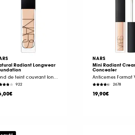
ARS
NARS
atural Radiant Longwear
Mini Radiant Cre
oundation
Concealer
Fond de teint couvrant longue tenue
Anticernes Format
922
2678
6,00€
19,90€