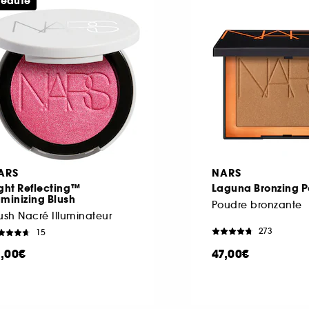
eauté
ARS
NARS
ght Reflecting™
Laguna Bronzing 
minizing Blush
Poudre bronzante
ush Nacré Illuminateur
273
15
1,00€
47,00€