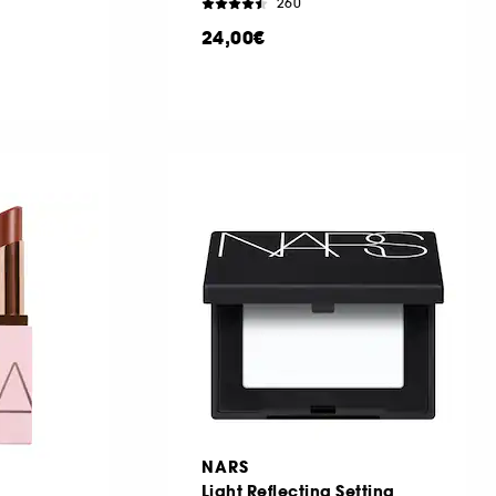
260
24,00€
NARS
m
Light Reflecting Setting