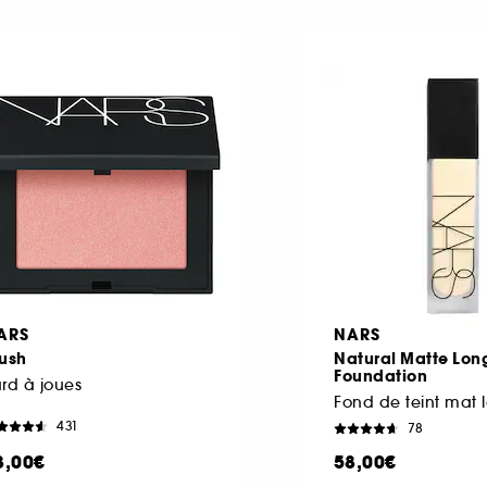
ARS
NARS
lush
Natural Matte Lo
Foundation
rd à joues
431
78
3,00€
58,00€