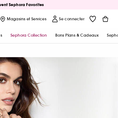
Avent Sephora Favorites
Magasins
et Services
Se connecter
s
Sephora Collection
Bons Plans & Cadeaux
Sepho