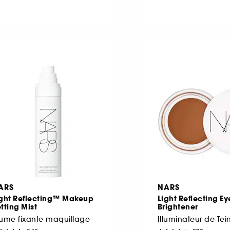
ARS
NARS
ight Reflecting™ Makeup
Light Reflecting Ey
tting Mist
Brightener
ume fixante maquillage
Illuminateur de Tei