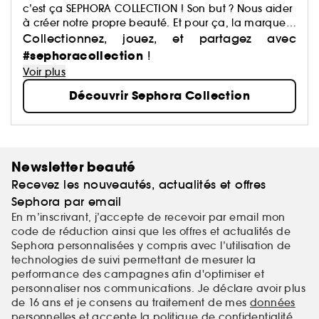
c’est ça SEPHORA COLLECTION ! Son but ? Nous aider
à créer notre propre beauté. Et pour ça, la marque
a justement imaginé des centaines de produits : du
Collectionnez, jouez, et partagez avec
maquillage aux soins, du capillaire au parfum, du
#sephoracollection
!
bain aux compléments alimentaires,… Avec pour
Voir plus
mission de démocratiser une beauté performante.
Découvrir Sephora Collection
Newsletter beauté
Recevez les nouveautés, actualités et offres
Sephora par email
En m’inscrivant, j’accepte de recevoir par email mon
code de réduction ainsi que les offres et actualités de
Sephora personnalisées y compris avec l’utilisation de
technologies de suivi permettant de mesurer la
performance des campagnes afin d'optimiser et
personnaliser nos communications. Je déclare avoir plus
de 16 ans et je consens au traitement de mes
données
personnelles
et accepte la
politique de confidentialité
.