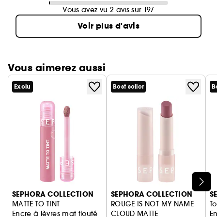
Vous avez vu 2 avis sur 197
Voir plus d'avis
Vous aimerez aussi
Exclu
Best seller
B
Ignorer le carrousel produits
SEPHORA COLLECTION
SEPHORA COLLECTION
S
MATTE TO TINT
ROUGE IS NOT MY NAME
To
Encre à lèvres mat flouté
CLOUD MATTE
E