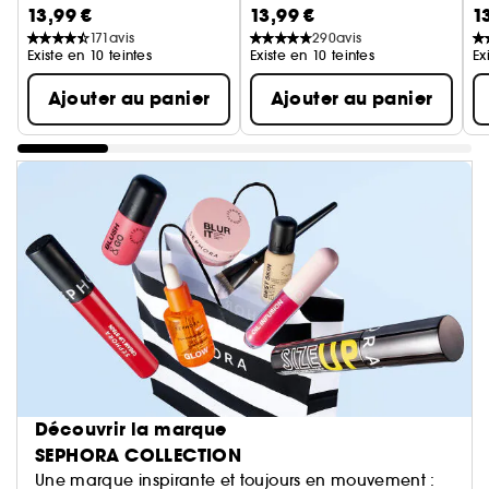
13,99 €
13,99 €
1
Rouge à lèvres mat floutant
171
avis
290
avis
Existe en 10 teintes
Existe en 10 teintes
Ex
Ajouter au panier
Ajouter au panier
Découvrir la marque
SEPHORA COLLECTION
Une marque inspirante et toujours en mouvement :