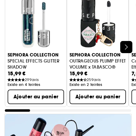
Ignorer le carrousel produits
SEPHORA COLLECTION
SEPHORA COLLECTION
S
SPECIAL EFFECTS GLITTER
OUTRAGEOUS PLUMP EFFET
Co
SHADOW
VOLUME x TABASCO®
Ef
15,99 €
15,99 €
7
Fard à paupières liquide pailleté
Repulpeur lèvres
299
avis
259
avis
Existe en 4 teintes
Existe en 2 teintes
Ex
Ajouter au panier
Ajouter au panier