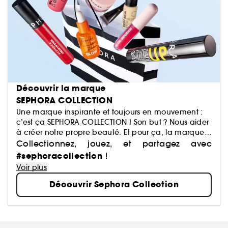
Découvrir la marque
SEPHORA COLLECTION
Une marque inspirante et toujours en mouvement :
c’est ça SEPHORA COLLECTION ! Son but ? Nous aider
à créer notre propre beauté. Et pour ça, la marque
a justement imaginé des centaines de produits : du
Collectionnez, jouez, et partagez avec
maquillage aux soins, du capillaire au parfum, du
#sephoracollection
!
bain aux compléments alimentaires,… Avec pour
Voir plus
mission de démocratiser une beauté performante.
Découvrir Sephora Collection