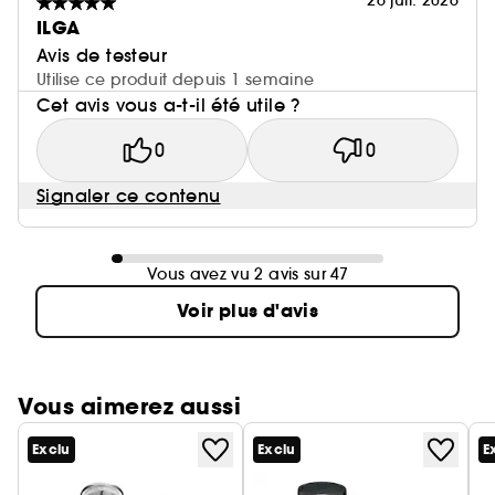
26 juil. 2026
ILGA
Avis de testeur
Utilise ce produit depuis 1 semaine
Cet avis vous a-t-il été utile ?
0
0
Signaler ce contenu
Vous avez vu 2 avis sur 47
Voir plus d'avis
Vous aimerez aussi
Exclu
Exclu
E