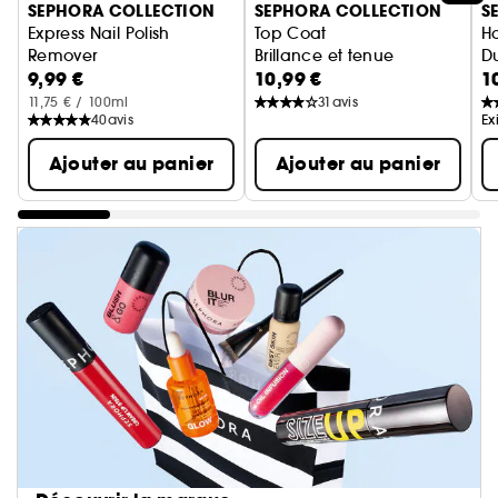
SEPHORA COLLECTION
SEPHORA COLLECTION
S
Express Nail Polish
Top Coat
H
Remover
Brillance et tenue
Du
9,99 €
10,99 €
1
Bain dissolvant express
11,75 € / 100ml
31
avis
40
avis
Ex
Ajouter au panier
Ajouter au panier