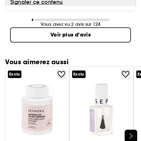
Signaler ce contenu
Vous avez vu 2 avis sur 124
Voir plus d'avis
Vous aimerez aussi
Exclu
Exclu
E
Ignorer le carrousel produits