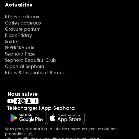
Actualités
Idées cadeaux
Cartes cadeaux
Gravure parfum
Black Friday
Soldes
SEPHORA edit
Sephora Prize
Sephora Beautiful Club
Clean at Sephora
Idées & Inspirations Beauté
Nous suivre
Télécharger l’App Sephora
Vous pouvez consulter la liste des marques exclues de nos
Mentions additionnelles
promotions
ici.
*Voir conditions de nos offres promotionnelles sur