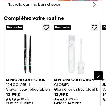
Nouvelle gamme bain et corps
Les + de ce dissolvant doux sans acétone
- Formule vegan (formule sans ingrédients
Complétez votre routine
d'origine animale).
- Parfum doux et agréable.
Best seller
Best seller
E
Ignorer le carrousel produits
SEPHORA COLLECTION
SEPHORA COLLECTION
S
12H COLORFUL
GLOSSED
Si
Crayon yeux rétractable Waterproof
Gloss à lèvres hydratant brillan
V
12,99 €
12,99 €
1
619
avis
303
avis
Existe en 18 teintes
Existe en 14 teintes