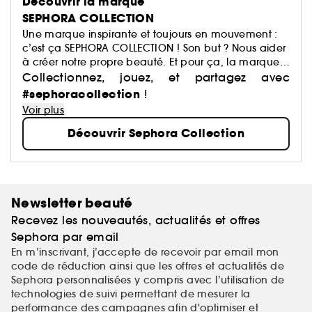
Découvrir la marque
SEPHORA COLLECTION
Une marque inspirante et toujours en mouvement :
c’est ça SEPHORA COLLECTION ! Son but ? Nous aider
à créer notre propre beauté. Et pour ça, la marque
a justement imaginé des centaines de produits : du
Collectionnez, jouez, et partagez avec
maquillage aux soins, du capillaire au parfum, du
#sephoracollection
!
bain aux compléments alimentaires,… Avec pour
Voir plus
mission de démocratiser une beauté performante.
Découvrir Sephora Collection
Newsletter beauté
Recevez les nouveautés, actualités et offres
Sephora par email
En m’inscrivant, j’accepte de recevoir par email mon
code de réduction ainsi que les offres et actualités de
Sephora personnalisées y compris avec l’utilisation de
technologies de suivi permettant de mesurer la
performance des campagnes afin d'optimiser et