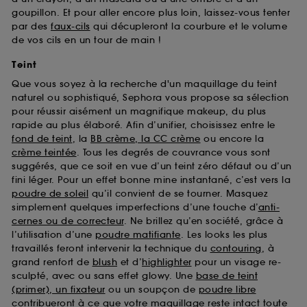
goupillon. Et pour aller encore plus loin, laissez-vous tenter
par des
faux-cils
qui décupleront la courbure et le volume
de vos cils en un tour de main !
Teint
Que vous soyez à la recherche d'un maquillage du teint
naturel ou sophistiqué, Sephora vous propose sa sélection
pour réussir aisément un magnifique makeup, du plus
rapide au plus élaboré. Afin d’unifier, choisissez entre le
fond de teint
, la
BB crème, la CC crème
ou encore la
crème teintée
. Tous les degrés de couvrance vous sont
suggérés, que ce soit en vue d’un teint zéro défaut ou d’un
fini léger. Pour un effet bonne mine instantané, c’est vers la
poudre de soleil
qu’il convient de se tourner. Masquez
simplement quelques imperfections d’une touche d’
anti-
cernes ou de correcteur
. Ne brillez qu’en société, grâce à
l’utilisation d’une
poudre matifiante
. Les looks les plus
travaillés feront intervenir la technique du
contouring
, à
grand renfort de
blush
et d’
highlighter
pour un visage re-
sculpté, avec ou sans effet glowy. Une
base de teint
(primer), un fixateur
ou un soupçon de
poudre libre
contribueront à ce que votre maquillage reste intact toute