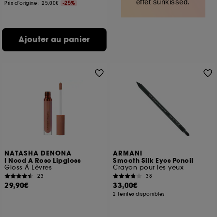
effet sunkissed.
Prix d'origine : 25,00€
-25%
Ajouter au panier
NATASHA DENONA
ARMANI
I Need A Rose Lipgloss
Smooth Silk Eyes Pencil
Gloss À Lèvres
Crayon pour les yeux
23
38
29,90€
33,00€
2 teintes disponibles