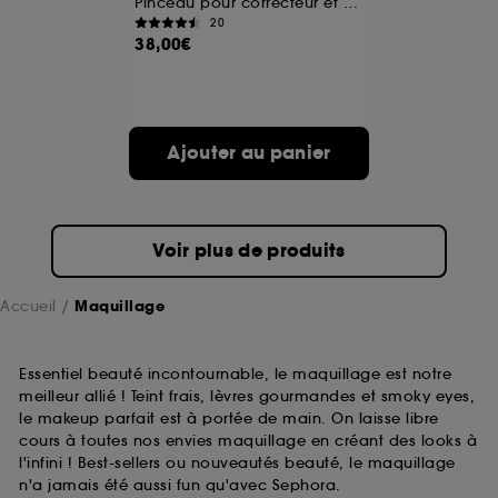
Pinceau pour correcteur et anticernes
20
38,00€
A l'exception des cookies techniques, le dépôt et la
lecture de ces traceurs requiert votre accord. Vous
pouvez personnaliser vos choix concernant le dépôt
de ces cookies grâce au bouton "personnaliser mes
choix" ci-dessous ou décider de "tout accepter".
Ajouter au panier
Sephora pourra associer les informations de
navigation collectées par ces Cookies, pour les
finalités acceptées, avec les données personnelles
collectées ou générées lors de votre activité en ligne
ou en magasin. Pour refuser tous les cookies, cliques
Voir plus de produits
sur "continuer sans accepter". Voous pouvez à tout
moment choisir de retirer votrte consentement. Si vous
souhaitez obtenir plus d'information sur les cookies
Accueil
Maquillage
utilisés,
cliquez
ici
.
Essentiel beauté incontournable, le maquillage est notre
meilleur allié ! Teint frais, lèvres gourmandes et smoky eyes,
le makeup parfait est à portée de main. On laisse libre
cours à toutes nos envies maquillage en créant des looks à
l'infini ! Best-sellers ou nouveautés beauté, le maquillage
n'a jamais été aussi fun qu'avec Sephora.