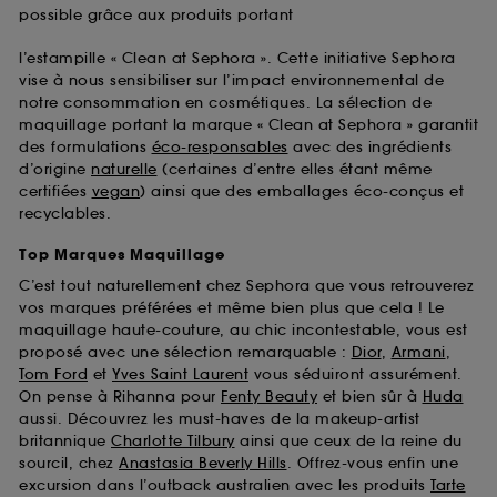
possible grâce aux produits portant
l’estampille « Clean at Sephora ». Cette initiative Sephora
vise à nous sensibiliser sur l’impact environnemental de
notre consommation en cosmétiques. La sélection de
maquillage portant la marque « Clean at Sephora » garantit
des formulations
éco-responsables
avec des ingrédients
d’origine
naturelle
(certaines d’entre elles étant même
certifiées
vegan
) ainsi que des emballages éco-conçus et
recyclables.
Top Marques Maquillage
C’est tout naturellement chez Sephora que vous retrouverez
vos marques préférées et même bien plus que cela ! Le
maquillage haute-couture, au chic incontestable, vous est
proposé avec une sélection remarquable :
Dior
,
Armani
,
Tom Ford
et
Yves Saint Laurent
vous séduiront assurément.
On pense à Rihanna pour
Fenty Beauty
et bien sûr à
Huda
aussi. Découvrez les must-haves de la makeup-artist
britannique
Charlotte Tilbury
ainsi que ceux de la reine du
sourcil, chez
Anastasia Beverly Hills
. Offrez-vous enfin une
excursion dans l’outback australien avec les produits
Tarte