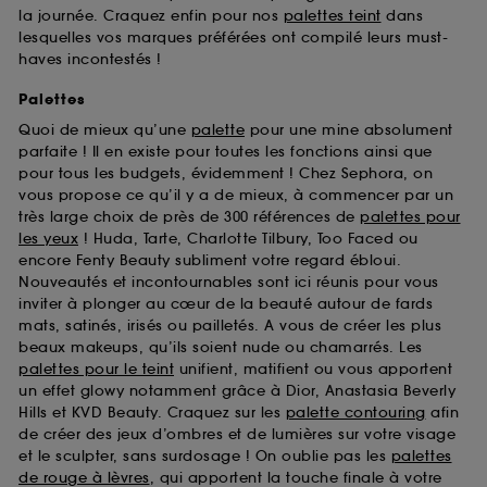
la journée. Craquez enfin pour nos
palettes teint
dans
lesquelles vos marques préférées ont compilé leurs must-
haves incontestés !
Palettes
Quoi de mieux qu’une
palette
pour une mine absolument
parfaite ! Il en existe pour toutes les fonctions ainsi que
pour tous les budgets, évidemment ! Chez Sephora, on
vous propose ce qu’il y a de mieux, à commencer par un
très large choix de près de 300 références de
palettes pour
les yeux
! Huda, Tarte, Charlotte Tilbury, Too Faced ou
encore Fenty Beauty subliment votre regard ébloui.
Nouveautés et incontournables sont ici réunis pour vous
inviter à plonger au cœur de la beauté autour de fards
mats, satinés, irisés ou pailletés. A vous de créer les plus
beaux makeups, qu’ils soient nude ou chamarrés. Les
palettes pour le teint
unifient, matifient ou vous apportent
un effet glowy notamment grâce à Dior, Anastasia Beverly
Hills et KVD Beauty. Craquez sur les
palette contouring
afin
de créer des jeux d’ombres et de lumières sur votre visage
et le sculpter, sans surdosage ! On oublie pas les
palettes
de rouge à lèvres
, qui apportent la touche finale à votre