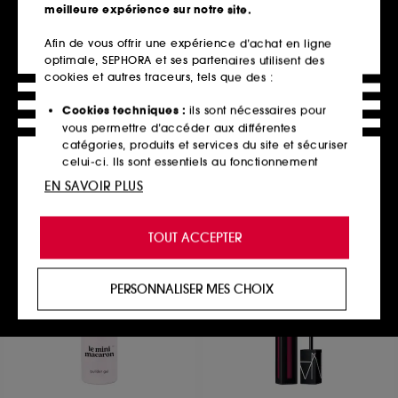
meilleure expérience sur notre site.
Afin de vous offrir une expérience d’achat en ligne
optimale, SEPHORA et ses partenaires utilisent des
CLINIQUE
REN CLEAN SKINCARE
Take The Day Off
Perfect Canvas
cookies et autres traceurs, tels que des :
Démaquillant Facile Yeux / Lèvres Format Voyage
Gelée Clean Huile Nettoyante
172
296
Cookies techniques :
ils sont nécessaires pour
15,00€
29,90€
vous permettre d’accéder aux différentes
30,00€
/
100ml
29,90€
/
100ml
catégories, produits et services du site et sécuriser
celui-ci. Ils sont essentiels au fonctionnement
technique du site et ne peuvent être désactivés.
EN SAVOIR PLUS
Ajouter au panier
Ajouter au panier
Cookies de personnalisation :
ils nous permettent
de vous offrir une expérience enrichie et
TOUT ACCEPTER
personnalisée en vous recommandant des
produits, des services et des contenus qui
répondent au mieux à vos préférences, et de vous
PERSONNALISER MES CHOIX
proposer des offres promotionnelles adaptées à
votre profil.
Cookies réseaux sociaux et publicité :
ils sont
utilisés pour vous présenter du contenu susceptible
de vous plaire via des publicités, y compris sur des
sites tiers et sur les réseaux sociaux, sur la base