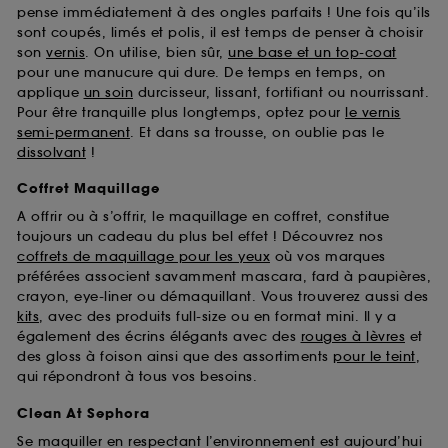
pense immédiatement à des ongles parfaits ! Une fois qu’ils
sont coupés, limés et polis, il est temps de penser à choisir
son
vernis
. On utilise, bien sûr,
une base et un top-coat
pour une manucure qui dure. De temps en temps, on
applique
un soin
durcisseur, lissant, fortifiant ou nourrissant.
Pour être tranquille plus longtemps, optez pour
le vernis
semi-permanent
. Et dans sa trousse, on oublie pas le
dissolvant
!
Coffret Maquillage
A offrir ou à s’offrir, le maquillage en coffret, constitue
toujours un cadeau du plus bel effet ! Découvrez nos
coffrets de maquillage pour les yeux
où vos marques
préférées associent savamment mascara, fard à paupières,
crayon, eye-liner ou démaquillant. Vous trouverez aussi des
kits
, avec des produits full-size ou en format mini. Il y a
également des écrins élégants avec des
rouges à lèvres
et
des gloss à foison ainsi que des assortiments
pour le teint
,
qui répondront à tous vos besoins.
Clean At Sephora
Se maquiller en respectant l’environnement est aujourd’hui