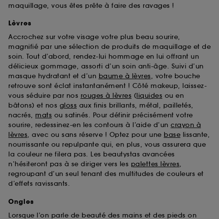
maquillage, vous êtes prête à faire des ravages !
Lèvres
Accrochez sur votre visage votre plus beau sourire,
magnifié par une sélection de produits de maquillage et de
soin. Tout d’abord, rendez-lui hommage en lui offrant un
délicieux gommage, assorti d’un soin anti-âge. Suivi d’un
masque hydratant et d’un
baume à lèvres
, votre bouche
retrouve sont éclat instantanément ! Côté makeup, laissez-
vous séduire par nos
rouges à lèvres
(
liquides
ou en
bâtons) et nos
gloss
aux finis brillants, métal, pailletés,
nacrés,
mats
ou satinés. Pour définir précisément votre
sourire, redessinez-en les contours à l’aide d’un
crayon à
lèvres
, avec ou sans réserve ! Optez pour une
base
lissante,
nourrissante ou repulpante qui, en plus, vous assurera que
la couleur ne filera pas. Les beautystas avancées
n’hésiteront pas à se diriger vers les
palettes lèvres
,
regroupant d’un seul tenant des multitudes de couleurs et
d’effets ravissants.
Ongles
Lorsque l’on parle de beauté des mains et des pieds on