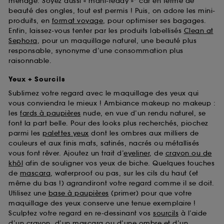
ménage. Soyez aussi « mani-ready »* car en terme de
beauté des ongles, tout est permis ! Puis, on adore les mini-
produits, en
format voyage
, pour optimiser ses bagages.
Enfin, laissez-vous tenter par les produits labellisés
Clean at
Sephora
, pour un maquillage naturel, une beauté plus
responsable, synonyme d’une consommation plus
raisonnable.
Yeux + Sourcils
Sublimez votre regard avec le maquillage des yeux qui
vous conviendra le mieux ! Ambiance makeup no makeup :
les
fards à paupières
nude, en vue d’un rendu naturel, se
font la part belle. Pour des looks plus recherchés, piochez
parmi les
palettes yeux
dont les ombres aux milliers de
couleurs et aux finis mats, satinés, nacrés ou métallisés
vous font rêver. Ajoutez un trait d’
eyeliner
, de
crayon ou de
khôl
afin de souligner vos yeux de biche. Quelques touches
de
mascara
, waterproof ou pas, sur les cils du haut (et
même du bas !) agrandiront votre regard comme il se doit.
Utilisez une
base à paupières
(primer) pour que votre
maquillage des yeux conserve une tenue exemplaire !
Sculptez votre regard en re-dessinant vos
sourcils
à l’aide
d’un crayon, d’un mascara ou d’une ombre et d’un