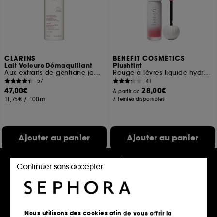
CLARINS
BENEFIT COSMETICS
Lait Velours Démaquillant
Plushtint
Aux extraits de gentiane jaune & mélisse des Alpes
Rouge à lèvres liquide hydratant fini mat
57
41
47,00€
28,00€
À partir de
11,75€
/
100ml
7 teintes disponibles
Ajouter au panier
Ajouter au panier
Continuer sans accepter
Nous utilisons des cookies afin de vous offrir la