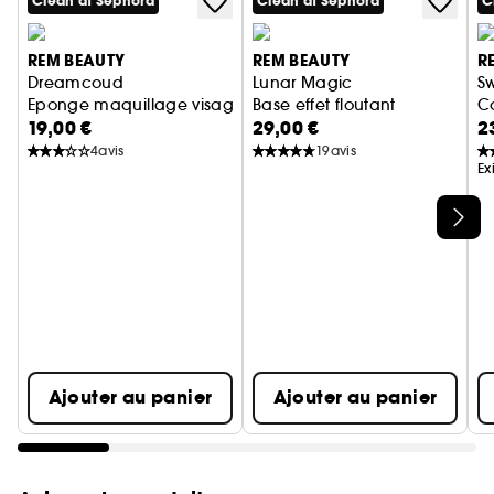
Clean at Sephora
Clean at Sephora
C
REM BEAUTY
REM BEAUTY
R
Dreamcoud
Lunar Magic
S
Eponge maquillage visage
Base effet floutant
Co
19,00 €
29,00 €
2
4
avis
19
avis
Ex
Ignorer le carrousel produits
Ajouter au panier
Ajouter au panier