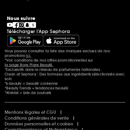
Nous suivre
Télécharger l’App Sephora
Vous pouvez consulter la liste des marques exclues de nos
Mentions additionnelles
promotions
ici.
*Voir conditions de nos offres promotionnelles sur
la page Bons Plans Beauté.
*Exclusivité dans le réseau de parfumeries nationales.
Clean at Sephora : Des formules aux ingrédients sélectionnés avec
soin
*k-beauty = beauté coréenne
*Beauty Trends = tendances beauté
*Wishlist = liste de souhaits
Mentions légales et CGU
Conditions générales de vente
Données personnelles et cookies
Cosmétovigilance et Nutrivigilance