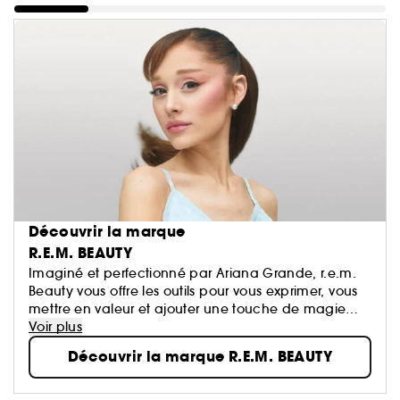
Découvrir la marque
R.E.M. BEAUTY
Imaginé et perfectionné par Ariana Grande, r.e.m.
Beauty vous offre les outils pour vous exprimer, vous
mettre en valeur et ajouter une touche de magie
chaque jour — pour rêver les yeux grands ouverts.
Voir plus
Découvrir la marque R.E.M. BEAUTY
Découvrez le maquillage de demain : des teintes
futuristes, des produits polyvalents, des formules
hybrides enrichies en soins de la peau, des