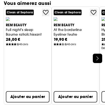
Vous aimerez aussi
Clean at Sephora
Clean at Sephora
C
REM BEAUTY
REM BEAUTY
R
Full night's sleep
At the borderline
H
Baume rafraîchissant
Eyeliner feutre
B
28,00 €
19,90 €
2
46
avis
46
avis
Ex
Ignorer le carrousel produits
Ajouter au panier
Ajouter au panier