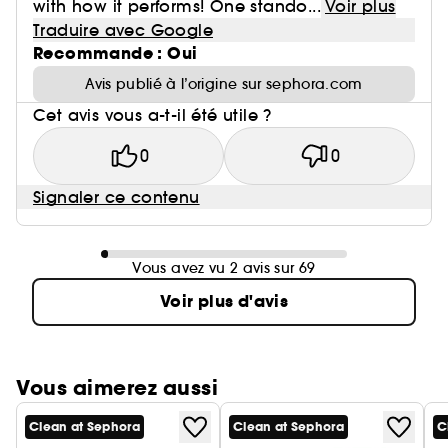
with how it performs! One stando...
Voir plus
Traduire avec Google
Recommande : Oui
Avis publié à l’origine sur sephora.com
Cet avis vous a-t-il été utile ?
0
0
Signaler ce contenu
Vous avez vu 2 avis sur 69
Voir plus d'avis
Vous aimerez aussi
Clean at Sephora
Clean at Sephora
C