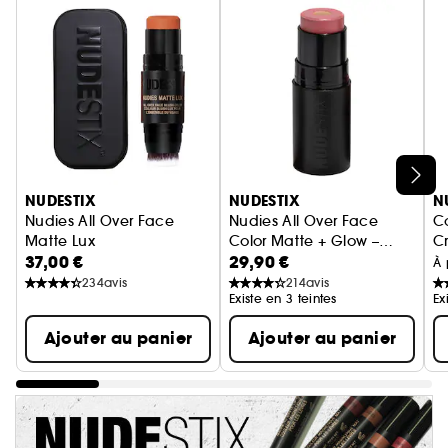
Ignorer le carrousel produits
NUDESTIX
NUDESTIX
N
Nudies All Over Face
Nudies All Over Face
C
Matte Lux
Color Matte + Glow –
C
37,00 €
29,90 €
Blush Stick
Blush stick
A
À 
234
avis
214
avis
Existe en 3 teintes
Ex
Ajouter au panier
Ajouter au panier