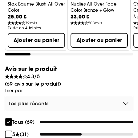
Stax Baume Blush All Over
Nudies All Over Face
C
stax
Ajoutez un éclat lumineux et irisé avec le
Color
Color Bronze + Glow
C
nude eye lights
en teinte Magic Aura.
25,00 €
33,00 €
Fards Multitâches
Stick Bronzant + Highlighter
A
À 
79
avis
503
avis
Caractéristiques :
Existe en 4 teintes
Ex
- Formule crème-poudre applicable facilement
Ajouter au panier
Ajouter au panier
- Formule hybride de soin et de maquillage
- Longue tenue
Formulation :
Avis sur le produit
- Complexe émollient gélifié : Un complexe
4.3/5
sélectionné d'émollients pour protéger la barrière
(69 avis sur le produit)
d'hydratation de la peau.
Trier par
- Thé vert (extrait de feuille de Camellia Sinensis) :
Atténue l'apparence des signes du vieillissement,
Les plus récents
antioxydant.
- Huile de Rose Musquée : Riche en Vitamine A,
Tous (69)
huile hydratante aux propriétés anti-âge.
- Huile de carthame : bienfaits anti-âge et
5
(31)