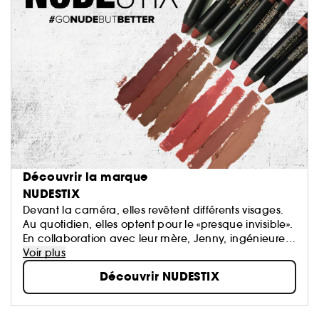
Découvrir la marque
NUDESTIX
Devant la caméra, elles revêtent différents visages.
Au quotidien, elles optent pour le «presque invisible».
En collaboration avec leur mère, Jenny, ingénieure
chimiste cumulant 20 ans d’expérience dans le
Voir plus
domaine des produits cosmétiques...
Découvrir NUDESTIX