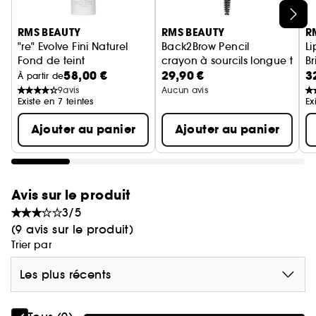
22.5: cool buff beige
Ignorer le carrousel produits
33: warm beige
RMS BEAUTY
RMS BEAUTY
R
33.5: warm tawny peach
"re" Evolve Fini Naturel
Back2Brow Pencil
Li
Fond de teint
crayon à sourcils longue tenu
Br
44: medium honey with cool undertones
58,00 €
29,90 €
3
À partir de
55: tanned amber shade for medium or olive skin
9
avis
Aucun avis
tones
Existe en 7 teintes
Ex
66: golden sienna
Ajouter au panier
Ajouter au panier
77: deep sienna
88: rich auburn
99: rich light mahogany
111: deep mahogany
Avis sur le produit
122: rich ebony
3/5
(9 avis sur le produit)
Trier par
Les plus récents