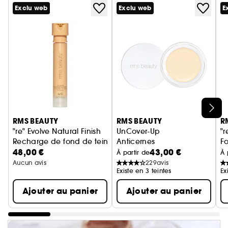
Exclu web
Exclu web
E
Ignorer le carrousel produits
RMS BEAUTY
RMS BEAUTY
R
"re" Evolve Natural Finish
UnCover-Up
"r
Recharge de fond de teint
Anticernes
Fo
48,00 €
43,00 €
À partir de
À 
Aucun avis
229
avis
Existe en 3 teintes
Ex
Ajouter au panier
Ajouter au panier