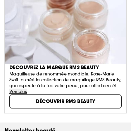
DECOUVREZ LA MARQUE
RMS BEAUTY
Maquilleuse de renommée mondiale, Rose-Marie
Swift, a créé la collection de maquillage RMS Beauty,
qui respecte à la fois votre peau, pour offrir bien-être
ainsi qu’une beauté tout en un. Centrée autour de
Voir plus
la mise en valeur de l'éclat de jeunesse de votre
DÉCOUVRIR RMS BEAUTY
peau, toute la gamme est composée d'ingrédients
naturels anti-âge, pour une peau hydratée, douce
et lumineuse.
Newsletter beauté