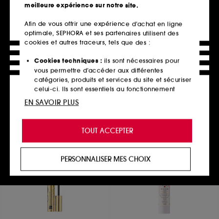
meilleure expérience sur notre site.
Afin de vous offrir une expérience d’achat en ligne
optimale, SEPHORA et ses partenaires utilisent des
ANASTASIA BEVERLY HILLS
DIOR BACKSTAGE
Brush A23
Dior Backstage Concealer
cookies et autres traceurs, tels que des :
Brush N°13
Pinceau pour enlumineur
Pinceau anti-cernes
362
Cookies techniques :
ils sont nécessaires pour
11
39,90€
vous permettre d’accéder aux différentes
39,00€
catégories, produits et services du site et sécuriser
celui-ci. Ils sont essentiels au fonctionnement
technique du site et ne peuvent être désactivés.
EN SAVOIR PLUS
Ajouter au panier
Ajouter au panier
Cookies de personnalisation :
ils nous permettent
de vous offrir une expérience enrichie et
TOUT ACCEPTER
personnalisée en vous recommandant des
produits, des services et des contenus qui
répondent au mieux à vos préférences, et de vous
PERSONNALISER MES CHOIX
proposer des offres promotionnelles adaptées à
votre profil.
Cookies réseaux sociaux et publicité :
ils sont
utilisés pour vous présenter du contenu susceptible
de vous plaire via des publicités, y compris sur des
sites tiers et sur les réseaux sociaux, sur la base