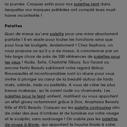
la journée. Craquez enfin pour nos
palettes teint
dans
lesquelles vos marques préférées ont compilé leurs must-
haves incontestés !
Palettes
Quoi de mieux qu’une
palette
pour une mine absolument
parfaite ! Il en existe pour toutes les fonctions ainsi que
pour tous les budgets, évidemment ! Chez Sephora, on
vous propose ce qu’il y a de mieux, à commencer par un
très large choix de près de 300 références de
palettes pour
les yeux
! Huda, Tarte, Charlotte Tilbury, Too Faced ou
encore Fenty Beauty subliment votre regard ébloui.
Nouveautés et incontournables sont ici réunis pour vous
inviter à plonger au cœur de la beauté autour de fards
mats, satinés, irisés ou pailletés. A vous de créer les plus
beaux makeups, qu’ils soient nude ou chamarrés. Les
palettes pour le teint
unifient, matifient ou vous apportent
un effet glowy notamment grâce à Dior, Anastasia Beverly
Hills et KVD Beauty. Craquez sur les
palette contouring
afin
de créer des jeux d’ombres et de lumières sur votre visage
et le sculpter, sans surdosage ! On oublie pas les
palettes
de rouge à lèvres
, qui apportent la touche finale à votre