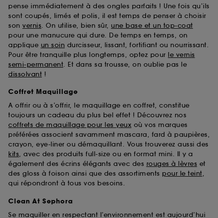
pense immédiatement à des ongles parfaits ! Une fois qu’ils
sont coupés, limés et polis, il est temps de penser à choisir
son
vernis
. On utilise, bien sûr,
une base et un top-coat
pour une manucure qui dure. De temps en temps, on
applique
un soin
durcisseur, lissant, fortifiant ou nourrissant.
Pour être tranquille plus longtemps, optez pour
le vernis
semi-permanent
. Et dans sa trousse, on oublie pas le
dissolvant
!
Coffret Maquillage
A offrir ou à s’offrir, le maquillage en coffret, constitue
toujours un cadeau du plus bel effet ! Découvrez nos
coffrets de maquillage pour les yeux
où vos marques
préférées associent savamment mascara, fard à paupières,
crayon, eye-liner ou démaquillant. Vous trouverez aussi des
kits
, avec des produits full-size ou en format mini. Il y a
également des écrins élégants avec des
rouges à lèvres
et
des gloss à foison ainsi que des assortiments
pour le teint
,
qui répondront à tous vos besoins.
Clean At Sephora
Se maquiller en respectant l’environnement est aujourd’hui