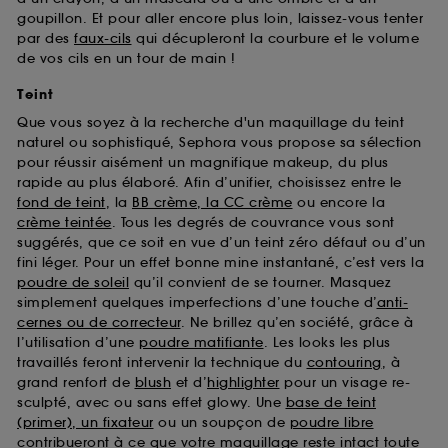
goupillon. Et pour aller encore plus loin, laissez-vous tenter
par des
faux-cils
qui décupleront la courbure et le volume
de vos cils en un tour de main !
Teint
Que vous soyez à la recherche d'un maquillage du teint
naturel ou sophistiqué, Sephora vous propose sa sélection
pour réussir aisément un magnifique makeup, du plus
rapide au plus élaboré. Afin d’unifier, choisissez entre le
fond de teint
, la
BB crème, la CC crème
ou encore la
crème teintée
. Tous les degrés de couvrance vous sont
suggérés, que ce soit en vue d’un teint zéro défaut ou d’un
fini léger. Pour un effet bonne mine instantané, c’est vers la
poudre de soleil
qu’il convient de se tourner. Masquez
simplement quelques imperfections d’une touche d’
anti-
cernes ou de correcteur
. Ne brillez qu’en société, grâce à
l’utilisation d’une
poudre matifiante
. Les looks les plus
travaillés feront intervenir la technique du
contouring
, à
grand renfort de
blush
et d’
highlighter
pour un visage re-
sculpté, avec ou sans effet glowy. Une
base de teint
(primer), un fixateur
ou un soupçon de
poudre libre
contribueront à ce que votre maquillage reste intact toute