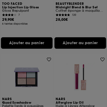
TOO FACED
BEAUTYBLENDER
Lip Injection Lip Gloss
Midnight Blend & Blur Set
Gloss Repulpant
Coffret éponge à maquillage, houppette et trousse
7
120
29,90€
28,00€
6 teintes disponibles
Ajouter au panier
Ajouter au panier
NARS
NARS
Quad Eyeshadow
Afterglow Lip Oil
Palette fards à paupières
Huile à Lèvres Afterglow