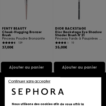
FENTY BEAUTY
DIOR BACKSTAGE
Cheek-Hugging Bronzer
Dior Backstage Eye Shadow
Brush
Shader Brush N°21
Pinceau Poudre Bronzante
Pinceau Fards à Paupières Ombreur
129
10
37,00€
35,00€
Ajouter au panier
Ajouter au panier
Continuer sans accepter
Nous utilisons des cookies afin de vous offrir la