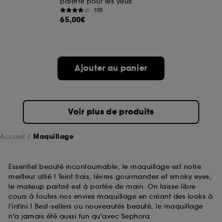
palette pour les yeux
100
65,00€
A l'exception des cookies techniques, le dépôt et la
lecture de ces traceurs requiert votre accord. Vous
pouvez personnaliser vos choix concernant le dépôt
de ces cookies grâce au bouton "personnaliser mes
choix" ci-dessous ou décider de "tout accepter".
Ajouter au panier
Sephora pourra associer les informations de
navigation collectées par ces Cookies, pour les
finalités acceptées, avec les données personnelles
collectées ou générées lors de votre activité en ligne
ou en magasin. Pour refuser tous les cookies, cliques
Voir plus de produits
sur "continuer sans accepter". Voous pouvez à tout
moment choisir de retirer votrte consentement. Si vous
souhaitez obtenir plus d'information sur les cookies
Accueil
Maquillage
utilisés,
cliquez
ici
.
Essentiel beauté incontournable, le maquillage est notre
meilleur allié ! Teint frais, lèvres gourmandes et smoky eyes,
le makeup parfait est à portée de main. On laisse libre
cours à toutes nos envies maquillage en créant des looks à
l'infini ! Best-sellers ou nouveautés beauté, le maquillage
n'a jamais été aussi fun qu'avec Sephora.