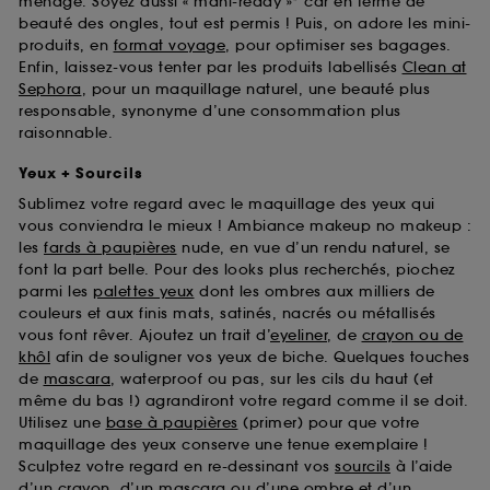
ménage. Soyez aussi « mani-ready »* car en terme de
beauté des ongles, tout est permis ! Puis, on adore les mini-
produits, en
format voyage
, pour optimiser ses bagages.
Enfin, laissez-vous tenter par les produits labellisés
Clean at
Sephora
, pour un maquillage naturel, une beauté plus
responsable, synonyme d’une consommation plus
raisonnable.
Yeux + Sourcils
Sublimez votre regard avec le maquillage des yeux qui
vous conviendra le mieux ! Ambiance makeup no makeup :
les
fards à paupières
nude, en vue d’un rendu naturel, se
font la part belle. Pour des looks plus recherchés, piochez
parmi les
palettes yeux
dont les ombres aux milliers de
couleurs et aux finis mats, satinés, nacrés ou métallisés
vous font rêver. Ajoutez un trait d’
eyeliner
, de
crayon ou de
khôl
afin de souligner vos yeux de biche. Quelques touches
de
mascara
, waterproof ou pas, sur les cils du haut (et
même du bas !) agrandiront votre regard comme il se doit.
Utilisez une
base à paupières
(primer) pour que votre
maquillage des yeux conserve une tenue exemplaire !
Sculptez votre regard en re-dessinant vos
sourcils
à l’aide
d’un crayon, d’un mascara ou d’une ombre et d’un