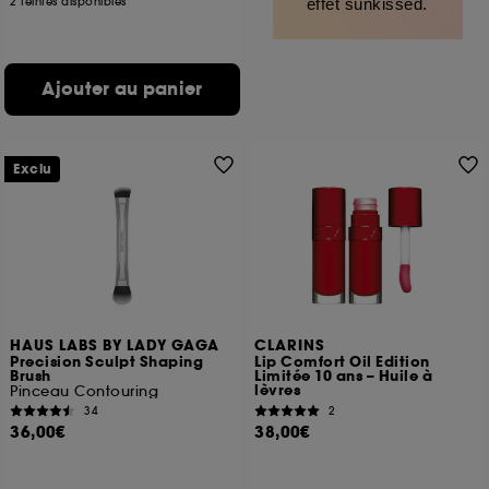
2 teintes disponibles
effet sunkissed.
Ajouter au panier
Exclu
HAUS LABS BY LADY GAGA
CLARINS
Precision Sculpt Shaping
Lip Comfort Oil Edition
Brush
Limitée 10 ans – Huile à
lèvres
Pinceau Contouring
34
2
36,00€
38,00€