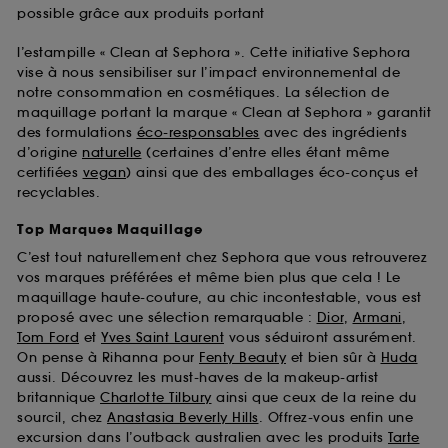
possible grâce aux produits portant
l’estampille « Clean at Sephora ». Cette initiative Sephora
vise à nous sensibiliser sur l’impact environnemental de
notre consommation en cosmétiques. La sélection de
maquillage portant la marque « Clean at Sephora » garantit
des formulations
éco-responsables
avec des ingrédients
d’origine
naturelle
(certaines d’entre elles étant même
certifiées
vegan
) ainsi que des emballages éco-conçus et
recyclables.
Top Marques Maquillage
C’est tout naturellement chez Sephora que vous retrouverez
vos marques préférées et même bien plus que cela ! Le
maquillage haute-couture, au chic incontestable, vous est
proposé avec une sélection remarquable :
Dior
,
Armani
,
Tom Ford
et
Yves Saint Laurent
vous séduiront assurément.
On pense à Rihanna pour
Fenty Beauty
et bien sûr à
Huda
aussi. Découvrez les must-haves de la makeup-artist
britannique
Charlotte Tilbury
ainsi que ceux de la reine du
sourcil, chez
Anastasia Beverly Hills
. Offrez-vous enfin une
excursion dans l’outback australien avec les produits
Tarte