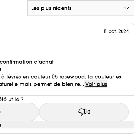
Les plus récents
11 oct. 2024
 confirmation d'achat
s
n à lèvres en couleur 05 rosewood, la couleur est
t naturelle mais permet de bien re...
Voir plus
i
été utile ?
0
0
u