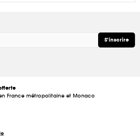
S'inscrire
fferte
 en France métropolitaine et Monaco
le