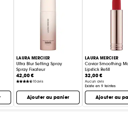
LAURA MERCIER
LAURA MERCIER
Ultra Blur Setting Spray
Caviar Smoothing M
Spray Fixateur
Lipstick Refill
42,00 €
32,00 €
Recharge Rouge à L
10
avis
Aucun avis
Existe en 9 teintes
r
Ajouter au panier
Ajouter au pa