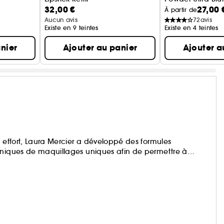
32,00 €
27,00 
Recharge Rouge à Lèvres Mat
Poudre Libre Fi
À partir de
Aucun avis
72
avis
Existe en 9 teintes
Existe en 4 teintes
nier
Ajouter au panier
Ajouter a
s effort, Laura Mercier a développé des formules
hniques de maquillages uniques afin de permettre à