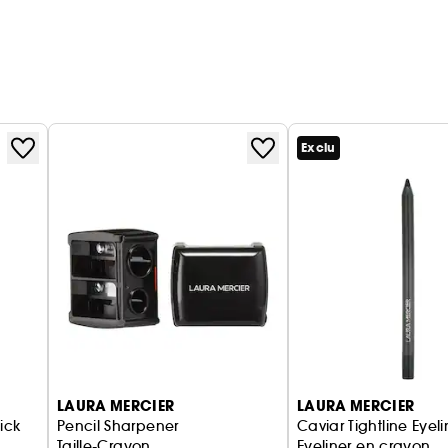
Exclu
LAURA MERCIER
LAURA MERCIER
ick
Pencil Sharpener
Caviar Tightline Eyeli
Taille-Crayon
Eyeliner en crayon