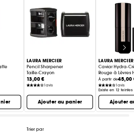
LAURA MERCIER
LAURA MERCIER
atte
Pencil Sharpener
Caviar Hydra-Cr
Taille-Crayon
Rouge à Lèvres
13,00 €
45,00 
èvres Mat
À partir de
1
avis
1
avis
Existe en 12 teintes
nier
Ajouter au panier
Ajouter a
Trier par