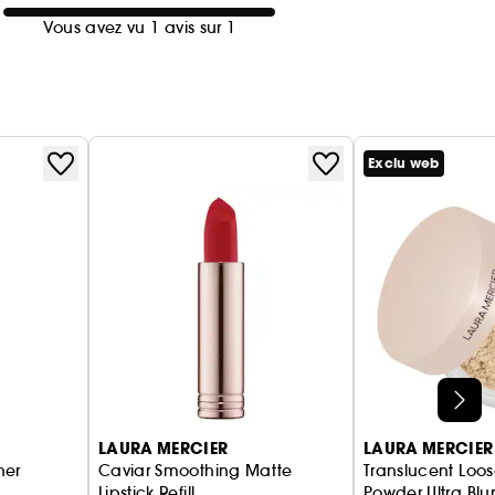
Vous avez vu 1 avis sur 1
Exclu web
LAURA MERCIER
LAURA MERCIER
ner
Caviar Smoothing Matte
Translucent Loos
Lipstick Refill
Powder Ultra Blur