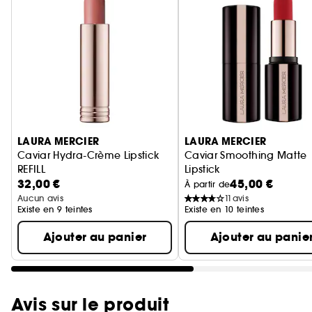
Ignorer le carrousel produits
LAURA MERCIER
LAURA MERCIER
Caviar Hydra-Crème Lipstick
Caviar Smoothing Matte
REFILL
Lipstick
32,00 €
45,00 €
Rouge à Lèvres Hydra-Crème Recharge
Rouge à Lèvres Mat
À partir de
Aucun avis
11
avis
Existe en 9 teintes
Existe en 10 teintes
Ajouter au panier
Ajouter au panie
Avis sur le produit