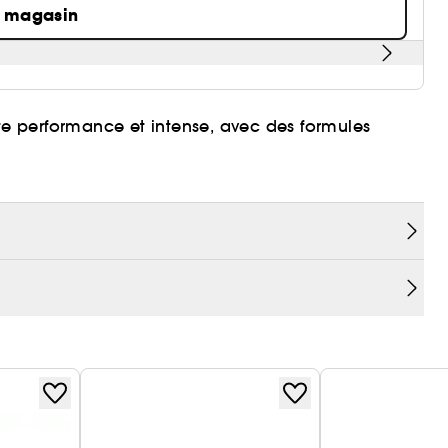
n magasin
ute performance et intense, avec des formules
es lèvres et les saturer d'une couleur qui dure sans
 l'effet naturel offre une formule modernisée et
veau Caviar Smoothing Matte Lipstick.
a journée et toute la soirée, 16 heures durant.
lèvres s'applique en douceur et de manière
 en place sans migrer, sans transfert et sans couler