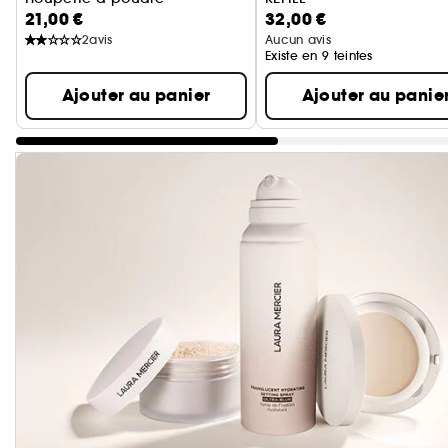
21,00 €
32,00 €
Rouge à Lèvres Hydra-C
2
avis
Aucun avis
Existe en 9 teintes
Ajouter au panier
Ajouter au panie