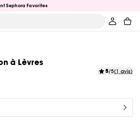
ent Sephora Favorites
on à Lèvres
5
/5
(1 avis)