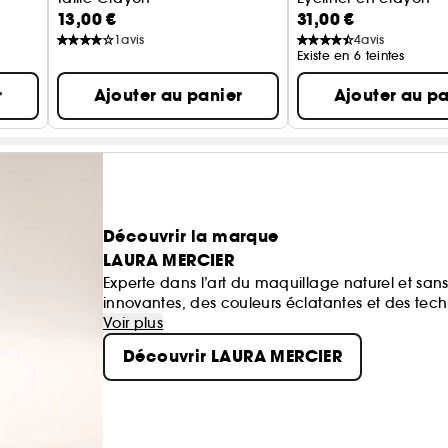
13,00 €
31,00 €
rème Recharge
1
avis
4
avis
Existe en 6 teintes
r
Ajouter au panier
Ajouter au pa
Découvrir la marque
LAURA MERCIER
Experte dans l’art du maquillage naturel et san
innovantes, des couleurs éclatantes et des tec
chacune de se sentir belle et unique.
Voir plus
Découvrir LAURA MERCIER