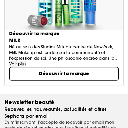
Découvrir la marque
MILK
Né au sein des Studios Milk au centre de New-York,
Milk Makeup est fondée sur la communauté et
l’expression de soi. Une philosophie encrée dans la
liberté de vivre son look et de célébrer ce qui le rend
Voir plus
unique.
Découvrir la marque
Qu’il s’agisse de l’Hydro Grip Primer and Setting
Spray, produit primé devenu viral, ou des best-sellers
Lip + Cheek et Matte Bronzer Sticks, Milk Makeup
s’efforce de créer des produits innovants, 100%
vegans, cruelty-free et enrichis en soin pour votre
Newsletter beauté
peau.
Recevez les nouveautés, actualités et offres
Sephora par email
En m’inscrivant, j’accepte de recevoir par email mon
code de réduction ainsi que les offres et actualités de