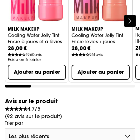
Ignorer le carrousel produits
M
MILK MAKEUP
MILK MAKEUP
Ho
Cooling Water Jelly Tint
Cooling Water Jelly Tint
Hi
Encre à joues et à lèvres
Encre lèvres + joues
2
28,00 €
28,00 €
1960
avis
961
avis
Existe en 6 teintes
Ajouter au panier
Ajouter au panier
Avis sur le produit
4.7/5
(92 avis sur le produit)
Trier par
Les plus récents