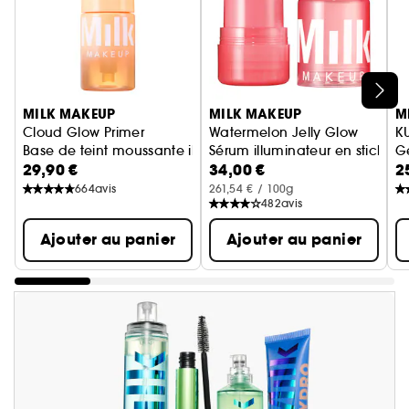
Ignorer le carrousel produits
MILK MAKEUP
MILK MAKEUP
M
Cloud Glow Primer
Watermelon Jelly Glow
K
Base de teint moussante illuminatrice
Sérum illuminateur en stick au
G
29,90 €
34,00 €
2
Ge
664
avis
261,54 € / 100g
482
avis
Ajouter au panier
Ajouter au panier