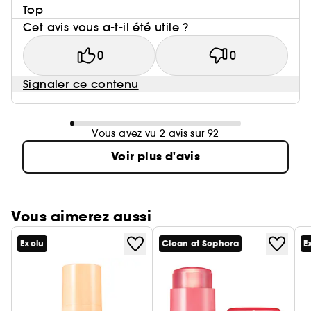
Top
Cet avis vous a-t-il été utile ?
0
0
Signaler ce contenu
Vous avez vu 2 avis sur 92
Voir plus d'avis
Vous aimerez aussi
Exclu
Clean at Sephora
E