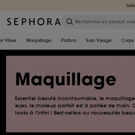
Lais
r Vibes
Maquillage
Parfum
Soin Visage
Corps
Maquillage
Essentiel beauté incontournable, le maquillage e
eyes, le makeup parfait est à portée de main. O
looks à l'infini ! Best-sellers ou nouveautés be