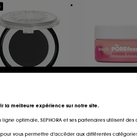
u
EPHORA COLLECTION
BENEFIT COSMETI
lorful Fard À Paupières
The POREfessional
Powder
fet Mat
ir la meilleure expérience sur notre site.
300
276
,99€
25,00€
À partir de
 ligne optimale, SEPHORA et ses partenaires utilisent des c
s pour vous permettre d’accéder aux différentes catégories, 