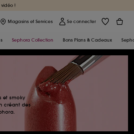
 vidéo !
Magasins
et Services
Se connecter
s
Sephora Collection
Bons Plans & Cadeaux
Sepho
es et smoky
en créant des
ephora.