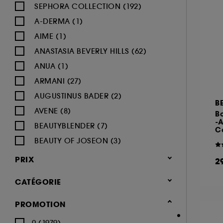
SEPHORA COLLECTION (192)
A-DERMA (1)
AIME (1)
ANASTASIA BEVERLY HILLS (62)
ANUA (1)
ARMANI (27)
AUGUSTINUS BADER (2)
B
AVENE (8)
B
-
BEAUTYBLENDER (7)
C
BEAUTY OF JOSEON (3)
BENEFIT COSMETICS (97)
PRIX
2
BIODERMA (9)
CATÉGORIE
BLACK UP (33)
BOBBI BROWN (60)
Maquillage
PROMOTION
BYOMA (5)
-25% sur une sélection maquillage
0 (1979)