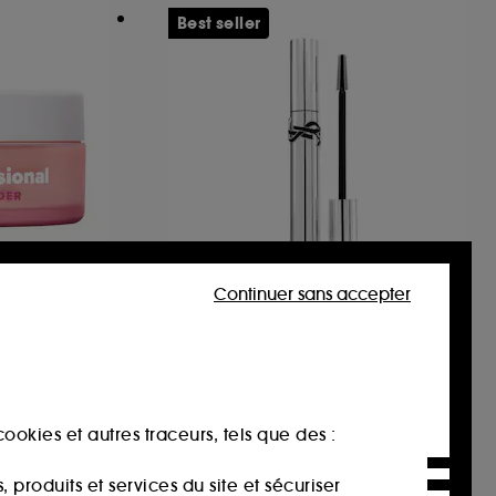
Best seller
Continuer sans accepter
CS
YVES SAINT LAURENT
 Power
Mascara Lash Latex
Mascara Noir Allongeant & Sculptant
Poudre libre fixante et matifiante
1277
45,00€
ookies et autres traceurs, tels que des :
produits et services du site et sécuriser