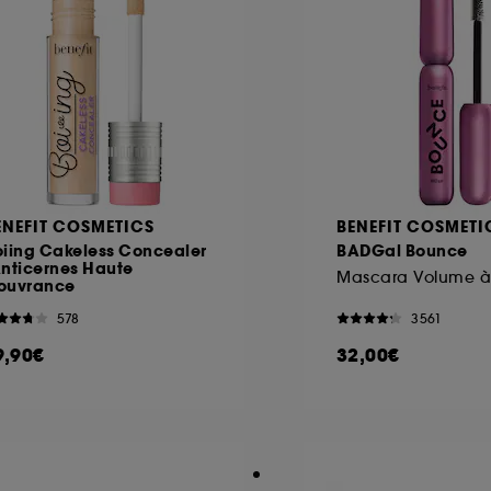
ENEFIT COSMETICS
BENEFIT COSMETI
oiing Cakeless Concealer
BADGal Bounce
Anticernes Haute
ouvrance
578
3561
9,90€
32,00€