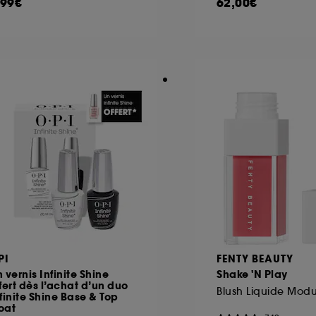
,99€
62,00€
PI
FENTY BEAUTY
 vernis Infinite Shine
Shake 'N Play
fert dès l’achat d’un duo
Blush Liquide Mod
finite Shine Base & Top
oat