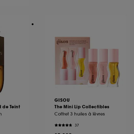
ous pouvez personnaliser vos choix concernant
cepter". Sephora pourra associer les
 personnelles collectées ou générées lors
ccepter". Voous pouvez à tout moment choisir
uez
ici
.
GISOU
 de Teint
The Mini Lip Collectibles
m
Coffret 3 huiles à lèvres
37