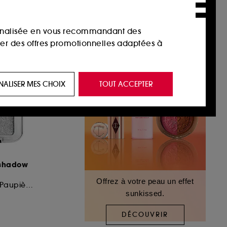
sonnalisée en vous recommandant des
ser des offres promotionnelles adaptées à
 de vous plaire via des publicités, y compris
NALISER MES CHOIX
TOUT ACCEPTER
e navigation, et de l'historique de vos
 de navigation sur notre site afin d’en
 les fraudes aux moyens de paiement et les
eshadow
Offrez à votre peau un effet
Palette de Fards à Paupières
sunkissed.
nctionnalités du site, tel que les cookies
us permettant d’accéder à votre compte lors
DÉCOUVRIR