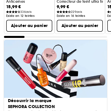
Anticernes
Correcteur de teint ultra fin
A
15,99 €
9,99 €
1
Anticernes fini naturel frais et lumineux
336
avis
229
avis
Existe en 12 teintes
Existe en 16 teintes
Ex
Ajouter au panier
Ajouter au panier
Découvrir la marque
SEPHORA COLLECTION