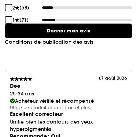
la peau. Son efficacité est cliniquement prouvée,
application après application, le teint est plus
2
(58)
uniforme, le grain de peau est lissé et
1
(71)
l'apparence des tâches et rougeurs est réduite.
Donner mon avis
LES + ?
Conditions de publication des avis
- Formule vegan (sans ingrédients d'origine
animale), non comédogène et non parfumée,
adaptée à tous les types de peau.
- Correcteur de teint disponible en 5 teintes. Les
teintes rose, pêche, orange et rouge sont
07 août 2026
adaptées à toutes les carnations.
Dee
25-34 ans
Acheteur vérifié et récompensé
Utilise ce produit depuis 1 an et plus
Excellent correcteur
Unifie bien les contours des yeux
hyperpigmentés.
Recommande : Oui