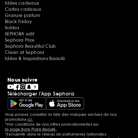
Idées cadeaux
Cartes cadeaux
Gravure parfum
Black Friday
Soldes
SEPHORA edit
Sephora Prize
Sephora Beautiful Club
Clean at Sephora
Idées & Inspirations Beauté
Nous suivre
Télécharger l’App Sephora
Vous pouvez consulter la liste des marques exclues de nos
Mentions additionnelles
promotions
ici.
*Voir conditions de nos offres promotionnelles sur
la page Bons Plans Beauté.
*Exclusivité dans le réseau de parfumeries nationales.