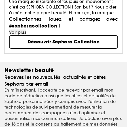
Une marque inspirante et toujours en mouvement :
c’est ça SEPHORA COLLECTION ! Son but ? Nous aider
à créer notre propre beauté. Et pour ça, la marque
a justement imaginé des centaines de produits : du
Collectionnez, jouez, et partagez avec
maquillage aux soins, du capillaire au parfum, du
#sephoracollection
!
bain aux compléments alimentaires,… Avec pour
Voir plus
mission de démocratiser une beauté performante.
Découvrir Sephora Collection
Newsletter beauté
Recevez les nouveautés, actualités et offres
Sephora par email
En m’inscrivant, j’accepte de recevoir par email mon
code de réduction ainsi que les offres et actualités de
Sephora personnalisées y compris avec l’utilisation de
technologies de suivi permettant de mesurer la
performance des campagnes afin d'optimiser et
personnaliser nos communications. Je déclare avoir plus
de 16 ans et je consens au traitement de mes
données