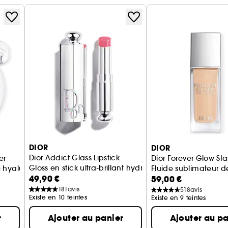
DIOR
DIOR
Dior Addict Glass Lipstick
er
Dior Forever Glow Star
Gloss en stick ultra-brillant hydratant
e hyaluronique
Fluide sublimateur de
49,90 €
59,00 €
181
avis
518
avis
Existe en 10 teintes
Existe en 9 teintes
r
Ajouter au panier
Ajouter au pa