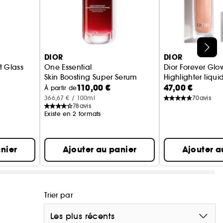
DIOR
DIOR
t Glass
One Essential
Dior Forever Glo
Skin Boosting Super Serum
Highlighter liqu
110,00 €
47,00 €
rillant hydratant
À partir de
366,67 € / 100ml
70
avis
78
avis
Existe en 2 formats
nier
Ajouter au panier
Ajouter a
Trier par
Les plus récents