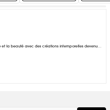
e et la beauté avec des créations intemporelles devenues
e son rêve qui oeuvre pour un monde plus beau et plus