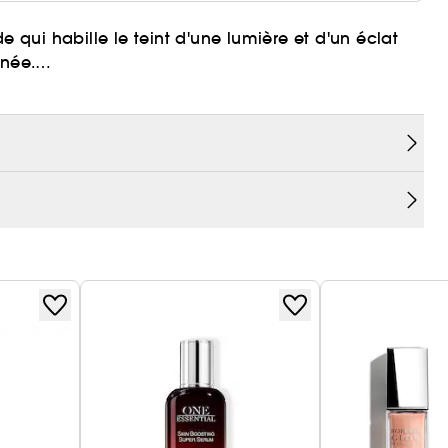
e qui habille le teint d'une lumière et d'un éclat
rnée.
 fines nacres pour un effet bonne mine. Formulé
ighter est infusé d'extrait d'iris et hydrate la peau
ne avec la peau pour un résultat maquillage sans
ère, et permet une utilisation multiple :
re sur les paupières.
1 et ISO 16128-2. Pourcentage d'eau inclus. Les
sorialité et stabilité de la formule.