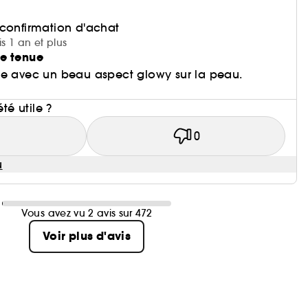
 confirmation d'achat
is 1 an et plus
e tenue
ue avec un beau aspect glowy sur la peau.
i
été utile ?
1
0
u
Vous avez vu 2 avis sur 472
Voir plus d'avis