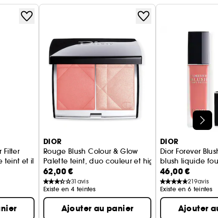
DIOR
DIOR
 Filter
Rouge Blush Colour & Glow
Dior Forever Blush
 teint et illuminateur
Palette teint, duo couleur et highlighter
blush liquide fo
62,00 €
46,00 €
31
avis
219
avis
Existe en 4 teintes
Existe en 6 teintes
nier
Ajouter au panier
Ajouter a