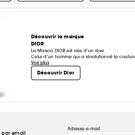
Découvrir la marque
DIOR
La Maison DIOR est née d’un rêve.
Celui d’un homme qui a révolutionné la coutur
des icônes.
Voir plus
Chaque création de la Maison porte une part d
Découvrir Dior
heureux.
Adresse e-mail
a par email