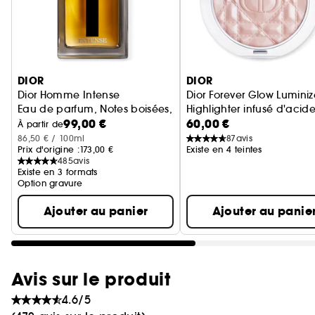
Ignorer le carrousel produits
DIOR
DIOR
Dior Homme Intense
Dior Forever Glow Luminiz
Eau de parfum, Notes boisées, ambrée, iris & vanille
Highlighter infusé d'acid
99,00 €
60,00 €
À partir de
86,50 € / 100ml
87
avis
Prix d'origine :
173,00 €
Existe en 4 teintes
485
avis
Existe en 3 formats
Option gravure
Ajouter au panier
Ajouter au panie
Avis sur le produit
4.6/5