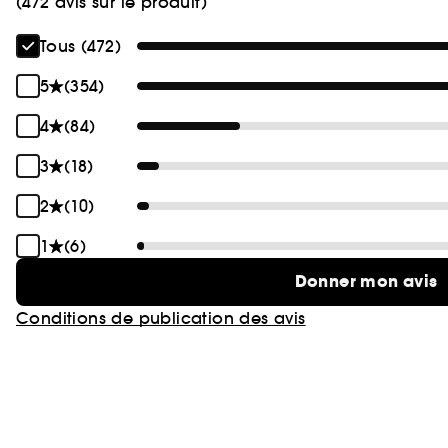
(472 avis sur le produit)
Tous (472)
5
(354)
4
(84)
3
(18)
2
(10)
1
(6)
Donner mon avis
Conditions de publication des avis