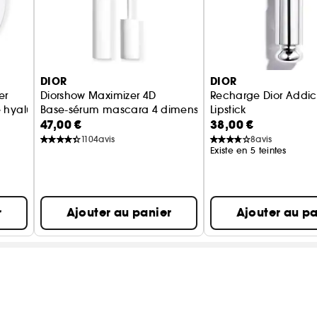
DIOR
DIOR
er
Diorshow Maximizer 4D
Recharge Dior Addic
e hyaluronique
Base-sérum mascara 4 dimensions - Soin des cils
Lipstick
47,00 €
38,00 €
Gloss en stick ultra-b
1104
avis
8
avis
Existe en 5 teintes
r
Ajouter au panier
Ajouter au pa