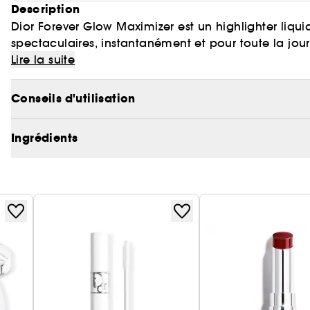
Description
Dior Forever Glow Maximizer est un highlighter liquid
spectaculaires, instantanément et pour toute la jou
Lire la suite
Ce concentré de lumière pour le teint est infusé de
avec 92 %* d'ingrédients d'origine naturelle, cet highl
Conseils d'utilisation
24 h** durant. Facile à travailler, sa texture fusion
effet de matière.
Ingrédients
Son applicateur assure un dosage optimal de la mati
illuminateur, blush, bronzer ou encore voile de lumiè
* Valeur calculée sur la base de la norme ISO 16128-
ingrédients restants participent à la performance, sen
** Test instrumental sur 30 sujets.