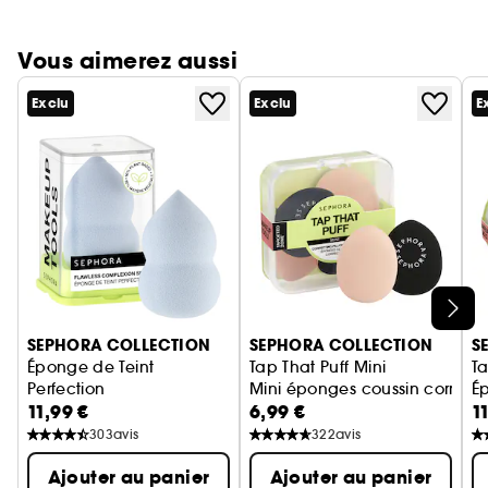
Vous aimerez aussi
Exclu
Exclu
E
Ignorer le carrousel produits
SEPHORA COLLECTION
SEPHORA COLLECTION
S
Éponge de Teint
Tap That Puff Mini
Ta
Perfection
Mini éponges coussin correcti
É
11,99 €
6,99 €
1
Éponge maquillage
303
avis
322
avis
Ajouter au panier
Ajouter au panier