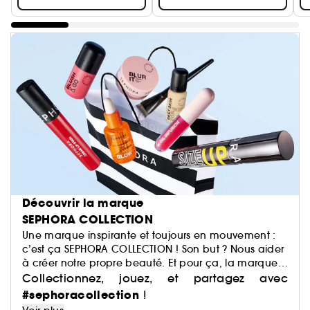
Découvrir la marque
SEPHORA COLLECTION
Une marque inspirante et toujours en mouvement :
c’est ça SEPHORA COLLECTION ! Son but ? Nous aider
à créer notre propre beauté. Et pour ça, la marque
a justement imaginé des centaines de produits : du
Collectionnez, jouez, et partagez avec
maquillage aux soins, du capillaire au parfum, du
#sephoracollection
!
bain aux compléments alimentaires,… Avec pour