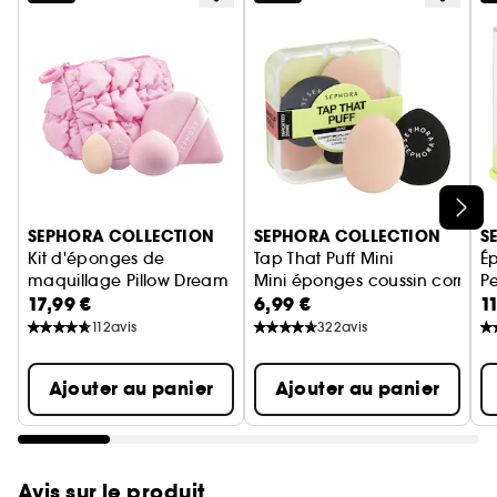
Ignorer le carrousel produits
SEPHORA COLLECTION
SEPHORA COLLECTION
S
Kit d'éponges de
Tap That Puff Mini
É
maquillage Pillow Dream
Mini éponges coussin correcti
Pe
17,99 €
6,99 €
1
Kit d'éponges teint
É
112
avis
322
avis
Ajouter au panier
Ajouter au panier
Avis sur le produit