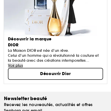
Découvrir la marque
DIOR
La Maison DIOR est née d’un rêve.
Celui d’un homme qui a révolutionné la couture et
la beauté avec des créations intemporelles
devenues des icônes.
Voir plus
Chaque création de la Maison porte une part de
Découvrir Dior
son rêve qui oeuvre pour un monde plus beau et
plus heureux.
Newsletter beauté
Recevez les nouveautés, actualités et offres
Sephora par email