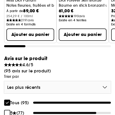
Miss Dior Parfum
Dior Forever Skin Bronze
D
Notes fleuries, fruitées et boisées intenses
Baume en stick bronzant ultra
Ma
89,00 €
61,00 €
3
À partir de
254,29 € / 100ml
190
avis
Pr
2191
avis
Existe en 4 teintes
Existe en 4 formats
Ex
Ajouter au panier
Ajouter au panier
Avis sur le produit
4.6/5
(95 avis sur le produit)
Trier par
Les plus récents
Tous (95)
5
(77)