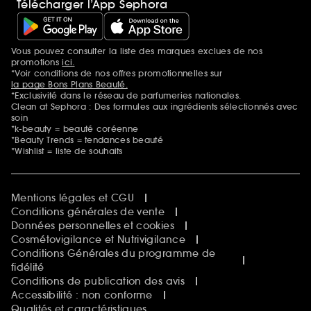
Télécharger l’App Sephora
Vous pouvez consulter la liste des marques exclues de nos
Mentions additionnelles
promotions
ici.
*Voir conditions de nos offres promotionnelles sur
la page Bons Plans Beauté.
*Exclusivité dans le réseau de parfumeries nationales.
Clean at Sephora : Des formules aux ingrédients sélectionnés avec
soin
*k-beauty = beauté coréenne
*Beauty Trends = tendances beauté
*Wishlist = liste de souhaits
Mentions légales et CGU
Conditions générales de vente
Données personnelles et cookies
Cosmétovigilance et Nutrivigilance
Conditions Générales du programme de
fidélité
Conditions de publication des avis
Accessibilité : non conforme
Qualités et caractéristiques