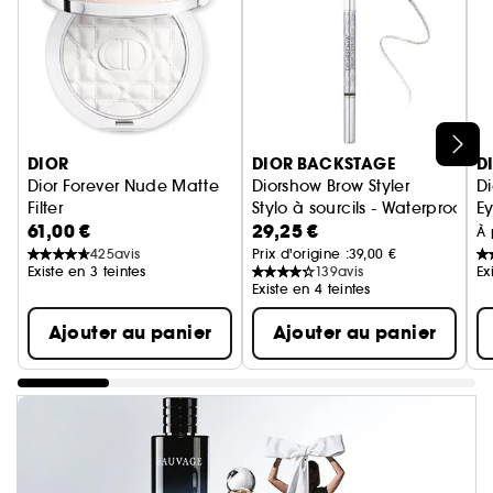
Ignorer le carrousel produits
DIOR
DIOR BACKSTAGE
D
Dior Forever Nude Matte
Diorshow Brow Styler
Di
Filter
Stylo à sourcils - Waterproof -
Ey
61,00 €
29,25 €
Poudre fixatrice floutante, mate lumineuse
À 
425
avis
Prix d'origine :
39,00 €
Existe en 3 teintes
139
avis
Ex
Existe en 4 teintes
Ajouter au panier
Ajouter au panier