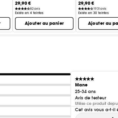
29,90 €
29,90 €
ant haute couvrance
82
avis
1931
avis
Existe en 4 teintes
Existe en 30 teintes
r
Ajouter au panier
Ajouter au pa
Mane
25-34 ans
Avis de testeur
Utilise ce produit depu
Cet avis vous a-t-il 