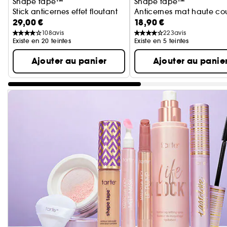
Shape tape™
Shape tape™
Stick anticernes effet floutant
Anticernes mat haute co
29,00 €
18,90 €
108
avis
223
avis
Existe en 20 teintes
Existe en 5 teintes
Ajouter au panier
Ajouter au panie