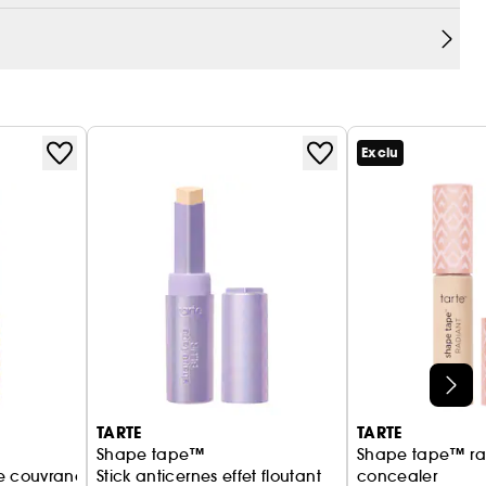
Exclu
TARTE
TARTE
Shape tape™
Shape tape™ ra
te couvrance
Stick anticernes effet floutant
concealer