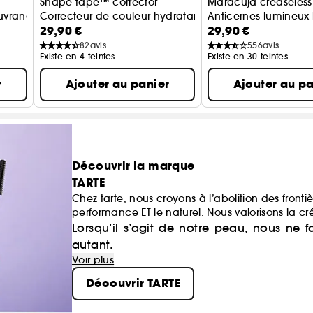
Shape tape™ corrector
Maracuja creaseless
uvrance (format voyage)
Correcteur de couleur hydratant haute couvrance
Anticernes lumineux
29,90 €
29,90 €
82
avis
556
avis
Existe en 4 teintes
Existe en 30 teintes
r
Ajouter au panier
Ajouter au pa
Découvrir la marque
TARTE
Chez tarte, nous croyons à l’abolition des frontiè
performance ET le naturel. Nous valorisons la cré
Lorsqu’il s’agit de notre peau, nous ne 
autant.
Voir plus
Découvrir TARTE