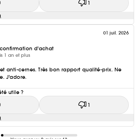
0
1
u
01 juil. 2026
 confirmation d'achat
is 1 an et plus
 anti-cernes. Très bon rapport qualité-prix. Ne
te. J'adore.
i
été utile ?
0
1
u