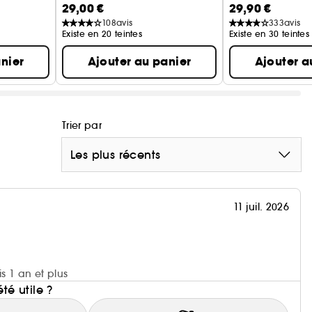
29,00 €
29,90 €
Anticernes couv
108
avis
333
avis
Existe en 20 teintes
Existe en 30 teintes
nier
Ajouter au panier
Ajouter a
Trier par
Les plus récents
11 juil. 2026
is 1 an et plus
été utile ?