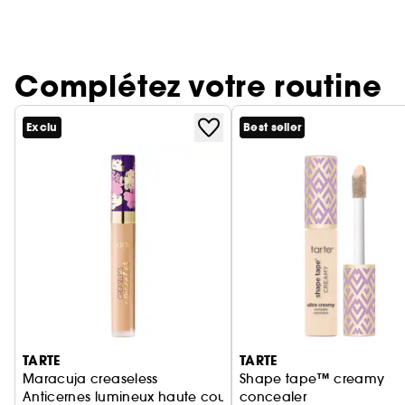
Complétez votre routine
Exclu
Best seller
Ignorer le carrousel produits
TARTE
TARTE
Maracuja creaseless
Shape tape™ creamy
Anticernes lumineux haute couvrance
concealer