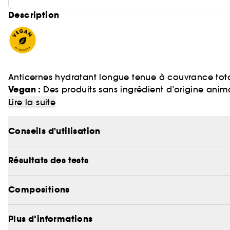
Description
Anticernes hydratant longue tenue à couvrance tota
Vegan :
Des produits sans ingrédient d’origine anim
Le célèbre anticernes shape tape™ de tarte possè
Lire la suite
pour une hydratation 24h !
Fini mat naturel et hydratant, couvrance totale.
Conseils d'utilisation
Figue de barbarie ultra-nourrissante pour une hydra
Idéal pour les peaux sèches ou matures.
Résultats des tests
La technologie cushion tape™ aide à lisser et à rédu
pores.
Waterproof, ne file pas et est sans effet plâtre.
Compositions
Plus d’informations