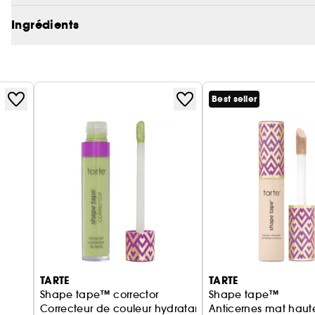
Ingrédients
Best seller
TARTE
TARTE
Shape tape™ corrector
Shape tape™
Correcteur de couleur hydratant haute couvrance
Anticernes mat hau