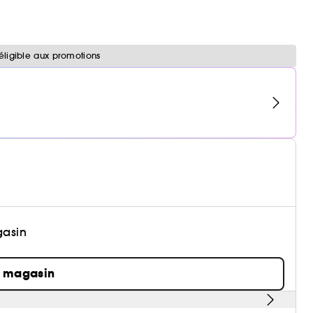
éligible aux promotions
gasin
n magasin