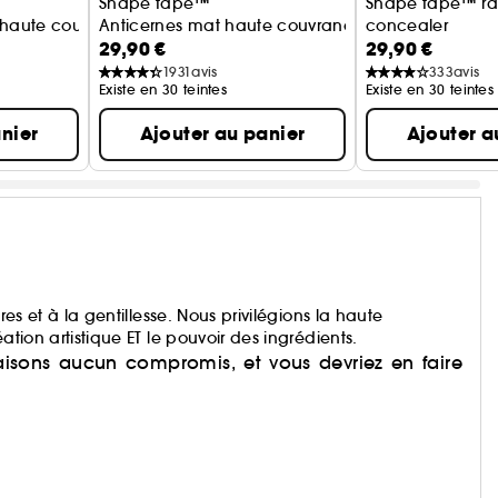
Shape tape™
Shape tape™ ra
 haute couvrance
Anticernes mat haute couvrance
concealer
29,90 €
29,90 €
Anticernes couv
1931
avis
333
avis
Existe en 30 teintes
Existe en 30 teintes
nier
Ajouter au panier
Ajouter a
res et à la gentillesse. Nous privilégions la haute
ation artistique ET le pouvoir des ingrédients.
faisons aucun compromis, et vous devriez en faire