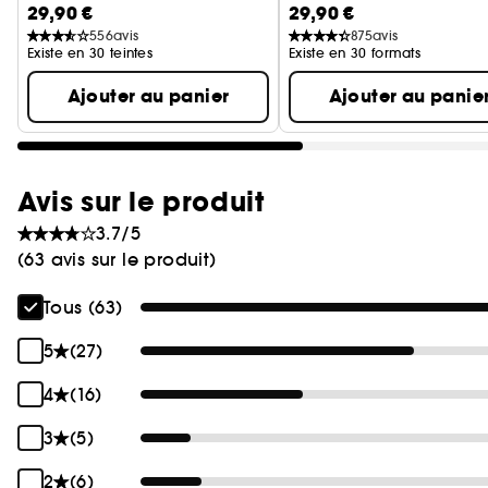
29,90 €
29,90 €
Anticernes crème hydrat
556
avis
875
avis
Existe en 30 teintes
Existe en 30 formats
Ajouter au panier
Ajouter au panie
Avis sur le produit
3.7/5
(63 avis sur le produit)
Tous (63)
5
(27)
4
(16)
3
(5)
2
(6)