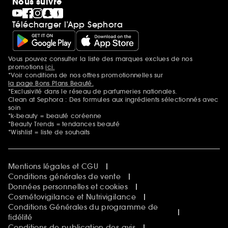
Nous suivre
Télécharger l’App Sephora
Vous pouvez consulter la liste des marques exclues de nos
Mentions additionnelles
promotions
ici.
*Voir conditions de nos offres promotionnelles sur
la page Bons Plans Beauté.
*Exclusivité dans le réseau de parfumeries nationales.
Clean at Sephora : Des formules aux ingrédients sélectionnés avec
soin
*k-beauty = beauté coréenne
*Beauty Trends = tendances beauté
*Wishlist = liste de souhaits
Mentions légales et CGU
Conditions générales de vente
Données personnelles et cookies
Cosmétovigilance et Nutrivigilance
Conditions Générales du programme de
fidélité
Conditions de publication des avis