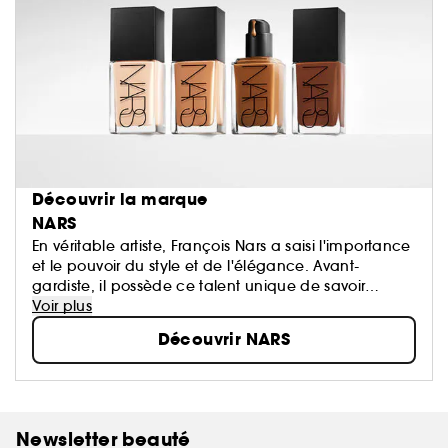
Découvrir la marque
NARS
En véritable artiste, François Nars a saisi l'importance
et le pouvoir du style et de l'élégance. Avant-
gardiste, il possède ce talent unique de savoir
révéler la beauté intérieure de la femme. Pour lui, le
Voir plus
maquillage n'est pas un masque, il doit révéler la
Découvrir NARS
quintessence de la femme...
Newsletter beauté