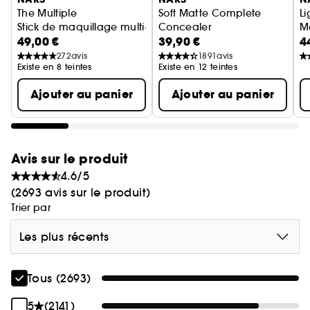
The Multiple
Soft Matte Complete
Li
Stick de maquillage multi-usage
Concealer
M
49,00 €
39,90 €
4
Anticernes correcteur
B
272
avis
1891
avis
Existe en 8 teintes
Existe en 12 teintes
Ajouter au panier
Ajouter au panier
Avis sur le produit
4.6/5
(2693 avis sur le produit)
Trier par
Les plus récents
Tous (2693)
5
(2141)