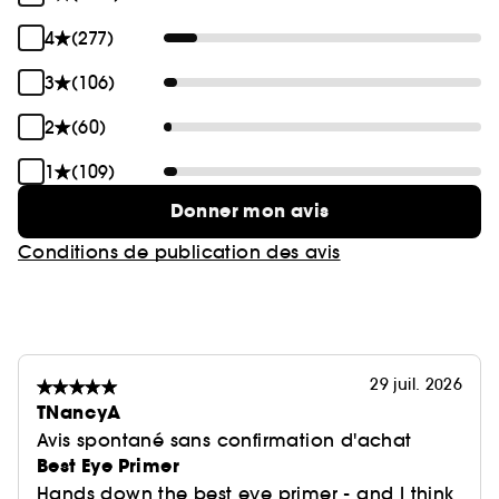
4
(277)
3
(106)
2
(60)
1
(109)
Donner mon avis
Conditions de publication des avis
29 juil. 2026
TNancyA
Avis spontané sans confirmation d'achat
Best Eye Primer
Hands down the best eye primer - and I think