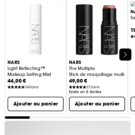
N
Ta
1
Ignorer le carrousel produits
NARS
NARS
Light Reflecting™
The Multiple
Makeup Setting Mist
Stick de maquillage multi-us
44,00 €
49,00 €
Brume fixante maquillage
340
avis
272
avis
Existe en 8 teintes
Ajouter au panier
Ajouter au panier