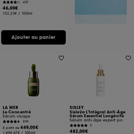
457
46,00€
153,33€
/
100ml
Ajouter au panier
LA MER
SISLEY
Le Concentré
Sisleÿa L'Intégral Anti-Âge
Sérum Essentiel Longévité
Sérum visage
Sérum anti-âge expert po
899
5
449,00€
À partir de
482,00€
1.496,67€
/
100ml