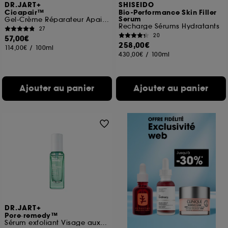
DR.JART+
SHISEIDO
Cicapair™
Bio-Performance Skin Filler
Serum
Gel-Crème Réparateur Apaisant Intense
Recharge Sérums Hydratants
27
20
57,00€
258,00€
114,00€
/
100ml
430,00€
/
100ml
Ajouter au panier
Ajouter au panier
DR.JART+
Pore·remedy™
Sérum exfoliant Visage aux PHA