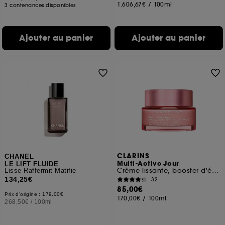
1.606,67€
/
100ml
3 contenances disponibles
Ajouter au panier
Ajouter au panier
CLARINS
CHANEL
Multi-Active Jour
LE LIFT FLUIDE
Crème lissante, booster d'éclat, peaux sèches
Lisse Raffermit Matifie
134,25€
32
85,00€
Prix d'origine : 179,00€
170,00€
/
100ml
268,50€
/
100ml