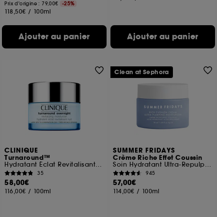
Prix d'origine : 79,00€
-25%
118,50€
/
100ml
Ajouter au panier
Ajouter au panier
Clean at Sephora
CLINIQUE
SUMMER FRIDAYS
Turnaround™
Crème Riche Effet Coussin
Hydratant Éclat Revitalisant Nuit
Soin Hydratant Ultra-Repulpant
35
945
58,00€
57,00€
116,00€
/
100ml
114,00€
/
100ml