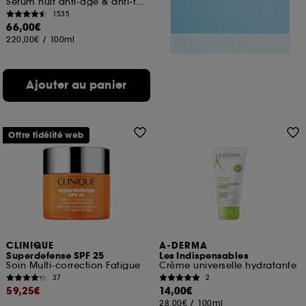
Sérum nuit anti-âge & anti-taches AHA + PHA
1535
66,00€
220,00€
/
100ml
Ajouter au panier
Offre fidélité web
CLINIQUE
A-DERMA
Superdefense SPF 25
Les Indispensables
Soin Multi-correction Fatigue
Crème universelle hydratante
37
2
59,25€
14,00€
28,00€
/
100ml