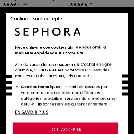
616
2
46,00€
45,00€
36,80€
/
100ml
90,00€
/
100ml
Continuer sans accepter
Ajouter au panier
Ajouter au panier
Nous utilisons des cookies afin de vous offrir la
meilleure expérience sur notre site.
Exclu
Offre fidélité web
Afin de vous offrir une expérience d’achat en ligne
optimale, SEPHORA et ses partenaires utilisent des
cookies et autres traceurs, tels que des :
Cookies techniques :
ils sont nécessaires pour
vous permettre d’accéder aux différentes
catégories, produits et services du site et sécuriser
celui-ci. Ils sont essentiels au fonctionnement
PAULA'S CHOICE
CLARINS
technique du site et ne peuvent être désactivés.
EN SAVOIR PLUS
Resist
CLARINS MEN
Crème Réparatrice Avancée
Gel Energisant Yeux
Cookies de personnalisation :
ils nous permettent
68
21
de vous offrir une expérience enrichie et
44,00€
42,75€
TOUT ACCEPTER
personnalisée en vous recommandant des