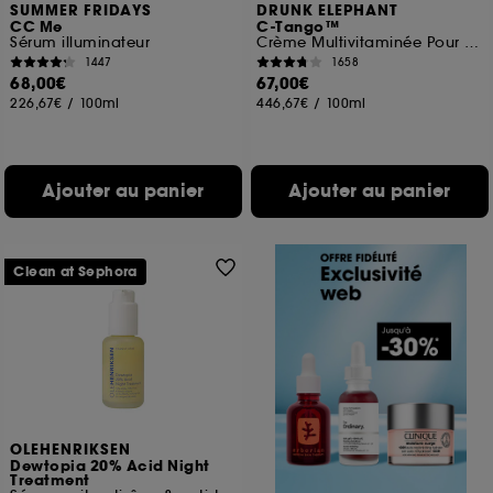
SUMMER FRIDAYS
DRUNK ELEPHANT
CC Me
C-Tango™
Sérum illuminateur
Crème Multivitaminée Pour Le Contour Des Yeux
1447
1658
68,00€
67,00€
226,67€
/
100ml
446,67€
/
100ml
Ajouter au panier
Ajouter au panier
Clean at Sephora
OLEHENRIKSEN
Dewtopia 20% Acid Night
Treatment