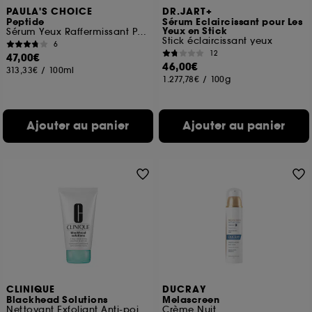
PAULA'S CHOICE
DR.JART+
Peptide
Sérum Eclaircissant pour Les
Yeux en Stick
Sérum Yeux Raffermissant Peptides Pro-Collagène
Stick éclaircissant yeux
6
12
47,00€
46,00€
313,33€
/
100ml
1.277,78€
/
100g
Ajouter au panier
Ajouter au panier
CLINIQUE
DUCRAY
Blackhead Solutions
Melascreen
Nettoyant Exfoliant Anti-points Noirs
Crème Nuit