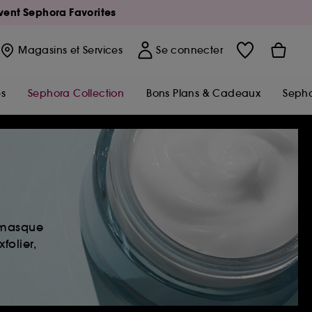
Avent Sephora Favorites
Magasins
et Services
Se connecter
s
Sephora Collection
Bons Plans & Cadeaux
Sepho
, masque
folier,