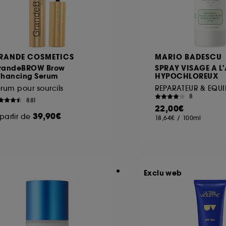
RANDE COSMETICS
MARIO BADESCU
randeBROW Brow
SPRAY VISAGE A L
nhancing Serum
HYPOCHLOREUX
rum pour sourcils
REPARATEUR & EQUI
8
881
22,00€
39,90€
partir de
18,64€
/
100ml
Exclu web