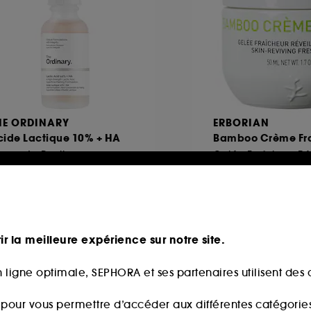
HE ORDINARY
ERBORIAN
cide Lactique 10% + HA
Bamboo Crème Fr
érum de Peeling
1576
300
3,50€
41,00€
,00€
/
100ml
82,00€
/
100ml
ir la meilleure expérience sur notre site.
 ligne optimale, SEPHORA et ses partenaires utilisent des c
u
s pour vous permettre d’accéder aux différentes catégories, 