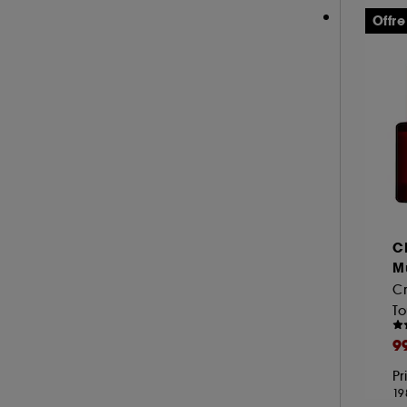
PAT McGRATH LABS (1)
Offre
PAULA'S CHOICE (24)
PEACE OUT SKINCARE (3)
PIXI (29)
REM BEAUTY (2)
REN CLEAN SKINCARE (1)
SEASONLY (11)
SHISEIDO (53)
SISLEY (40)
C
SUMMER FRIDAYS (10)
Mu
TATCHA (9)
To
THE INKEY LIST (24)
THE ORDINARY (38)
9
ULTRA VIOLETTE (2)
Pr
19
WESTMAN ATELIER (4)