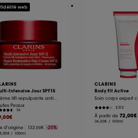
 fidélité web
LARINS
CLARINS
lti-Intensive Jour SPF15
Body Fit Active
Crème lift-repulpante anti-rides
Soin corps expert 
utes Peaux
2312
16
72,00€
À partir de
9,00€
36,00€
/
100ml
ix d'origine : 132,00€
-25%
8,00€
/
100ml