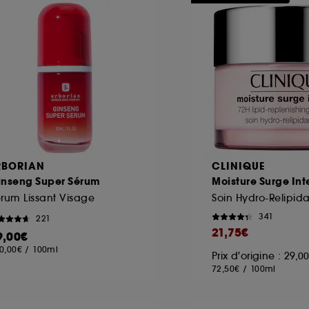
ôt et la lecture de ces traceurs requiert votre accord. V
rsonnaliser mes choix" ci-dessous ou décider de "tout ac
s Cookies, pour les finalités acceptées, avec les données
ur refuser tous les cookies, cliques sur "continuer sans a
tez obtenir plus d'information sur les cookies utilisés,
cliq
RBORIAN
CLINIQUE
inseng Super Sérum
Moisture Surge Int
rum Lissant Visage
Soin Hydro-Relipid
341
221
21,75€
9,00€
0,00€
/
100ml
Prix d'origine : 29,
72,50€
/
100ml