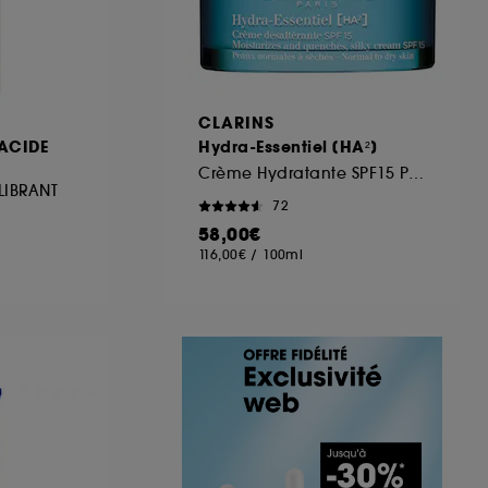
CLARINS
'ACIDE
Hydra-Essentiel [HA²]
Crème Hydratante SPF15 Pour Peaux normales à sèches
LIBRANT
72
58,00€
116,00€
/
100ml