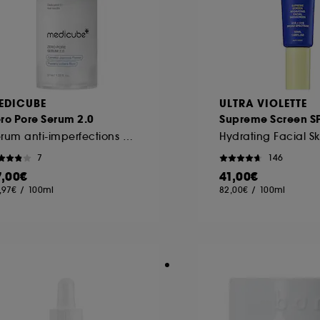
EDICUBE
ULTRA VIOLETTE
ro Pore Serum 2.0
Supreme Screen S
Sérum anti-imperfections visage
Hydrating Facial S
7
146
7,00€
41,00€
,97€
/
100ml
82,00€
/
100ml