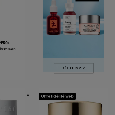
PF50+
kinscreen
DÉCOUVRIR
Offre fidélité web