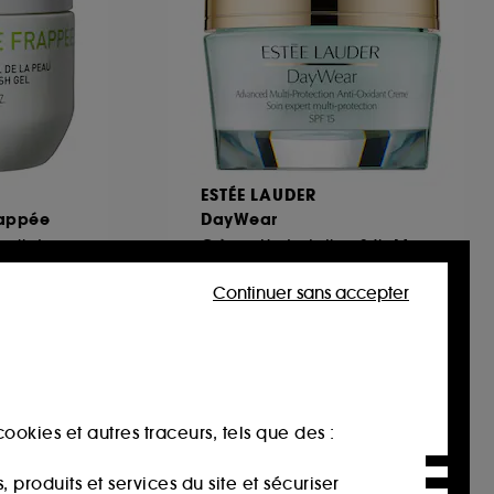
ESTÉE LAUDER
appée
DayWear
Gelée Fraîcheur Réveil de la Peau
Crème Hydratation 24h Multi-Protection SPF 15
1077
Continuer sans accepter
26,25€
Prix d'origine : 35,00€
-25%
87,50€
/
100ml
ookies et autres traceurs, tels que des :
produits et services du site et sécuriser