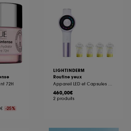
ous pouvez personnaliser vos choix concernant
cepter". Sephora pourra associer les
 personnelles collectées ou générées lors
ccepter". Voous pouvez à tout moment choisir
uez
ici
.
LIGHTINDERM
ense
Routine yeux
ant 72H
Appareil LED et Capsules Eyes
460,00€
2 produits
00€
-25%