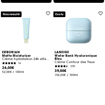
Nouveauté
Exclu
ERBORIAN
LANEIGE
Matte Moisturizer
Water Bank Hyaluronique
Bleu
Crème hydratation 24h effet matifiant
Crème Contour des Yeux
16
250
26,00€
39,00€
52,00€
/
100ml
156,00€
/
100ml