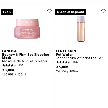
Exclu
Clean at Sephora
LANEIGE
FENTY SKIN
Bouncy & Firm Eye Sleeping
Fat Water
Mask
Toner Serum Affinant Les Pores
Masque de Nuit Yeux Repulpant & Raffermissant
1204
858
36,00€
33,00€
24,00€
/
100ml
165,00€
/
100ml