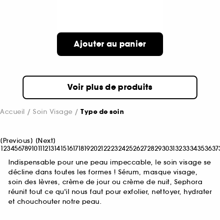
Ajouter au panier
Voir plus de produits
Accueil
Soin Visage
Type de soin
[
Previous
]
[
Next
]
1
2
3
4
5
6
7
8
9
10
11
12
13
14
15
16
17
18
19
20
21
22
23
24
25
26
27
28
29
30
31
32
33
34
35
36
37
Indispensable pour une peau impeccable, le soin visage se
décline dans toutes les formes ! Sérum, masque visage,
soin des lèvres, crème de jour ou crème de nuit, Sephora
réunit tout ce qu'il nous faut pour exfolier, nettoyer, hydrater
et chouchouter notre peau.