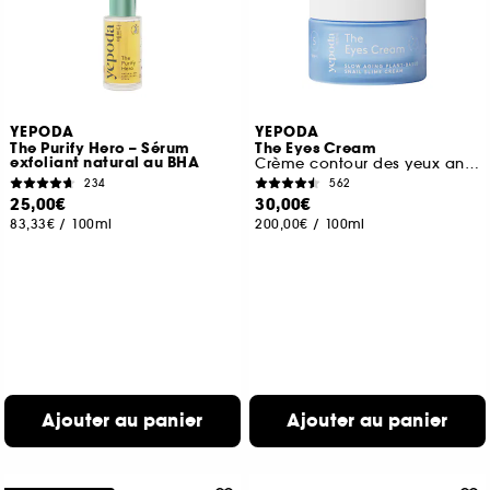
YEPODA
YEPODA
The Purify Hero – Sérum
The Eyes Cream
exfoliant natural au BHA
Crème contour des yeux anti-âge
234
562
25,00€
30,00€
83,33€
/
100ml
200,00€
/
100ml
Ajouter au panier
Ajouter au panier