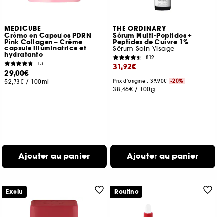
MEDICUBE
THE ORDINARY
Crème en Capsules PDRN
Sérum Multi-Peptides +
Pink Collagen – Crème
Peptides de Cuivre 1%
capsule illuminatrice et
Sérum Soin Visage
hydratante
812
13
31,92€
29,00€
52,73€
/
100ml
Prix d'origine : 39,90€
-20%
38,46€
/
100g
Ajouter au panier
Ajouter au panier
Exclu
Routine