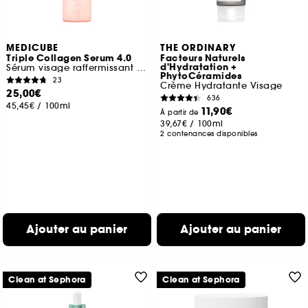
MEDICUBE
THE ORDINARY
Triple Collagen Serum 4.0
Facteurs Naturels
d'Hydratation +
Sérum visage raffermissant et hydratant
PhytoCéramides
23
Crème Hydratante Visage
25,00€
636
45,45€
/
100ml
11,90€
À partir de
39,67€
/
100ml
2 contenances disponibles
Ajouter au panier
Ajouter au panier
Clean at Sephora
Clean at Sephora