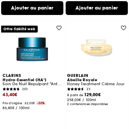
Ajouter au panier
Ajouter au panier
Offre fidélité web
CLARINS
GUERLAIN
Hydra-Essentiel [HA²]
Abeille Royale
Soin De Nuit Repulpant "Anti-Soif"
Honey Treatment Crème Jour
203
23
43,40€
129,00€
À partir de
258,00€
/
100ml
Prix d'origine : 62,00€
-30%
2 contenances disponibles
86,80€
/
100ml