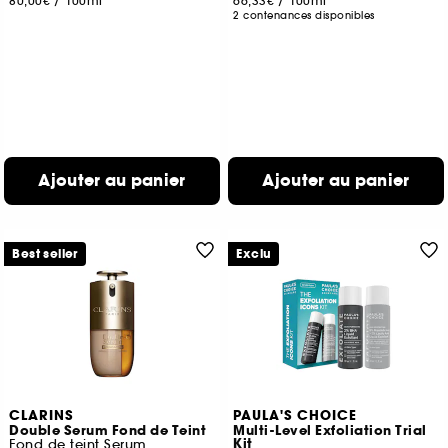
80,00€
/
100ml
66,33€
/
100ml
2 contenances disponibles
Ajouter au panier
Ajouter au panier
Best seller
Exclu
CLARINS
PAULA'S CHOICE
Double Serum Fond de Teint
Multi-Level Exfoliation Trial
Kit
Fond de teint Serum