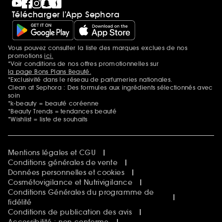
Télécharger l’App Sephora
Vous pouvez consulter la liste des marques exclues de nos
Mentions additionnelles
promotions
ici.
*Voir conditions de nos offres promotionnelles sur
la page Bons Plans Beauté.
*Exclusivité dans le réseau de parfumeries nationales.
Clean at Sephora : Des formules aux ingrédients sélectionnés avec
soin
*k-beauty = beauté coréenne
*Beauty Trends = tendances beauté
*Wishlist = liste de souhaits
Mentions légales et CGU
Conditions générales de vente
Données personnelles et cookies
Cosmétovigilance et Nutrivigilance
Conditions Générales du programme de
fidélité
Conditions de publication des avis
Accessibilité : non conforme