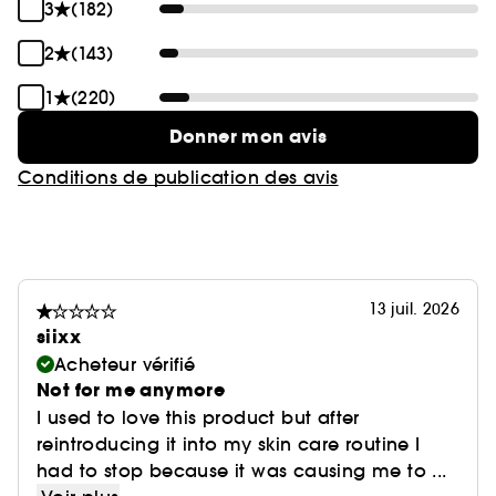
3
(182)
2
(143)
1
(220)
Donner mon avis
Conditions de publication des avis
13 juil. 2026
siixx
Acheteur vérifié
Not for me anymore
I used to love this product but after
reintroducing it into my skin care routine I
had to stop because it was causing me to ...