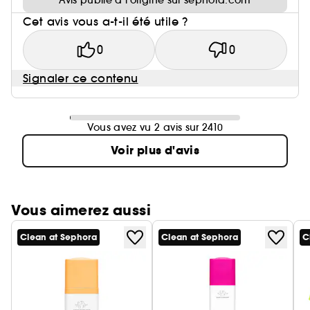
Avis publié à l’origine sur sephora.com
Cet avis vous a-t-il été utile ?
0
0
Signaler ce contenu
Vous avez vu 2 avis sur 2410
Voir plus d'avis
Vous aimerez aussi
Clean at Sephora
Clean at Sephora
C