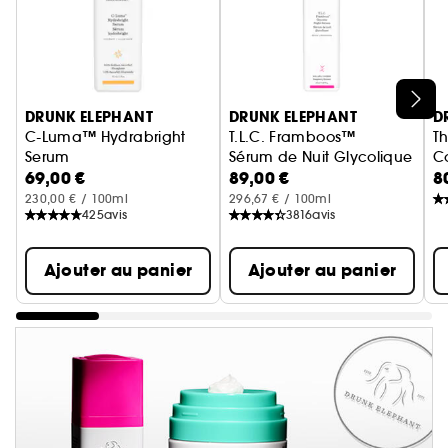
Ignorer le carrousel produits
DRUNK ELEPHANT
DRUNK ELEPHANT
D
C-Luma™ Hydrabright
T.L.C. Framboos™
Th
Serum
Sérum de Nuit Glycolique
Co
69,00 €
89,00 €
8
Sérum à la vitamine C
230,00 € / 100ml
296,67 € / 100ml
425
avis
3816
avis
Ajouter au panier
Ajouter au panier