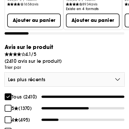
• Aide à unifier l'apparence du teint
1658
avis
8934
avis
Existe en 4 formats
• Améliore la texture, la fermeté et l'hydratation
Ajouter au panier
Ajouter au panier
de la peau
• Apporte un soutien antioxydant contre les
agressions extérieures
Avis sur le produit
4.1/5
(2410 avis sur le produit)
Trier par
Les plus récents
Tous (2410)
5
(1370)
4
(495)