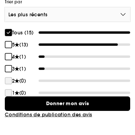
Trier par
Les plus récents
Tous (15)
5
(13)
4
(1)
3
(1)
2
(0)
1
(0)
Donner mon avis
Conditions de publication des avis