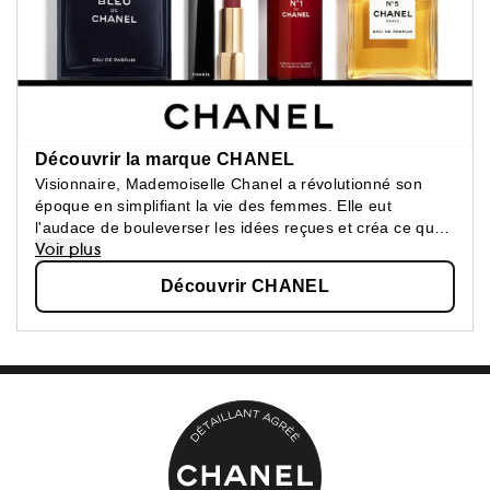
Découvrir la marque CHANEL
Visionnaire, Mademoiselle Chanel a révolutionné son
époque en simplifiant la vie des femmes. Elle eut
l'audace de bouleverser les idées reçues et créa ce que
Voir plus
les femmes attendaient : une beauté épurée, une
élégance confortable.
Découvrir CHANEL