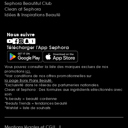
Sephora Beautiful Club
Clean at Sephora
Idées & Inspirations Beauté
Nous suivre
Télécharger l’App Sephora
Vous pouvez consulter la liste des marques exclues de nos
Mentions additionnelles
promotions
ici.
*Voir conditions de nos offres promotionnelles sur
la page Bons Plans Beauté.
*Exclusivité dans le réseau de parfumeries nationales.
Clean at Sephora : Des formules aux ingrédients sélectionnés avec
soin
*k-beauty = beauté coréenne
*Beauty Trends = tendances beauté
*Wishlist = liste de souhaits
Mentions légales et CGU