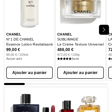
Ignorer le carrousel produits
CHANEL
CHANEL
C
N°1 DE CHANEL
SUBLIMAGE
L
Essence Lotion Revitalisante
La Crème Texture Universelle
Cr
99,00 €
486,00 €
7
99,00 € / 100ml
972,00 € / 100g
48
Aucun avis
3
avis
Ajouter au panier
Ajouter au panier