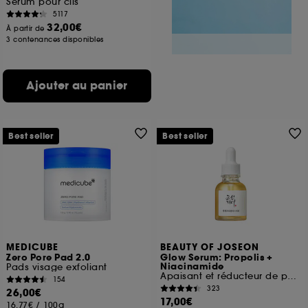
Serum pour cils
5117
32,00€
À partir de
3 contenances disponibles
Ajouter au panier
Best seller
Best seller
MEDICUBE
BEAUTY OF JOSEON
Zero Pore Pad 2.0
Glow Serum: Propolis +
Niacinamide
Pads visage exfoliant
Apaisant et réducteur de pores
154
323
26,00€
17,00€
16,77€
/
100g