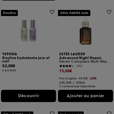
Routine
Offre fidélité web
YEPODA
ESTÉE LAUDER
Routine hydratante jour et
Advanced Night Repair
nuit
Sérum Complexe Multi-Réparation Synchronisée
52,00€
3113
73,50€
2 produits
Prix d'origine : 98,00€
-25%
245,00€
/
100ml
3 contenances disponibles
Découvrir
Ajouter au panier