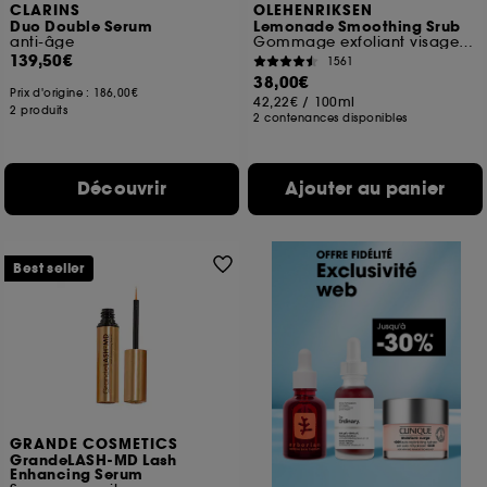
CLARINS
OLEHENRIKSEN
Duo Double Serum
Lemonade Smoothing Srub
anti-âge
Gommage exfoliant visage retexturisant lissant aux AHA
139,50€
1561
38,00€
Prix d'origine :
186,00€
42,22€
/
100ml
2 produits
2 contenances disponibles
Découvrir
Ajouter au panier
Best seller
GRANDE COSMETICS
GrandeLASH-MD Lash
Enhancing Serum