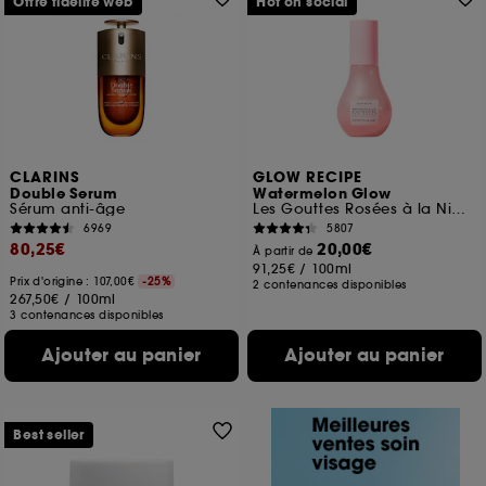
Offre fidélité web
Hot on social
CLARINS
GLOW RECIPE
Double Serum
Watermelon Glow
Sérum anti-âge
Les Gouttes Rosées à la Niacinamide Jumbo
6969
5807
80,25€
20,00€
À partir de
91,25€
/
100ml
Prix d'origine : 107,00€
-25%
2 contenances disponibles
267,50€
/
100ml
3 contenances disponibles
Ajouter au panier
Ajouter au panier
Best seller