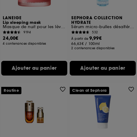
LANEIGE
SEPHORA COLLECTION
Lip sleeping mask
HYDRATE
Masque de nuit pour les lèvres
Sérum micro-bulles désaltérant à l'Acide hyaluronique + polyglutamique
9194
532
24,00€
9,99€
À partir de
66,63€
/
100ml
4 contenances disponibles
2 contenances disponibles
Ajouter au panier
Ajouter au panier
Routine
Clean at Sephora