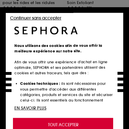
pour les rides et les ridules
Soin Exfoliant
83
778
19,90€
10,80€
Continuer sans accepter
21,40€
/
100g
Prix d'origine : 13,50€
-20%
36,00€
/
100ml
Ajouter au panier
Ajouter au panier
Nous utilisons des cookies afin de vous offrir la
meilleure expérience sur notre site.
Nouveauté
Afin de vous offrir une expérience d’achat en ligne
optimale, SEPHORA et ses partenaires utilisent des
cookies et autres traceurs, tels que des :
Cookies techniques :
ils sont nécessaires pour
vous permettre d’accéder aux différentes
catégories, produits et services du site et sécuriser
celui-ci. Ils sont essentiels au fonctionnement
THE ORDINARY
BYOMA
technique du site et ne peuvent être désactivés.
EN SAVOIR PLUS
Suspension d'Acide
Hydrating Serum
Azélaique 10%
Sérum Hydratant visage apaisant
Cookies de personnalisation :
ils nous permettent
Sérum Eclaircissant
5
de vous offrir une expérience enrichie et
1730
19,00€
TOUT ACCEPTER
personnalisée en vous recommandant des
19,90€
À partir de