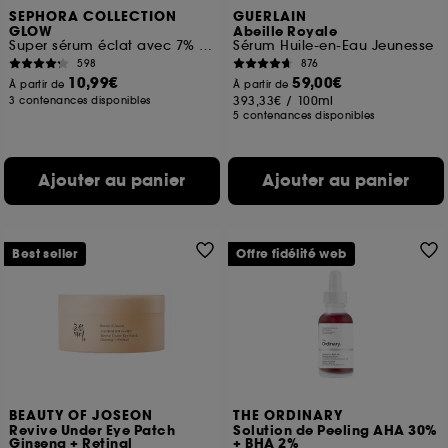
SEPHORA COLLECTION
GUERLAIN
GLOW
Abeille Royale
Super sérum éclat avec 7% de vitamine C et de la vitamine E
Sérum Huile-en-Eau Jeunesse
598
876
10,99€
59,00€
À partir de
À partir de
393,33€
/
100ml
3 contenances disponibles
5 contenances disponibles
Ajouter au panier
Ajouter au panier
Best seller
Offre fidélité web
BEAUTY OF JOSEON
THE ORDINARY
Revive Under Eye Patch
Solution de Peeling AHA 30%
Ginseng + Retinal
+ BHA 2%