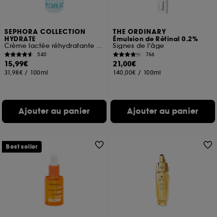
SEPHORA COLLECTION
THE ORDINARY
HYDRATE
Émulsion de Rétinal 0.2%
Crème lactée réhydratante à l'Acide hyaluronique
Signes de l'âge
540
766
15,99€
21,00€
31,98€
/
100ml
140,00€
/
100ml
Ajouter au panier
Ajouter au panier
Best seller