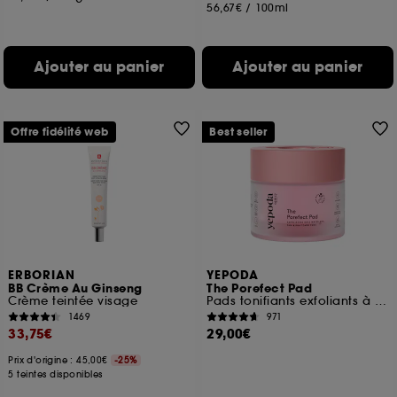
56,67€
/
100ml
Ajouter au panier
Ajouter au panier
Offre fidélité web
Best seller
ERBORIAN
YEPODA
BB Crème Au Ginseng
The Porefect Pad
Crème teintée visage
Pads tonifiants exfoliants à l'eau de rose, AHA, BHA et PHA
1469
971
33,75€
29,00€
Prix d'origine : 45,00€
-25%
5 teintes disponibles