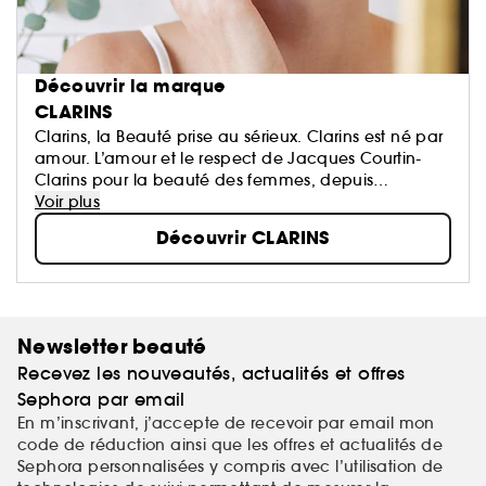
Découvrir la marque
CLARINS
Clarins, la Beauté prise au sérieux. Clarins est né par
amour. L’amour et le respect de Jacques Courtin-
Clarins pour la beauté des femmes, depuis
l'ouverture du premier Institut Clarins à Paris en 1954.
Voir plus
N°1 Européen des soins de beauté haut de
Découvrir CLARINS
gamme...
Newsletter beauté
Recevez les nouveautés, actualités et offres
Sephora par email
En m’inscrivant, j’accepte de recevoir par email mon
code de réduction ainsi que les offres et actualités de
Sephora personnalisées y compris avec l’utilisation de