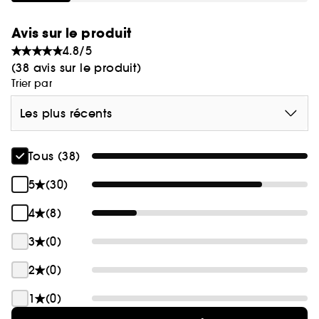
d’harungana bio, soit du rétinol avec un %
d’ingrédient identique à celui du produit fini,
Avis sur le produit
pendant 56 jours.
4.8/5
(2) Fabriqué en France
(38 avis sur le produit)
Trier par
Les plus récents
Tous (38)
5
(30)
4
(8)
3
(0)
2
(0)
1
(0)