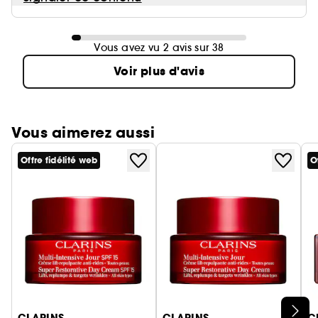
Vous avez vu 2 avis sur 38
Voir plus d'avis
Vous aimerez aussi
Offre fidélité web
O
Ignorer le carrousel produits