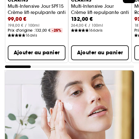
CLARINS
CLARINS
C
Multi-Intensive Jour SPF15
Multi-Intensive Jour
Mu
Crème lift-repulpante anti-rides - Toutes Peaux
Crème lift-repulpante anti-rid
R
99,00 €
132,00 €
9
Cr
198,00 € / 100ml
264,00 € / 100ml
18
Prix d'origine :
132,00 €
-25%
166
avis
Pr
16
avis
Ajouter au panier
Ajouter au panier