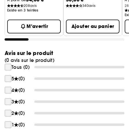
208
avis
340
avis
28
Existe en 3 teintes
Ex
M'avertir
Ajouter au panier
Avis sur le produit
(0 avis sur le produit)
Tous (0)
5
(0)
4
(0)
3
(0)
2
(0)
1
(0)