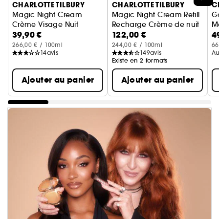
CHARLOTTE TILBURY
CHARLOTTE TILBURY
C
Magic Night Cream
Magic Night Cream Refill
G
Crème Visage Nuit
Recharge Crème de nuit
M
39,90 €
122,00 €
4
266,00 € / 100ml
244,00 € / 100ml
66
14
avis
149
avis
Au
Existe en 2 formats
Ajouter au panier
Ajouter au panier