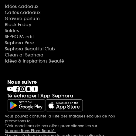
Idées cadeaux
Cartes cadeaux
Gravure parfum
Black Friday
Soldes
SEPHORA edit
Sephora Prize
Sephora Beautiful Club
Clean at Sephora
Idées & Inspirations Beauté
Nous suivre
Télécharger l’App Sephora
Vous pouvez consulter la liste des marques exclues de nos
Mentions additionnelles
promotions
ici.
*Voir conditions de nos offres promotionnelles sur
la page Bons Plans Beauté.
*Exclusivité dans le réseau de parfumeries nationales.