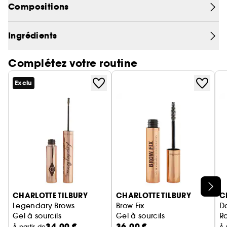
Compositions
sérum pour les yeux est un véritable traitement
par le froid pour votre peau.
Ingrédients
Complétez votre routine
Exclu
Ignorer le carrousel produits
CHARLOTTE TILBURY
CHARLOTTE TILBURY
C
Legendary Brows
Brow Fix
Da
Gel à sourcils
Gel à sourcils
R
34,00 €
36,00 €
S
S
À partir de
À 