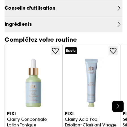
poches du contour des yeux et hydrater.
Conseils d'utilisation
Énergisant, il est idéal pour la zone délicate du
contour des yeux pour un effet rafraîchissant
instantané !
Ingrédients
Complétez votre routine
Exclu
Ignorer le carrousel produits
PIXI
PIXI
P
Clarity Concentrate
Clarity Acid Peel
G
Lotion Tonique
Exfoliant Clarifiant Visage
Sé