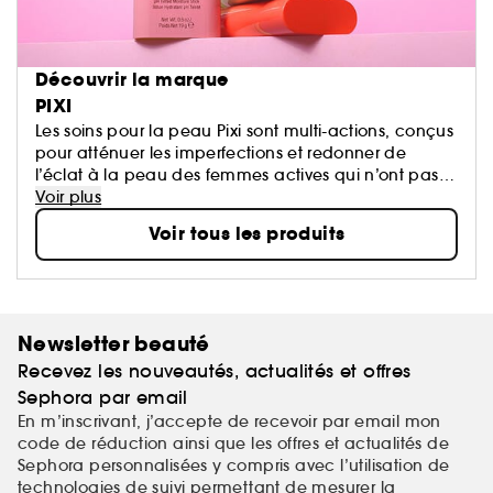
Découvrir la marque
PIXI
Les soins pour la peau Pixi sont multi-actions, conçus
pour atténuer les imperfections et redonner de
l’éclat à la peau des femmes actives qui n’ont pas
de temps à perdre. La marque offre des formules
Voir plus
innovantes, enrichies d'actifs et d'ingrédients
Voir tous les produits
d'origine végétale.
Newsletter beauté
Recevez les nouveautés, actualités et offres
Sephora par email
En m’inscrivant, j’accepte de recevoir par email mon
code de réduction ainsi que les offres et actualités de
Sephora personnalisées y compris avec l’utilisation de
technologies de suivi permettant de mesurer la