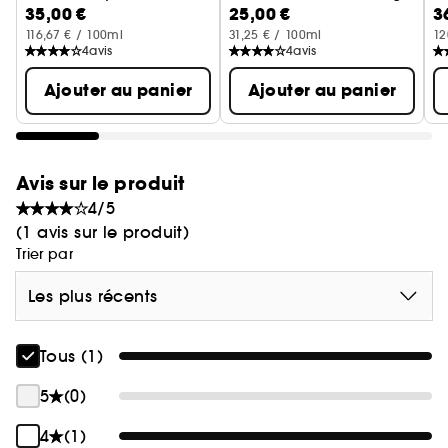
35,00 €
25,00 €
3
116,67 € / 100ml
31,25 € / 100ml
12
4
avis
4
avis
Ajouter au panier
Ajouter au panier
Avis sur le produit
4/5
(1 avis sur le produit)
Trier par
Les plus récents
Tous (1)
5
(0)
4
(1)