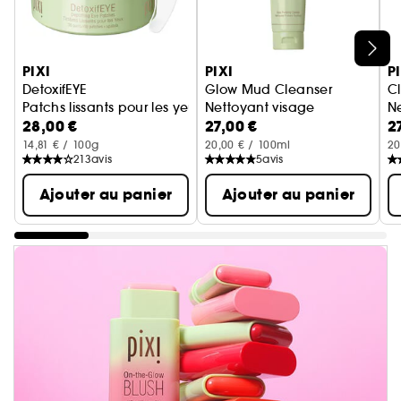
Ignorer le carrousel produits
PIXI
PIXI
P
DetoxifEYE
Glow Mud Cleanser
Cl
Patchs lissants pour les yeux
Nettoyant visage
Ne
28,00 €
27,00 €
2
14,81 € / 100g
20,00 € / 100ml
20
213
avis
5
avis
Ajouter au panier
Ajouter au panier