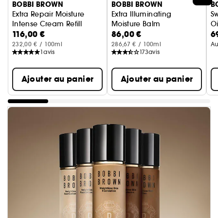
BOBBI BROWN
BOBBI BROWN
B
Extra Repair Moisture
Extra Illuminating
S
Intense Cream Refill
Moisture Balm
Oi
116,00 €
86,00 €
6
Recharge Baume Hydratant Régénérant
Baume Hydratant Illuminateur
Tr
232,00 € / 100ml
286,67 € / 100ml
Au
1
avis
173
avis
Ajouter au panier
Ajouter au panier