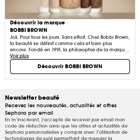
Découvrir la marque
BOBBI BROWN
Joli. Pour tous les jours. Sans effort. Chez Bobbi Brown,
la beauté se définit comme cela et bien plus
encore. Fondé en 1991, la philosophie de la marque
est de faire ressortir la beauté naturelle de chaque
Voir plus
femme, grâce à des textures et des teintes naturelles
Découvrir BOBBI BROWN
pour le teint, les yeux, les lèvres qui mettent en valeur
plutôt que de masquer; et des soins au résultat
instantané pour un maquillage éclatant.
Newsletter beauté
Recevez les nouveautés, actualités et offres
Sephora par email
En m’inscrivant, j’accepte de recevoir par email mon
code de réduction ainsi que les offres et actualités de
Sephora personnalisées y compris avec l’utilisation de
technologies de suivi permettant de mesurer la