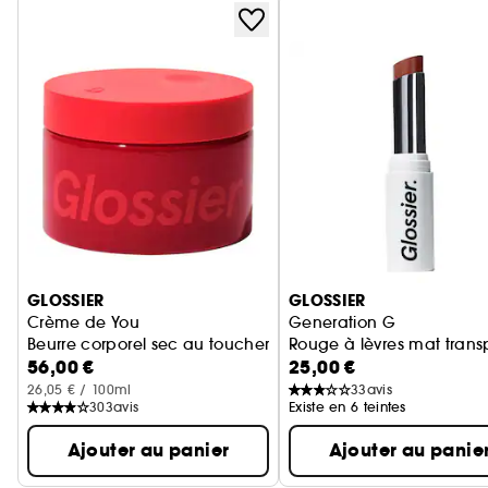
Ignorer le carrousel produits
GLOSSIER
GLOSSIER
Crème de You
Generation G
Beurre corporel sec au toucher
Rouge à lèvres mat trans
56,00 €
25,00 €
26,05 € / 100ml
33
avis
303
avis
Existe en 6 teintes
Ajouter au panier
Ajouter au panie