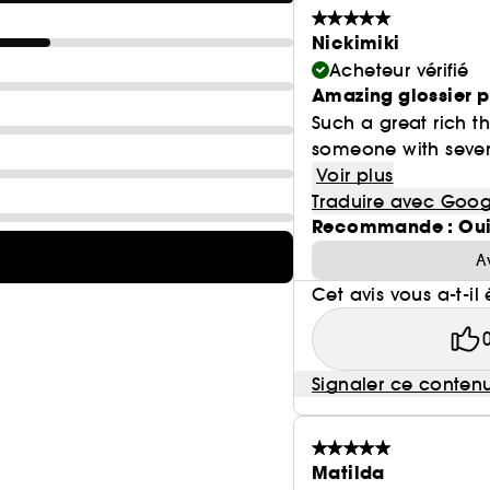
Nickimiki
Acheteur vérifié
Amazing glossier 
Such a great rich th
someone with sever
Voir plus
Traduire avec Goog
Recommande : Ou
A
Cet avis vous a-t-il 
Signaler ce conten
Matilda