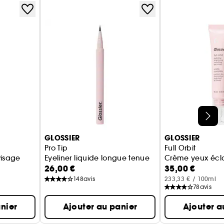
GLOSSIER
GLOSSIER
Pro Tip
Full Orbit
visage
Eyeliner liquide longue tenue
Crème yeux écla
26,00 €
35,00 €
148
avis
233,33 € / 100ml
78
avis
nier
Ajouter au panier
Ajouter a