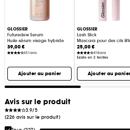
Ignorer le carrousel produits
GLOSSIER
GLOSSIER
Futuredew Serum
Lash Slick
Huile-sérum visage hybride
Mascara pour des cils lift
39,00 €
25,00 €
651
avis
418
avis
Existe en 2 teintes
Ajouter au panier
Ajouter au panie
Avis sur le produit
3.9/5
(226 avis sur le produit)
Tous (227)