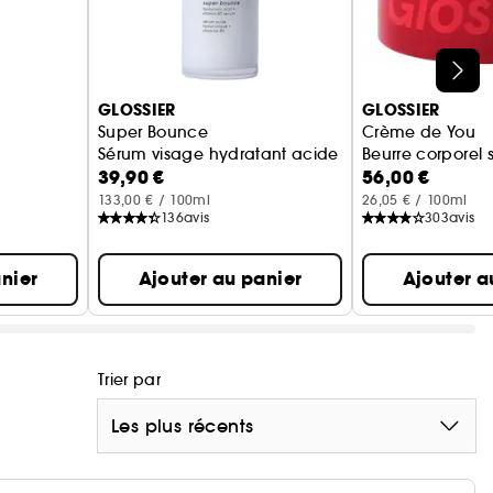
GLOSSIER
GLOSSIER
Super Bounce
Crème de You
Sérum visage hydratant acide hyaluronique + vit
Beurre corporel 
39,90 €
56,00 €
133,00 € / 100ml
26,05 € / 100ml
136
avis
303
avis
nier
Ajouter au panier
Ajouter a
Trier par
Les plus récents