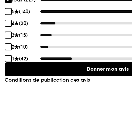
5
(140)
4
(20)
3
(15)
2
(10)
1
(42)
Donner mon avis
Conditions de publication des avis