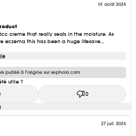
01 août 2026
product
icc creme that really seals in the moisture. As
e eczema this has been a huge lifesave...
le
i
vis publié à l’origine sur sephora.com
été utile ?
0
0
u
27 juil. 2026