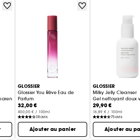
GLOSSIER
GLOSSIER
Glossier You Rêve Eau de
Milky Jelly Cleanser
parent
Parfum
Gel nettoyant doux 
32,00 €
29,90 €
400,00 € / 100ml
16,89 € / 100ml
38
avis
75
avis
r
Ajouter au panier
Ajouter au pa