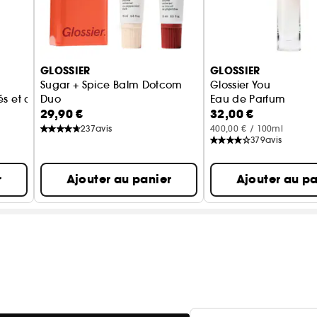
GLOSSIER
GLOSSIER
Sugar + Spice Balm Dotcom
Glossier You
és et allongés
Duo
Eau de Parfum
29,90 €
32,00 €
Duo de Baumes
237
avis
400,00 € / 100ml
379
avis
r
Ajouter au panier
Ajouter au pa