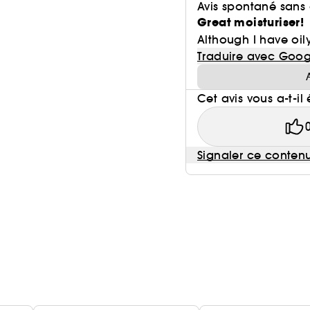
Avis spontané sans
Great moisturiser!
Although I have oily
Traduire avec Goog
Cet avis vous a-t-il 
Signaler ce conten