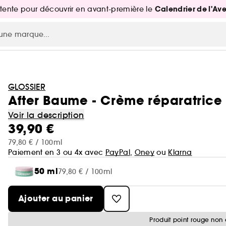
Calendrier de l'Av
attente pour découvrir en avant-première le
GLOSSIER
After Baume - Crème réparatrice 
Voir la description
39,90 €
79,80 € / 100ml
Paiement en 3 ou 4x avec
PayPal
,
Oney
ou
Klarna
50 ml
79,80 € / 100ml
Ajouter au panier
Produit point rouge non 