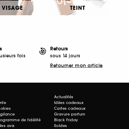
 VISAGE
TEINT
s
Retours
sieurs fois
sous 14 jours
Retourner mon article
Actualités
nte
Idées cadeaux
ookies
Cartes cadeaux
igilance
Gravure parfum
rogramme de fidélité
Black Friday
des avis
Soldes