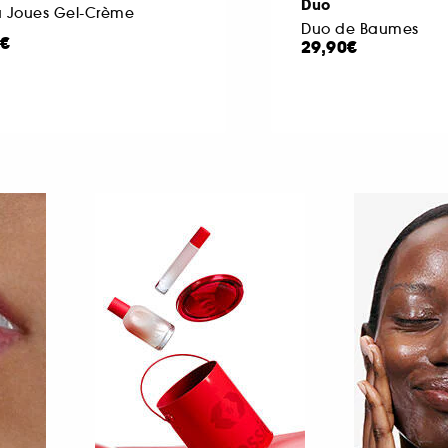
Duo
à Joues Gel-Crème
Duo de Baumes
0€
29,90€