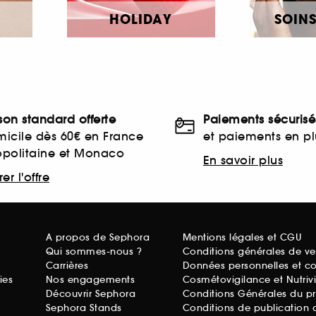
HOLIDAY
SOINS
ison standard offerte
Paiements sécurisé
icile dès 60€ en France
et paiements en plu
opolitaine et Monaco
En savoir plus
er l'offre
A propos de Sephora
Mentions légales et CGU
Qui sommes-nous ?
Conditions générales de ve
Carrières
Données personnelles et c
ies
Nos engagements
Cosmétovigilance et Nutriv
Découvrir Sephora
Conditions Générales du p
Sephora Stands
Conditions de publication 