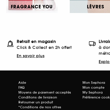
FRAGRANCE YOU
LÈVRES
Retrait en magasin
Livra
Click & Collect en 2h offert
à dom
métr
En savoir plus
Explor
Aide
Mon Sephora
FAQ
Mon compte
Moyens de paiement acceptés
My Sephora
Conditions de livraison
Préférence cook
Retourner un produit
*Conditions de nos offres