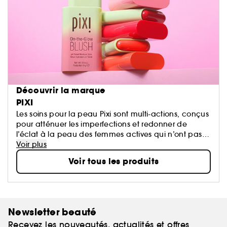
Découvrir la marque
PIXI
Les soins pour la peau Pixi sont multi-actions, conçus
pour atténuer les imperfections et redonner de
l’éclat à la peau des femmes actives qui n’ont pas
de temps à perdre. La marque offre des formules
Voir plus
innovantes, enrichies d'actifs et d'ingrédients
Voir tous les produits
d'origine végétale.
Newsletter beauté
Recevez les nouveautés, actualités et offres