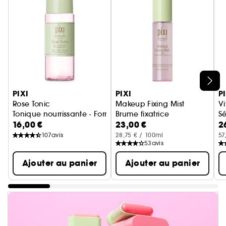
Ignorer le carrousel produits
PIXI
PIXI
P
Rose Tonic
Makeup Fixing Mist
V
Tonique nourrissante - Format voyage
Brume fixatrice
Sé
16,00 €
23,00 €
2
107
avis
28,75 € / 100ml
57
53
avis
Ajouter au panier
Ajouter au panier