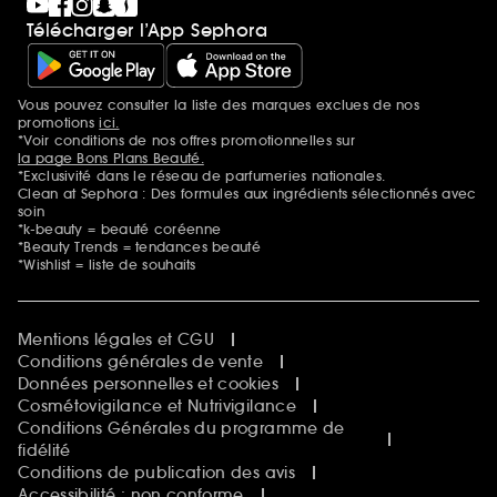
Télécharger l’App Sephora
Vous pouvez consulter la liste des marques exclues de nos
Mentions additionnelles
promotions
ici.
*Voir conditions de nos offres promotionnelles sur
la page Bons Plans Beauté.
*Exclusivité dans le réseau de parfumeries nationales.
Clean at Sephora : Des formules aux ingrédients sélectionnés avec
soin
*k-beauty = beauté coréenne
*Beauty Trends = tendances beauté
*Wishlist = liste de souhaits
Mentions légales et CGU
Conditions générales de vente
Données personnelles et cookies
Cosmétovigilance et Nutrivigilance
Conditions Générales du programme de
fidélité
Conditions de publication des avis
Accessibilité : non conforme