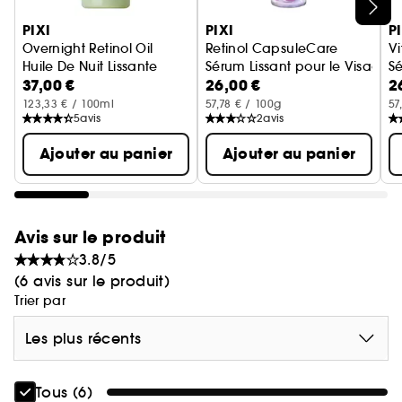
Ignorer le carrousel produits
- Les probiotiques protègent et équilibrent
PIXI
PIXI
P
Overnight Retinol Oil
Retinol CapsuleCare
V
Huile De Nuit Lissante
Sérum Lissant pour le Visage
Sé
37,00 €
26,00 €
2
123,33 € / 100ml
57,78 € / 100g
57
5
avis
2
avis
Ajouter au panier
Ajouter au panier
Avis sur le produit
3.8/5
(6 avis sur le produit)
Trier par
Les plus récents
Tous (6)