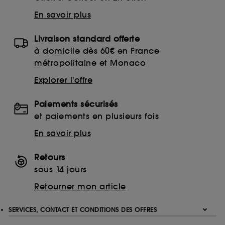
finalités acceptées, avec les données personnelles
En savoir plus
collectées ou générées lors de votre activité en ligne
ou en magasin. Pour refuser tous les cookies, cliques
sur "continuer sans accepter". Voous pouvez à tout
Livraison standard offerte
moment choisir de retirer votrte consentement. Si vous
à domicile dès 60€ en France
souhaitez obtenir plus d'information sur les cookies
métropolitaine et Monaco
utilisés,
cliquez
ici
.
Explorer l'offre
Paiements sécurisés
et paiements en plusieurs fois
En savoir plus
Retours
sous 14 jours
Retourner mon article
SERVICES, CONTACT ET CONDITIONS DES OFFRES