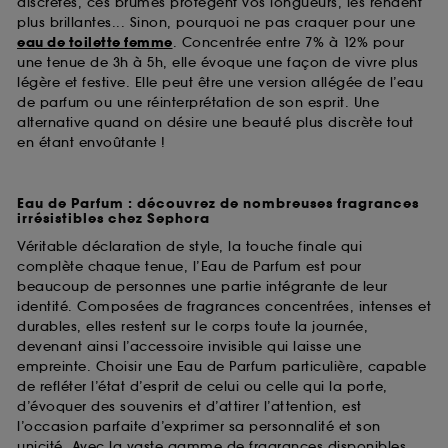
discrètes, ces brumes protègent vos longueurs, les rendent
plus brillantes... Sinon, pourquoi ne pas craquer pour une
eau de toilette femme
. Concentrée entre 7% à 12% pour
une tenue de 3h à 5h, elle évoque une façon de vivre plus
légère et festive. Elle peut être une version allégée de l’eau
de parfum ou une réinterprétation de son esprit. Une
alternative quand on désire une beauté plus discrète tout
en étant envoûtante !
Eau de Parfum : découvrez de nombreuses fragrances
irrésistibles chez Sephora
Véritable déclaration de style, la touche finale qui
complète chaque tenue, l’Eau de Parfum est pour
beaucoup de personnes une partie intégrante de leur
identité. Composées de fragrances concentrées, intenses et
durables, elles restent sur le corps toute la journée,
devenant ainsi l’accessoire invisible qui laisse une
empreinte. Choisir une Eau de Parfum particulière, capable
de refléter l’état d’esprit de celui ou celle qui la porte,
d’évoquer des souvenirs et d’attirer l’attention, est
l’occasion parfaite d’exprimer sa personnalité et son
unicité. Avec la vaste gamme de fragrances disponibles