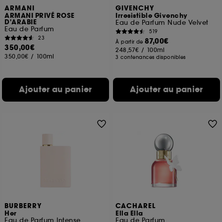
ARMANI
GIVENCHY
ARMANI PRIVÉ ROSE
Irresistible Givenchy
D'ARABIE
Eau de Parfum Nude Velvet
Eau de Parfum
519
23
87,00€
À partir de
350,00€
248,57€
/
100ml
350,00€
/
100ml
3 contenances disponibles
Ajouter au panier
Ajouter au panier
BURBERRY
CACHAREL
Her
Ella Ella
Eau de Parfum Intense
Eau de Parfum