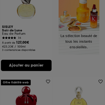
SISLEY
Soir de Lune
Eau de Parfum
La sélection beauté de
36
tous les instants
127,00€
À partir de
423,33€
/
100ml
ensoleillés.
3 contenances disponibles
Ajouter au panier
Offre fidélité web