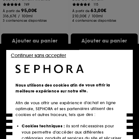
749
115
95,00€
63,00€
À partir de
À partir de
316,67€
/
100ml
210,00€
/
100ml
3 contenances disponibles
4 contenances disponibles
Ajouter au panier
Ajouter au panier
Continuer sans accepter
Nous utilisons des cookies afin de vous offrir la
meilleure expérience sur notre site.
Afin de vous offrir une expérience d’achat en ligne
optimale, SEPHORA et ses partenaires utilisent des
KILIAN PARIS
CHLOÉ
cookies et autres traceurs, tels que des :
Sunkissed Goddess
Chloé
Eau de Parfum
Eau De Parfum Naturelle rechargeable
Cookies techniques :
ils sont nécessaires pour
405
441
vous permettre d’accéder aux différentes
279,00€
79,00€
À partir de
À partir de
catégories, produits et services du site et sécuriser