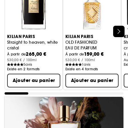
Ignorer le carrousel produits
KILIAN PARIS
KILIAN PARIS
K
Straight to heaven, white
OLD FASHIONED
St
cristal
EAU DE PARFUM
cr
265,00 €
159,00 €
Eau de Parfum
C
À partir de
À partir de
À 
530,00 € / 100ml
530,00 € / 100ml
Au
5
avis
1
avis
Ex
Existe en 2 formats
Existe en 4 formats
Ajouter au panier
Ajouter au panier