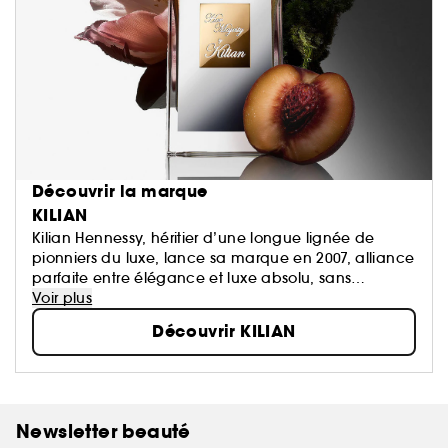
Découvrir la marque
KILIAN
Kilian Hennessy, héritier d’une longue lignée de
pionniers du luxe, lance sa marque en 2007, alliance
parfaite entre élégance et luxe absolu, sans
concessions. La marque célèbre une décennie de
Voir plus
révolution dans la parfumerie...
Découvrir KILIAN
Newsletter beauté