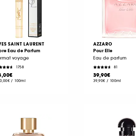
VES SAINT LAURENT
AZZARO
bre Eau de Parfum
Pour Elle
ormat voyage
Eau de parfum
1758
81
3,00€
39,90€
0,00€
/
100ml
39,90€
/
100ml