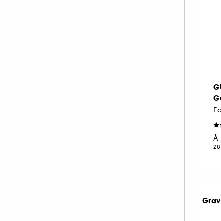
& plus (886)
JEAN PAUL GAULTIER (14)
Sucré (112)
JIMMY CHOO (14)
Epicé (96)
JO MALONE LONDON (1)
Chypré (90)
JULIETTE HAS A GUN (25)
Aromatique (53)
KAYALI (42)
Citrus (35)
KENZO (17)
G
Poudré (33)
KILIAN PARIS (36)
Gu
Vert (23)
L'ARTISAN PARFUMEUR (35)
E
Marin (14)
LACOSTE (4)
À 
LANCÔME (25)
28
LE MONDE GOURMAND (12)
LOLITA LEMPICKA (12)
MAISON FRANCIS KURKDJIAN (33)
MAISON MARGIELA (4)
Grav
MIU MIU (6)