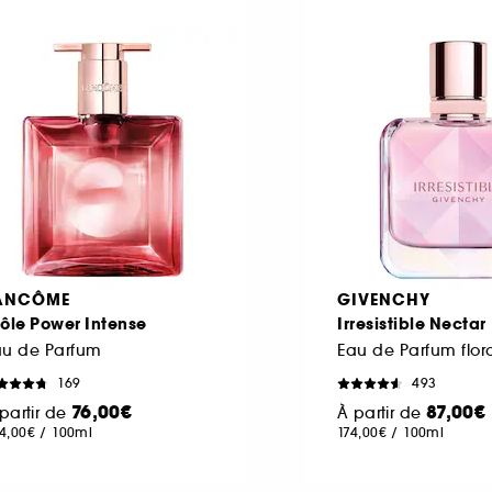
ANCÔME
GIVENCHY
ôle Power Intense
Irresistible Nectar
au de Parfum
169
493
76,00€
87,00€
partir de
À partir de
4,00€
/
100ml
174,00€
/
100ml