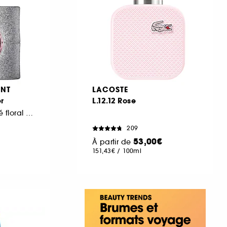
ENT
LACOSTE
r
L.12.12 Rose
Eau de Parfum café floral ambré pour femme
209
53,00€
À partir de
151,43€
/
100ml