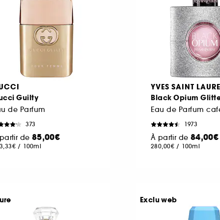
UCCI
YVES SAINT LAUR
cci Guilty
Black Opium Glitte
au de Parfum
373
1973
85,00€
84,00€
partir de
À partir de
3,33€
/
100ml
280,00€
/
100ml
ure
Exclu web