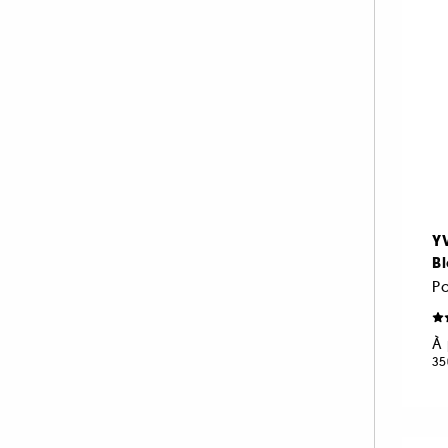
SISLEY (5)
SUMMER FRIDAYS (1)
THE 7 VIRTUES (19)
TOM FORD (54)
VALENTINO (13)
VAN CLEEF AND ARPELS (21)
VERSACE (9)
VIKTOR & ROLF (3)
Y
YVES SAINT LAURENT (18)
B
ZADIG & VOLTAIRE (9)
À 
35