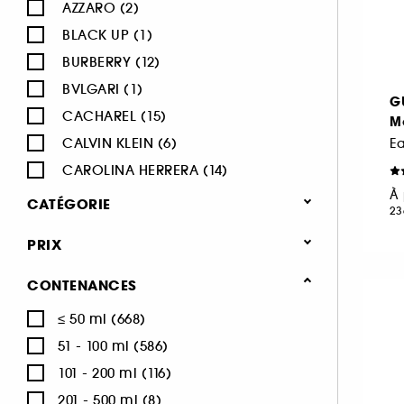
AZZARO (2)
BLACK UP (1)
BURBERRY (12)
BVLGARI (1)
G
CACHAREL (15)
M
CALVIN KLEIN (6)
Ea
CAROLINA HERRERA (14)
À 
CARTIER (4)
CATÉGORIE
23
CERRUTI (1)
Parfum
PRIX
CHANEL (20)
Parfum femme
CHARLOTTE TILBURY (8)
CONTENANCES
Eau de parfum (1022)
CHLOÉ (42)
≤ 50 ml (668)
Eau de toilette (252)
CLINIQUE (4)
51 - 100 ml (586)
DIESEL (2)
Parfum cheveux (71)
101 - 200 ml (116)
DIOR (20)
Parfum solide (11)
201 - 500 ml (8)