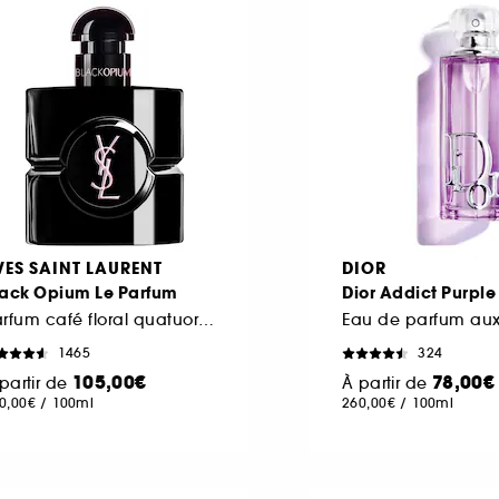
VES SAINT LAURENT
DIOR
lack Opium Le Parfum
Dior Addict Purpl
Parfum café floral quatuor de vanilles pour femme
1465
324
105,00€
78,00€
partir de
À partir de
0,00€
/
100ml
260,00€
/
100ml