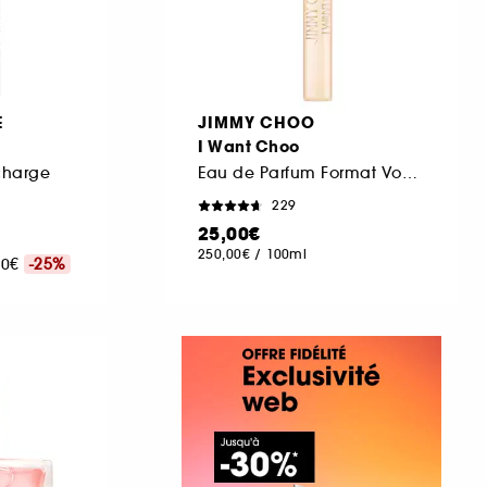
E
JIMMY CHOO
I Want Choo
charge
Eau de Parfum Format Voyage
229
25,00€
250,00€
/
100ml
,00€
-25%