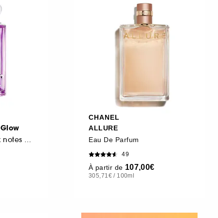
CHANEL
e Glow
ALLURE
Eau de parfum aux notes d'iris et de framboise
Eau De Parfum
49
107,00€
À partir de
305,71€
/
100ml