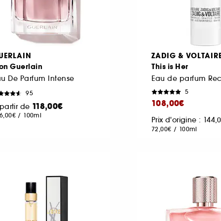
UERLAIN
ZADIG & VOLTAIR
on Guerlain
This is Her
u De Parfum Intense
Eau de parfum Re
5
95
108,00€
118,00€
partir de
6,00€
/
100ml
Prix d'origine : 144
72,00€
/
100ml