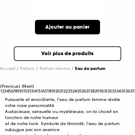
Ajouter au panier
Voir plus de produits
Accueil
Parfum
Parfum femme
Eau de parfum
[
Previous
]
[
Next
]
1
2
3
4
5
6
7
8
9
10
11
12
13
14
15
16
17
18
19
20
21
22
23
24
25
26
27
28
29
30
31
32
33
34
35
36
37
Puissante et envoûtante, l’eau de parfum femme révèle
votre vraie personnalité.
Audacieuse, sensuelle ou mystérieuse, on la choisit en
fonction de notre humeur
et de notre look. Symbole de féminité, l’eau de parfum
subjugue par son essence