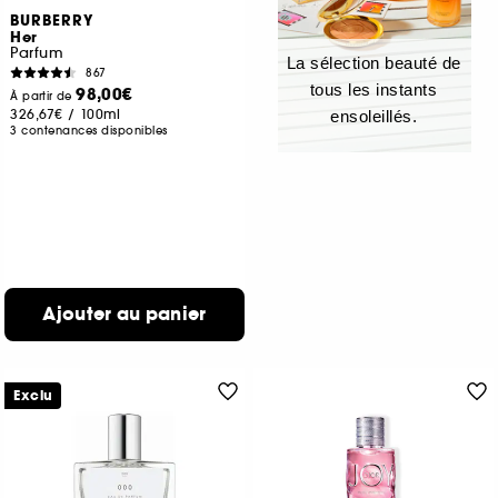
BURBERRY
Her
Parfum
La sélection beauté de
867
tous les instants
98,00€
À partir de
326,67€
/
100ml
ensoleillés.
3 contenances disponibles
Ajouter au panier
Exclu