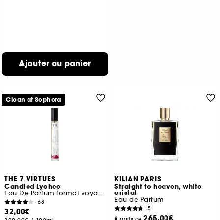
Ajouter au panier
Clean at Sephora
THE 7 VIRTUES
KILIAN PARIS
Candied Lychee
Straight to heaven, white
cristal
Eau De Parfum format voyage
Eau de Parfum
68
5
32,00€
265,00€
À partir de