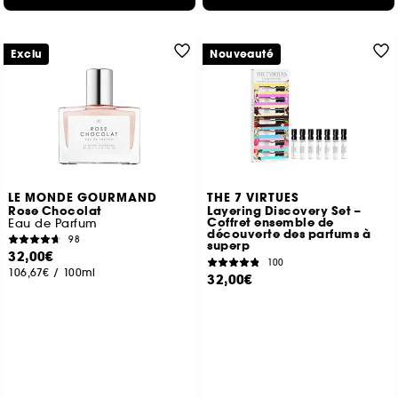
Exclu
Nouveauté
LE MONDE GOURMAND
THE 7 VIRTUES
Rose Chocolat
Layering Discovery Set –
Coffret ensemble de
Eau de Parfum
découverte des parfums à
98
superp
32,00€
100
106,67€
/
100ml
32,00€