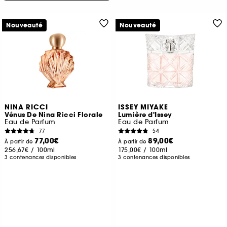
Nouveauté
Nouveauté
NINA RICCI
ISSEY MIYAKE
Vénus De Nina Ricci Florale
Lumière d'Issey
Eau de Parfum
Eau de Parfum
77
54
77,00€
89,00€
À partir de
À partir de
256,67€
/
100ml
175,00€
/
100ml
3 contenances disponibles
3 contenances disponibles