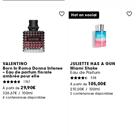
Hot on social
VALENTINO
JULIETTE HAS A GUN
Born In Roma Donna Intense
Miami Shake
– Eau de parfum florale
Eau de Parfum
ambrée pour elle
558
1767
105,00€
À partir de
29,90€
À partir de
210,00€
/
100ml
326,67€
/
100ml
2 contenances disponibles
4 contenances disponibles