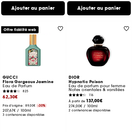
Ajouter au panier
Ajouter au panier
Offre fidélité web
GUCCI
DIOR
Flora Gorgeous Jasmine
Hypnotic Poison
Eau de Parfum
Eau de parfum pour femme
Notes orientales & vanillées
825
116
62,30€
137,00€
À partir de
Prix d'origine : 89,00€
-30%
274,00€
/
100ml
207,67€
/
100ml
2 contenances disponibles
3 contenances disponibles