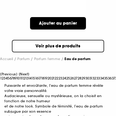
Ajouter au panier
Voir plus de produits
Accueil
Parfum
Parfum femme
Eau de parfum
[
Previous
]
[
Next
]
1
2
3
4
5
6
7
8
9
10
11
12
13
14
15
16
17
18
19
20
21
22
23
24
25
26
27
28
29
30
31
32
33
34
35
36
37
Puissante et envoûtante, l’eau de parfum femme révèle
votre vraie personnalité.
Audacieuse, sensuelle ou mystérieuse, on la choisit en
fonction de notre humeur
et de notre look. Symbole de féminité, l’eau de parfum
subjugue par son essence