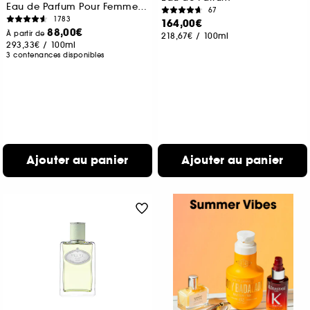
Eau de Parfum Pour Femme Chyprée Fruitée
67
1783
164,00€
88,00€
À partir de
218,67€
/
100ml
293,33€
/
100ml
3 contenances disponibles
Ajouter au panier
Ajouter au panier