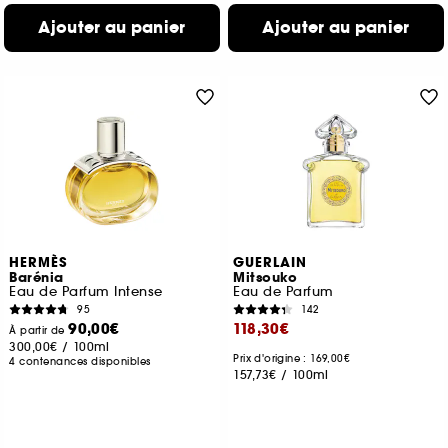
Ajouter au panier
Ajouter au panier
HERMÈS
GUERLAIN
Barénia
Mitsouko
Eau de Parfum Intense
Eau de Parfum
95
142
90,00€
118,30€
À partir de
300,00€
/
100ml
Prix d'origine : 169,00€
4 contenances disponibles
157,73€
/
100ml