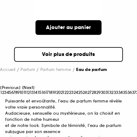
Ajouter au panier
Voir plus de produits
Accueil
Parfum
Parfum femme
Eau de parfum
[
Previous
]
[
Next
]
1
2
3
4
5
6
7
8
9
10
11
12
13
14
15
16
17
18
19
20
21
22
23
24
25
26
27
28
29
30
31
32
33
34
35
36
37
Puissante et envoûtante, l’eau de parfum femme révèle
votre vraie personnalité.
Audacieuse, sensuelle ou mystérieuse, on la choisit en
fonction de notre humeur
et de notre look. Symbole de féminité, l’eau de parfum
subjugue par son essence