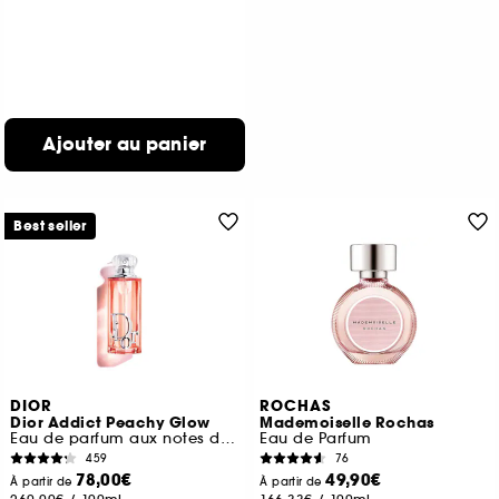
Ajouter au panier
Best seller
DIOR
ROCHAS
Dior Addict Peachy Glow
Mademoiselle Rochas
Eau de parfum aux notes de jasmin et de pêche
Eau de Parfum
459
76
78,00€
49,90€
À partir de
À partir de