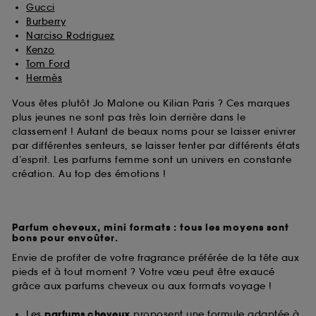
Gucci
Burberry
Narciso Rodriguez
Kenzo
Tom Ford
Hermès
Vous êtes plutôt Jo Malone ou Kilian Paris ? Ces marques
plus jeunes ne sont pas très loin derrière dans le
classement ! Autant de beaux noms pour se laisser enivrer
par différentes senteurs, se laisser tenter par différents états
d’esprit. Les parfums femme sont un univers en constante
création. Au top des émotions !
Parfum cheveux, mini formats : tous les moyens sont
bons pour envoûter.
Envie de profiter de votre fragrance préférée de la tête aux
pieds et à tout moment ? Votre vœu peut être exaucé
grâce aux parfums cheveux ou aux formats voyage !
Les
parfums cheveux
proposent une formule adaptée à