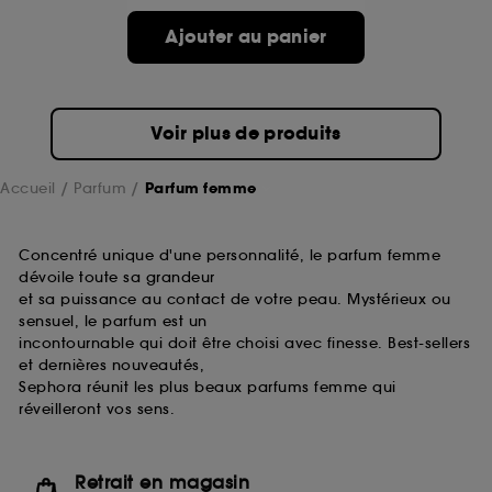
de ces cookies grâce au bouton "personnaliser mes
choix" ci-dessous ou décider de "tout accepter".
Ajouter au panier
Sephora pourra associer les informations de
navigation collectées par ces Cookies, pour les
finalités acceptées, avec les données personnelles
collectées ou générées lors de votre activité en ligne
Voir plus de produits
ou en magasin. Pour refuser tous les cookies, cliques
sur "continuer sans accepter". Voous pouvez à tout
moment choisir de retirer votrte consentement. Si vous
Accueil
Parfum
Parfum femme
souhaitez obtenir plus d'information sur les cookies
utilisés,
cliquez
ici
.
Concentré unique d'une personnalité, le parfum femme
dévoile toute sa grandeur
et sa puissance au contact de votre peau. Mystérieux ou
sensuel, le parfum est un
incontournable qui doit être choisi avec finesse. Best-sellers
et dernières nouveautés,
Sephora réunit les plus beaux parfums femme qui
réveilleront vos sens.
Retrait en magasin