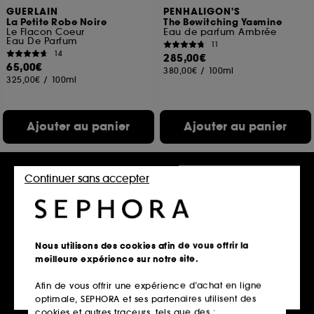
GUERLAIN
PENHALIGON'S
La Petite Robe Noire
The Bewitching Yasmine
Le Flacon Coeur
Eau de parfum Ambrée
Eau De Parfum
11
14
285,00€
65,00€
380,00€
/
100ml
325,00€
/
100ml
Ajouter au panier
Ajouter au panier
Continuer sans accepter
Nous utilisons des cookies afin de vous offrir la
meilleure expérience sur notre site.
Afin de vous offrir une expérience d’achat en ligne
MAISON FRANCIS
HERMÈS
optimale, SEPHORA et ses partenaires utilisent des
KURKDJIAN
Eau de citron noir Gel
Aqua Celestia
douche corps et cheveux
cookies et autres traceurs, tels que des :