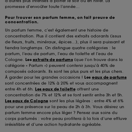
d’autres plus intenses à porter le soir ou en hiver. La
promesse d’envoûter toute l’année...
Pour trouver son parfum femme, on fait preuve de
concentration.
Un parfum femme, c’est également une histoire de
concentration. Plus il contient des extraits odorants (issus
de fleurs, fruits, minéraux, épices...), plus il sera puissant et
tiendra longtemps. On distingue quatre catégories : le
parfum, l’eau de parfum, l’eau de toilette et l’eau de
Cologne.
Les
extraits de parfums
(que l’on trouve dans la
catégorie « Parfum ») peuvent contenir jusqu’à 40% de
composés odorants. Ils sont les plus purs et les plus chers.
À garder pour les grandes occasions !
Les
eaux de parfums
sont concentrées de 12% à 20% et vous accompagnent
entre 4h et 6h.
Les eaux de toilette
offrent une
concentration de 7% et 12% et se font sentir entre 3h et 5h.
Les eaux de Cologne
sont les plus légères : entre 4% et 6%
pour une présence sur la peau de 2h à 3h. Vous désirez un
parfum femme encore plus léger ? Pensez aux soins du
corps parfumés : votre peau profitera à la fois d’une effluve
irrésistible et d’une action hydratante agréable.