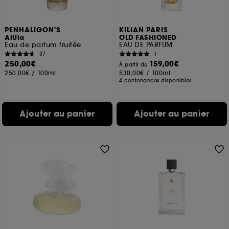
PENHALIGON'S
KILIAN PARIS
AlUla
OLD FASHIONED
Eau de parfum fruitée
EAU DE PARFUM
37
1
250,00€
159,00€
À partir de
250,00€
/
100ml
530,00€
/
100ml
4 contenances disponibles
Ajouter au panier
Ajouter au panier