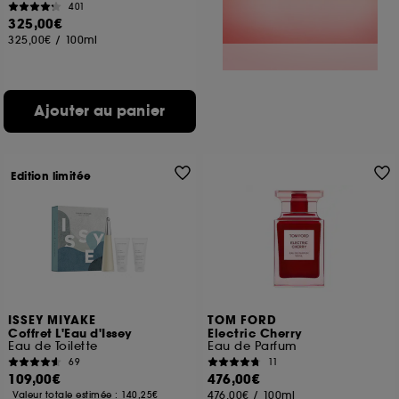
401
325,00€
325,00€
/
100ml
Ajouter au panier
Edition limitée
ISSEY MIYAKE
TOM FORD
Coffret L'Eau d'Issey
Electric Cherry
Eau de Toilette
Eau de Parfum
69
11
109,00€
476,00€
476,00€
/
100ml
Valeur totale estimée :
140,25€