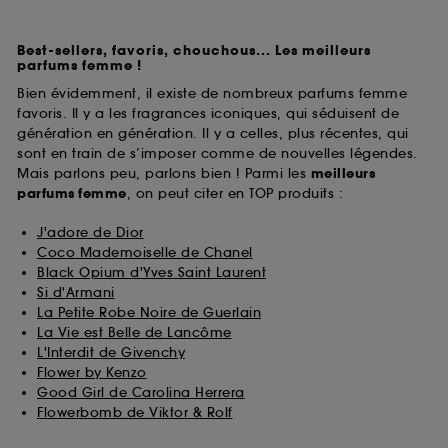
Best-sellers, favoris, chouchous... Les meilleurs
parfums femme !
Bien évidemment, il existe de nombreux parfums femme
favoris. Il y a les fragrances iconiques, qui séduisent de
génération en génération. Il y a celles, plus récentes, qui
sont en train de s’imposer comme de nouvelles légendes.
Mais parlons peu, parlons bien ! Parmi les
meilleurs
parfums
femme
, on peut citer en TOP produits :
J'adore de Dior
Coco Mademoiselle de Chanel
Black Opium d'Yves Saint Laurent
Si d'Armani
La Petite Robe Noire de Guerlain
La Vie est Belle de Lancôme
L'Interdit de Givenchy
Flower by Kenzo
Good Girl de Carolina Herrera
Flowerbomb de Viktor & Rolf